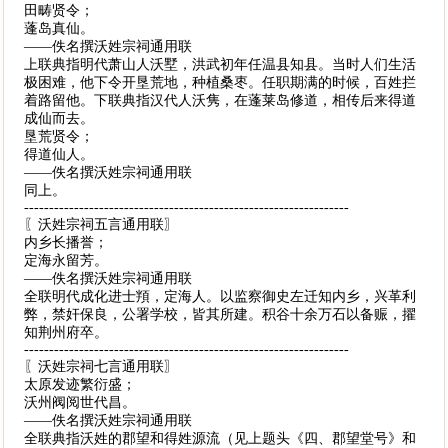
田畴贤令；
蓬岛真仙。
——佚名撰沃姓宗祠通用联
上联典指明代萧山人沃墅，洪武初年任温县知县。当时人们生活
极困难，他下令开垦荒地，种植桑枣。任职期满的时候，百姓拦
着路留他。下联典指汉代人沃隽，在蓬莱岛修道，相传后来得道
成仙而去。
垦荒贤令；
得道仙人。
——佚名撰沃姓宗祠通用联
同上。
-----------------------------------------------------------------
〖沃姓宗祠五言通用联〗
内乡长播誉；
定海永留芳。
——佚名撰沃姓宗祠通用联
全联明代成化进士頖，定海人。以监察御史左迁知内乡，兴革利
弊，禁奸保良，公署学校，皆其所建。积谷十余万石以备赈，擢
知荆州府卒。
-----------------------------------------------------------------
〖沃姓宗祠七言通用联〗
太原发迹繁衍盛；
沃州阀阅世代昌。
——佚名撰沃姓宗祠通用联
全联典指沃姓的郡望和得姓源流（见上题头《四、郡望堂号》和