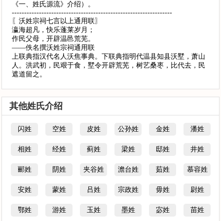
《一、姓氏源流》介绍）。
-----------------------------------------------------------------
〖沃姓宗祠七言以上通用联〗
瀛海超凡，快乐蓬莱岁月；
作民父母，开辟温邑荒芜。
——佚名撰沃姓宗祠通用联
上联典指汉代名人沃焦事典。下联典指明代温县知县沃墅，萧山
人。洪武初，民艰于食，墅令开辟荒芜，树艺桑枣，比代去，民
遮道留之。
其他姓氏介绍
闪姓
空姓
皮姓
公孙姓
金姓
潘姓
相姓
经姓
蓟姓
梁姓
邸姓
井姓
郦姓
阴姓
夹谷姓
澹台姓
茹姓
慕容姓
安姓
蒙姓
吕姓
宗政姓
毋姓
尉姓
鄂姓
游姓
玉姓
墨姓
宓姓
苗姓