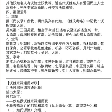
其他沃姓名人有汉隐士沃隽等。近当代沃姓名人有爱国民主人士
沃祖全，光学专家沃新能，外交官沃瑞棣等。
四、郡望堂号
1、郡望
据《尚友录》所载，明代吴兴有此姓。《姓氏考略》中记载：沃
氏望出太原。
吴兴郡：三国吴置。相当于今浙 江省临安至江苏省宜兴一带。
太原郡：战国时秦国置郡。治所晋阳，在今山西省太原市西南。
2、堂号
勤政堂：明朝时，沃頖以监察御史左迁内乡知事。兴利除弊，禁
奸保良。公署学校都是他建的。积谷10万石备赈。升荆州知府。
其它堂号：郡望堂号：吴兴、太原。
五、字辈
浙江北仑柴桥沃氏字辈：江苏分旧派，红谷树新疆，望序兰台
重，名垂瀚苑香，诗书恢阙绪，忠厚启其昌，中正贤良嗣，绵连
绍述长，茂修宏济美，勉学庆扬芳，奕世人文振，熙朝永载光。
====================================================
【沃姓宗祠通用对联】
〖沃姓宗祠四言通用联〗
望出太原；
姓启沃丁。
——佚名撰沃姓宗祠通用联
全联典指沃姓的郡望和源流（见上题头《四、郡望堂号》和
《一、姓氏源流》介绍）。