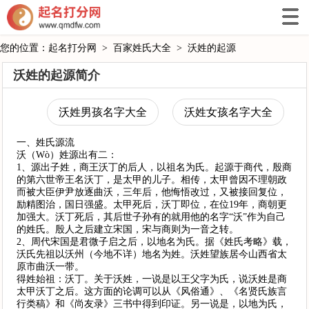
您的位置：
起名打分网
>
百家姓氏大全
>
沃姓的起源
沃姓的起源简介
沃姓男孩名字大全
沃姓女孩名字大全
一、姓氏源流
沃（Wò）姓源出有二：
1、源出子姓，商王沃丁的后人，以祖名为氏。起源于商代，殷商
的第六世帝王名沃丁，是太甲的儿子。相传，太甲曾因不理朝政
而被大臣伊尹放逐曲沃，三年后，他悔悟改过，又被接回复位，
励精图治，国日强盛。太甲死后，沃丁即位，在位19年，商朝更
加强大。沃丁死后，其后世子孙有的就用他的名字“沃”作为自己
的姓氏。殷人之后建立宋国，宋与商则为一音之转。
2、周代宋国是君微子启之后，以地名为氏。据《姓氏考略》载，
沃氏先祖以沃州（今地不详）地名为姓。沃姓望族居今山西省太
原市曲沃一带。
得姓始祖：沃丁。关于沃姓，一说是以王父字为氏，说沃姓是商
太甲沃丁之后。这方面的论调可以从《风俗通》、《名贤氏族言
行类稿》和《尚友录》三书中得到印证。另一说是，以地为氏，