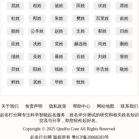
屈姓
程姓
迪姓
田姓
伏姓
席姓
杜姓
邴姓
朱姓
樊姓
百里姓
俞姓
能姓
公羊姓
赵姓
文姓
郗姓
归姓
应姓
冼姓
党姓
赫连姓
尚姓
蒯姓
须姓
吴姓
暴姓
谷姓
刘姓
訾姓
羿姓
阳姓
钱姓
荣姓
羊舌姓
敬姓
鲜姓
居姓
华姓
牧姓
关于我们
|
免责声明
|
隐私政策
|
帮助中心
|
网站地图
|
联系我们
起名打分网专注科学智能起名服务，姓名评分测试的研究和相关姓名知识
交流与分享，助您轻松起好名。
Copyright © 2025
Qmdfw.Com
All Rights Reserved.
起名打分网
版权所有
粤ICP备20068283号