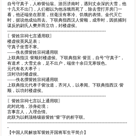
自号守真子，人称訾仙翁。游历济南时，遇到丈余深的大雪，他
十几天不出门，人们都以为他冻饿而死了，除去雪打开房门一
看，他还端坐在那里，丝毫没有寒冷、饥饿的表情。金代灭亡
时，据说他成仙而去。下联典指西汉人訾顺，成帝时，因抓捕到
谋反的尉氏人樊并而立功，封楼虚侯。
-----------------------------------------------------------------
〖訾姓宗祠七言通用联〗
楼虚侯英风足表；
守真子坐雪不寒。
——佚名撰訾姓宗祠通用联
上联典指汉·訾顺封楼虚侯。下联典指宋·訾亘，自号“守真子”，
有道术，大雪丈余，足不出户，端坐十余日无寒馁色。
元代有名大孝子；
汉时功封楼虚侯。
——佚名撰訾姓宗祠通用联
上联典指元代孝子訾汝道，齐河人，以孝闻。下联典指西汉·訾
顺，以功封楼虚侯。
-----------------------------------------------------------------
〖訾姓宗祠七言以上通用联〗
此时此地，涉身处境；
言事言人，入理合情。
此联为以鹤顶格镶嵌訾姓“訾”字的析字联。
-------------------------------------------------------------------------------
-
【中国人民解放军訾姓开国将军生平简介】