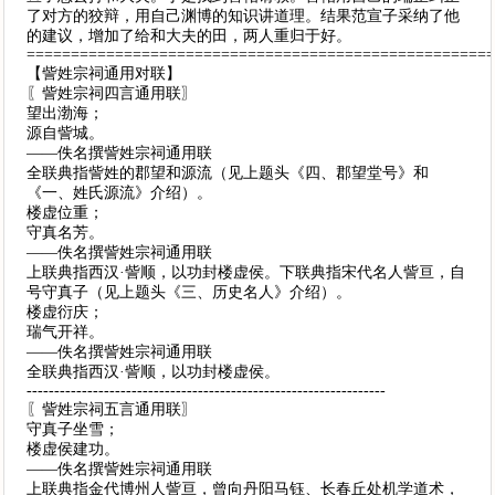
了对方的狡辩，用自己渊博的知识讲道理。结果范宣子采纳了他
的建议，增加了给和大夫的田，两人重归于好。
====================================================
【訾姓宗祠通用对联】
〖訾姓宗祠四言通用联〗
望出渤海；
源自訾城。
——佚名撰訾姓宗祠通用联
全联典指訾姓的郡望和源流（见上题头《四、郡望堂号》和
《一、姓氏源流》介绍）。
楼虚位重；
守真名芳。
——佚名撰訾姓宗祠通用联
上联典指西汉·訾顺，以功封楼虚侯。下联典指宋代名人訾亘，自
号守真子（见上题头《三、历史名人》介绍）。
楼虚衍庆；
瑞气开祥。
——佚名撰訾姓宗祠通用联
全联典指西汉·訾顺，以功封楼虚侯。
-----------------------------------------------------------------
〖訾姓宗祠五言通用联〗
守真子坐雪；
楼虚侯建功。
——佚名撰訾姓宗祠通用联
上联典指金代博州人訾亘，曾向丹阳马钰、长春丘处机学道术，