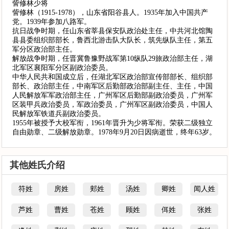
訾修林少将
訾修林（1915-1978），山东省阳谷县人。1935年加入中国共产
党。1939年参加八路军。
抗日战争时期，任山东省莘县保安队政治处主任，中共河北馆陶
县县委组织部部长，鲁西北游击队大队长，筑先纵队主任，第五
军分区政治部主任。
解放战争时期，任晋冀鲁豫野战军第10纵队29旅政治部主任，湖
北军区襄阳军分区副政治委员。
中华人民共和国成立后，任湖北军区政治部宣传部部长、组织部
部长、政治部主任，中南军区后勤部政治部副主任、主任，中国
人民解放军军政治部主任，广州军区后勤部副政治委员，广州军
区装甲兵政治委员，军政治委员，广州军区副政治委员，中国人
民解放军铁道兵副政治委员。
1955年被授予大校军衔，1961年晋升为少将军衔。荣获二级独立
自由勋章、二级解放勋章。1978年9月20日因病逝世，终年63岁。
其他姓氏介绍
符姓
房姓
郏姓
汤姓
卿姓
闻人姓
芦姓
曹姓
苍姓
顾姓
佴姓
张姓