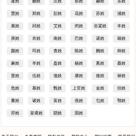
逄姓
蒯姓
庄姓
那姓
赫姓
东姓
贾姓
郑姓
彭姓
花姓
苏姓
浦姓
展姓
邱姓
艾姓
闭姓
谷粱姓
丰姓
庾姓
衣姓
南姓
巴姓
谌姓
籍姓
颜姓
司姓
查姓
陈姓
阙姓
帅姓
麻姓
羊姓
盘姓
杨姓
奚姓
聂姓
普姓
伍姓
谯姓
康姓
後姓
禄姓
危姓
慕姓
甄姓
上官姓
金姓
但姓
董姓
诸姓
富姓
燕姓
乜姓
鄂姓
羿姓
皇甫姓
阴姓
国姓