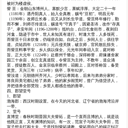
被封为楼虚侯。
訾 亘：金朝山东博州人。寡默少言，禀赋淳厚。大定二十一年
（1181年）遇丹阳真人，始入全真教，赐号“亘初”。明昌元年
（1190年）改师丘长春，后又从刘长生学道。訾亘终年修行，勤
而不懈，刘师尽传道法，赐道号“守真子”，因避圣讳，改作“存真
子”。承安年间（1196-1200年）抵钧台，白日乞食街市，夜则归
河龛，隐迹于市中，世人未知其有道行。时逢大雪，人多馁死，
而訾亘十日未饮食，仍端坐自如。自此之后，乡间人士，俱往学
道。贞祐四年（1216年）元兵侵关陕，破京师，官民散乱惊失，
而訾亘料事平安，乡人俱以保全。元光年间奉诏入京，庭对称
旨。正大元年（1224年）赴蔡州千簪会，深得称誉．府掾遂舍家
园三十余亩，创立玄真道院，令訾亘为主持。不数年，道众涌
至，授徒数百人。金哀宗临幸蔡州，诏殿上，亘对答称旨，备受
奖赏。天兴三年（1234年）病卒，享年82岁。
訾汝道：元朝德州齐河人。少时以孝闻名，后来与弟弟分家时，
将良田美宅都让给了弟弟，他的家乡闹荒时，曾广为借贷济人，
并把借券全部焚毁，乡里人都感念他的善举。
四、郡望堂号
1、郡望
渤海郡：西汉时期设置。在今天的河北省、辽宁省的渤海湾沿岸
一带。
2、堂号
直博堂：春秋时期晋国大夫訾祏，是一个直而且博的人，就是说
他既正直，又有渊博的知识。有一次，范宣子与和大夫争田，范
宣子想去打和大夫。于是找到訾祏请教。訾祏用自己的端正纠正