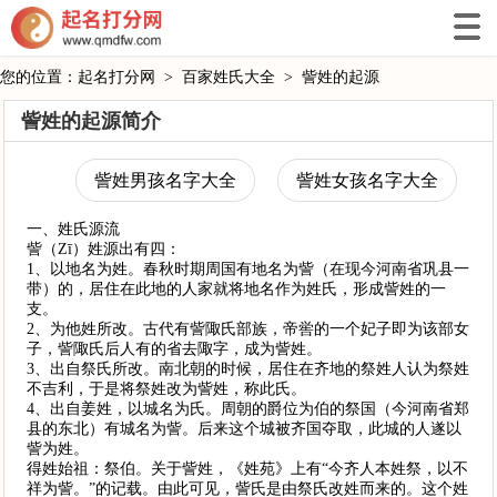
您的位置：
起名打分网
>
百家姓氏大全
>
訾姓的起源
訾姓的起源简介
訾姓男孩名字大全
訾姓女孩名字大全
一、姓氏源流
訾（Zī）姓源出有四：
1、以地名为姓。春秋时期周国有地名为訾（在现今河南省巩县一
带）的，居住在此地的人家就将地名作为姓氏，形成訾姓的一
支。
2、为他姓所改。古代有訾陬氏部族，帝喾的一个妃子即为该部女
子，訾陬氏后人有的省去陬字，成为訾姓。
3、出自祭氏所改。南北朝的时候，居住在齐地的祭姓人认为祭姓
不吉利，于是将祭姓改为訾姓，称此氏。
4、出自姜姓，以城名为氏。周朝的爵位为伯的祭国（今河南省郑
县的东北）有城名为訾。后来这个城被齐国夺取，此城的人遂以
訾为姓。
得姓始祖：祭伯。关于訾姓，《姓苑》上有“今齐人本姓祭，以不
祥为訾。”的记载。由此可见，訾氏是由祭氏改姓而来的。这个姓