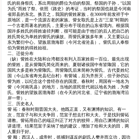
氏的前身祭氏，系出周朝的爵位为伯的祭国。祭国的子孙，“以国
为氏”而姓了祭。依照《路史》的考证，当时的祭国也就是今河南
省郑县的东北。换言之，我国的訾姓家族，在3000年前发祥于中
原地区，是一个流源古老的家族。訾女取氏是上古“三皇”时期的
一个古老而著名的姓氏，主要分布于现在的山东省境内。根据我
国许多姓氏的得姓途径判断，很可能是由于他们的后人把自己的
姓氏简化为单姓的訾氏的缘故。而訾氏家族多年来，又主要以山
东为繁衍中心。望族居渤海郡（今河北省沧县）。訾氏后人奉祭
伯为訾姓的得姓始祖。
二、迁徙分布
（缺）訾姓在大陆和台湾都没有列入百家姓前一百位。最先出现
的訾姓，是从訾陬氏简化而来的。夏朝诸侯国中有皆陬国，它的
国民大多是称为訾陬氏。而訾陬氏后来简称为訾氏。古代姜姓纪
国（今山东省寿光县纪台村）有訾城，后为齐所灭，但子孙仍以
訾为姓，以纪念这个曾经存在的国度。春秋时，周国有一地名为
訾（今河南巩县）的地方，当地的居民世代就以地名为姓，为訾
氏。訾姓的望族居渤海郡（在今天的河北省、辽宁省的渤海湾沿
岸一带）。
三、历史名人
訾 祏：春秋时期晋国大夫。他既正直，又有渊博的知识。有一
次，范宣子与和大夫争田，范宣子想去打和大夫。于是找到訾祏
请教。訾祏用自己的端正纠正了对方的狡辩，用自己渊博的知识
讲道理。结果范宣子采纳了他的建议，增加了给和大夫的田，两
人重归于好。
訾 顺：西汉人，成帝时，抓捕到谋反的尉氏人樊并而立功，因功