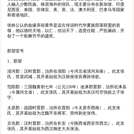
人融入少数民族。移居海外的张氏，现主要分布在新加坡、印度
尼西亚、泰国、菲律宾、美、英、法、澳大利亚、巴拿马等国家
和香港地区。
张姓公认的血缘亲祖黄帝是远古传说时代华夏族部落联盟的首
领，他以德经天地，以仁，信治天下，选贤任能，严惩顽凶，开
创了一个歌舞升平的盛世。
郡望堂号
1、郡望
清河郡：汉时置郡，治所在清阳（今河北省清河东南）。此支张
氏，世居武城，其开基始祖为汉留侯张良裔孙张歆。
范阳郡：三国魏黄初七年（公元226年）改涿郡置郡，治所在涿县
（今属河北省）。此支张氏，其开基始祖为东汉司空张皓之子张
宇。
太原郡：战国时置郡，治所在晋阳（今太原市西南）。此支张
氏，其开基始祖为北魏平东将军、营州刺史张伟。
京兆郡：汉时置郡，治所在长安（今陕西省西安市西北）。此支
张氏，其开基始祖为西汉御史大夫张汤。