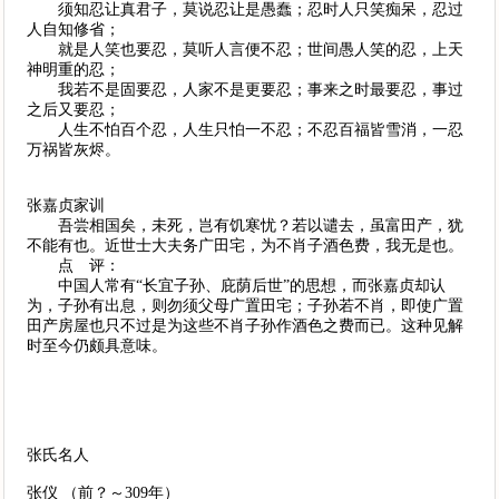
须知忍让真君子，莫说忍让是愚蠢；忍时人只笑痴呆，忍过
人自知修省；
就是人笑也要忍，莫听人言便不忍；世间愚人笑的忍，上天
神明重的忍；
我若不是固要忍，人家不是更要忍；事来之时最要忍，事过
之后又要忍；
人生不怕百个忍，人生只怕一不忍；不忍百福皆雪消，一忍
万祸皆灰烬。
张嘉贞家训
吾尝相国矣，未死，岂有饥寒忧？若以谴去，虽富田产，犹
不能有也。近世士大夫务广田宅，为不肖子酒色费，我无是也。
点 评：
中国人常有“长宜子孙、庇荫后世”的思想，而张嘉贞却认
为，子孙有出息，则勿须父母广置田宅；子孙若不肖，即使广置
田产房屋也只不过是为这些不肖子孙作酒色之费而已。这种见解
时至今仍颇具意味。
张氏名人
张仪 （前？～309年）