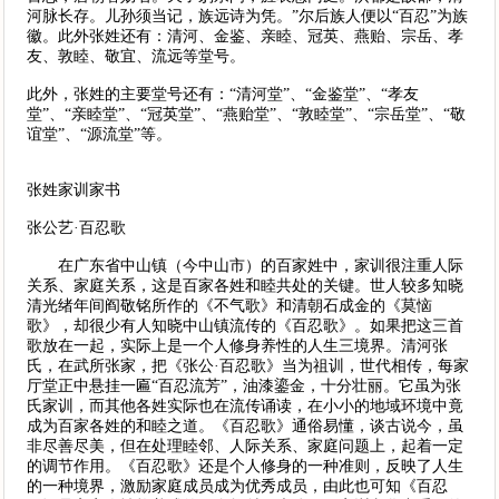
河脉长存。儿孙须当记，族远诗为凭。”尔后族人便以“百忍”为族
徽。此外张姓还有：清河、金鉴、亲睦、冠英、燕贻、宗岳、孝
友、敦睦、敬宜、流远等堂号。
此外，张姓的主要堂号还有：“清河堂”、“金鉴堂”、“孝友
堂”、“亲睦堂”、“冠英堂”、“燕贻堂”、“敦睦堂”、“宗岳堂”、“敬
谊堂”、“源流堂”等。
张姓家训家书
张公艺·百忍歌
在广东省中山镇（今中山市）的百家姓中，家训很注重人际
关系、家庭关系，这是百家各姓和睦共处的关键。世人较多知晓
清光绪年间阎敬铭所作的《不气歌》和清朝石成金的《莫恼
歌》，却很少有人知晓中山镇流传的《百忍歌》。如果把这三首
歌放在一起，实际上是一个人修身养性的人生三境界。清河张
氏，在武所张家，把《张公·百忍歌》当为祖训，世代相传，每家
厅堂正中悬挂一匾“百忍流芳”，油漆鎏金，十分壮丽。它虽为张
氏家训，而其他各姓实际也在流传诵读，在小小的地域环境中竟
成为百家各姓的和睦之道。《百忍歌》通俗易懂，谈古说今，虽
非尽善尽美，但在处理睦邻、人际关系、家庭问题上，起着一定
的调节作用。《百忍歌》还是个人修身的一种准则，反映了人生
的一种境界，激励家庭成员成为优秀成员，由此也可知《百忍