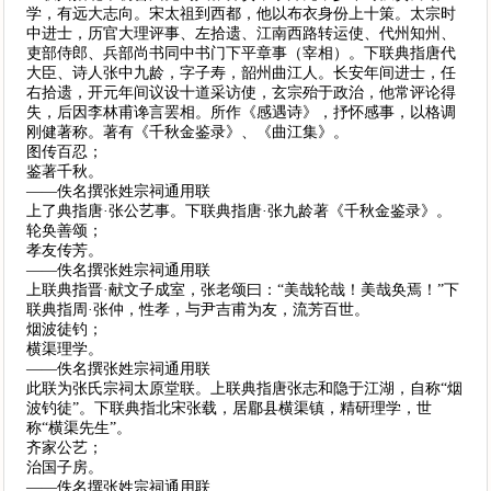
学，有远大志向。宋太祖到西都，他以布衣身份上十策。太宗时
中进士，历官大理评事、左拾遗、江南西路转运使、代州知州、
吏部侍郎、兵部尚书同中书门下平章事（宰相）。下联典指唐代
大臣、诗人张中九龄，字子寿，韶州曲江人。长安年间进士，任
右拾遗，开元年间议设十道采访使，玄宗殆于政治，他常评论得
失，后因李林甫谗言罢相。所作《感遇诗》，抒怀感事，以格调
刚健著称。著有《千秋金鉴录》、《曲江集》。
图传百忍；
鉴著千秋。
——佚名撰张姓宗祠通用联
上了典指唐·张公艺事。下联典指唐·张九龄著《千秋金鉴录》。
轮奂善颂；
孝友传芳。
——佚名撰张姓宗祠通用联
上联典指晋·献文子成室，张老颂曰：“美哉轮哉！美哉奂焉！”下
联典指周·张仲，性孝，与尹吉甫为友，流芳百世。
烟波徒钓；
横渠理学。
——佚名撰张姓宗祠通用联
此联为张氏宗祠太原堂联。上联典指唐张志和隐于江湖，自称“烟
波钓徒”。下联典指北宋张载，居郿县横渠镇，精研理学，世
称“横渠先生”。
齐家公艺；
治国子房。
——佚名撰张姓宗祠通用联