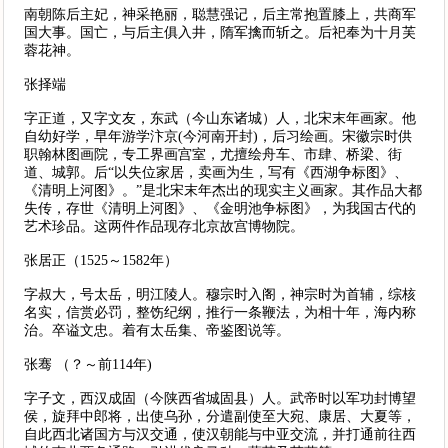
南朝陈后主妃，神采艳丽，聪慧强记，后主常抱置膝上，共商军
国大事。国亡，与后主俱入井，隋军擒而斩之。后祀奉为十月芙
蓉花神。
张择端
字正道，又字文友，东武（今山东诸城）人，北宋末年画家。他
自幼好学，早年游学汴京(今河南开封)，后习绘画。宋徽宗时供
职翰林图画院，专工界画宫室，尤擅绘舟车、市肆、桥梁、街
道、城郭。后“以失位家居，卖画为生，写有《西湖争标图》、
《清明上河图》。”是北宋末年杰出的现实主义画家。其作品大都
失传，存世《清明上河图》、《金明池争标图》，为我国古代的
艺术珍品。这两件作品现存北京故宫博物院。
张居正（1525～1582年）
字叔大，号太岳，明江陵人。穆宗时入阁，神宗时为首辅，综核
名实，信赏必罚，整饬纪纲，推行一条鞭法，为相十年，海内称
治。卒谥文忠。着有太岳集、帝鉴图说等。
张骞 （？～前114年)
字子文，西汉成固（今陕西省城固县）人。武帝时以军功封博望
侯，旋拜中郎将，出使乌孙，分遣副使至大宛、康居、大夏等，
自此西北诸国方与汉交通，使汉朝能与中亚交流，并打通前往西