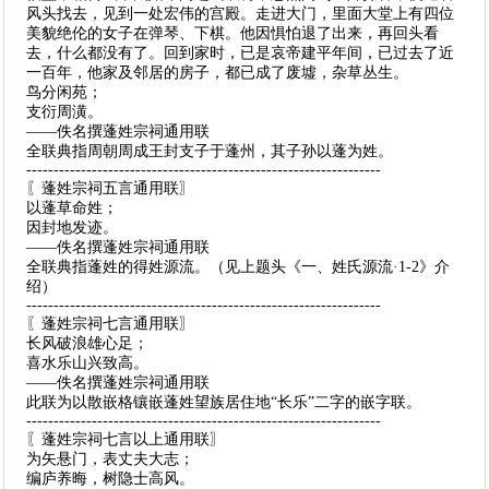
风头找去，见到一处宏伟的宫殿。走进大门，里面大堂上有四位
美貌绝伦的女子在弹琴、下棋。他因惧怕退了出来，再回头看
去，什么都没有了。回到家时，已是哀帝建平年间，已过去了近
一百年，他家及邻居的房子，都已成了废墟，杂草丛生。
鸟分闲苑；
支衍周潢。
——佚名撰蓬姓宗祠通用联
全联典指周朝周成王封支子于蓬州，其子孙以蓬为姓。
-----------------------------------------------------------------
〖蓬姓宗祠五言通用联〗
以蓬草命姓；
因封地发迹。
——佚名撰蓬姓宗祠通用联
全联典指蓬姓的得姓源流。（见上题头《一、姓氏源流·1-2》介
绍）
-----------------------------------------------------------------
〖蓬姓宗祠七言通用联〗
长风破浪雄心足；
喜水乐山兴致高。
——佚名撰蓬姓宗祠通用联
此联为以散嵌格镶嵌蓬姓望族居住地“长乐”二字的嵌字联。
-----------------------------------------------------------------
〖蓬姓宗祠七言以上通用联〗
为矢悬门，表丈夫大志；
编庐养晦，树隐士高风。