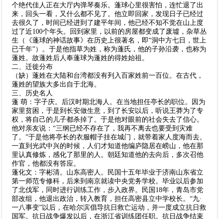
个绝代佳人正在大厅内弹琴奏乐。蓬球心里很害怕，连忙退了出
来，回头一看，又什么都不见了。他立即回家，发现日子已经过
去很久了，时间已经进到了建平年间，他已经不知不觉在山上度
过了近100个年头。回到家里，以前的房屋都变成了废墟，杂草丛
生（《蓬球的神话故事》在历史上很著名，即“洞中方七日，世上
已千年”）。于是他指草为姓，称为蓬氏，他的子孙沿袭，也称为
蓬姓。故蓬姓后人奉蓬球为蓬姓的得姓始祖。
二、迁徙分布
（缺）蓬姓在大陆和台湾都没有列入百家姓前一百位。在古代，
蓬姓的望族大多出自于北海。
三、历史名人
蓬 萌：字子庆。后汉时期北海人。在当地担任亭长的职位。因为
家里贫困，于是到长安做生意，到了长安以后，听说王莽为了专
权，将自己的儿子都杀掉了。于是他对眼前的社会失去了信心。
他对亲友说：“三纲已经不存在了，我再不离去也要受到灾难
了。”于是他将亭长的衣服帽子挂在城门，就带着家人度海而去。
一直到光武中兴的时候，人们才知道他编庐隐居在崂山，他在那
里认真修炼，感化了那里的人。朝廷知道他的去向后，多次召他
作官，他都没有答应。
蓬化文：字彬清。山东高密人。民国十五年毕业于济南山东省立
第一师范专修科，后来到南京就读中央党务学校。毕业以后参加
了北伐军，同时进行训练工作，步入政界。民国18年，青岛市党
部改组，他退出政治，转入教育，担任高密县立中学校长。“九·
一八事变”以后，在哈尔滨倡导抗日救亡运动，并一度成立抗日救
国军。抗日战争爆发以后，在浙江省训练团任职。抗日战争结束