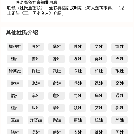
——佚名撰蓬姓宗祠通用联
联载《姓氏族望联》，全联典指后汉时期北海人蓬萌事典。（见
上题头《三、历史名人》介绍）
其他姓氏介绍
壤驷姓
豆姓
桑姓
仲姓
文姓
司姓
桂姓
曾姓
昝姓
谌姓
蒋姓
巴姓
钟离姓
许姓
武姓
濮姓
和姓
敬姓
欧姓
米姓
俞姓
游姓
甄姓
栾姓
韶姓
车姓
扈姓
向姓
乌姓
通姓
嵇姓
应姓
辛姓
颜姓
艾姓
郭姓
笪姓
亓官姓
揭姓
蔡姓
乜姓
邱姓
钱姓
卓姓
傅姓
农姓
郏姓
闫姓