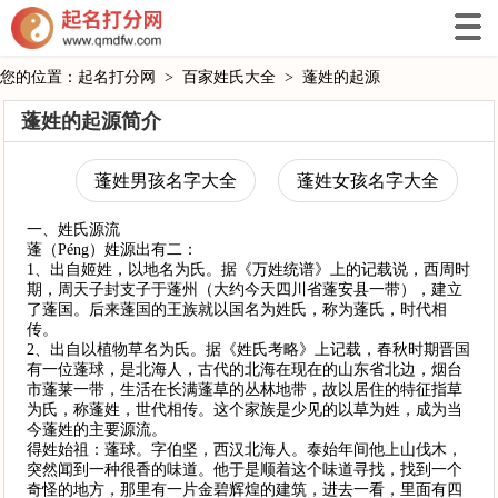
您的位置：
起名打分网
>
百家姓氏大全
>
蓬姓的起源
蓬姓的起源简介
蓬姓男孩名字大全
蓬姓女孩名字大全
一、姓氏源流
蓬（Péng）姓源出有二：
1、出自姬姓，以地名为氏。据《万姓统谱》上的记载说，西周时
期，周天子封支子于蓬州（大约今天四川省蓬安县一带），建立
了蓬国。后来蓬国的王族就以国名为姓氏，称为蓬氏，时代相
传。
2、出自以植物草名为氏。据《姓氏考略》上记载，春秋时期晋国
有一位蓬球，是北海人，古代的北海在现在的山东省北边，烟台
市蓬莱一带，生活在长满蓬草的丛林地带，故以居住的特征指草
为氏，称蓬姓，世代相传。这个家族是少见的以草为姓，成为当
今蓬姓的主要源流。
得姓始祖：蓬球。字伯坚，西汉北海人。泰始年间他上山伐木，
突然闻到一种很香的味道。他于是顺着这个味道寻找，找到一个
奇怪的地方，那里有一片金碧辉煌的建筑，进去一看，里面有四