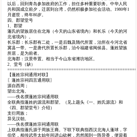
以后，回到青岛参加政府的工作，担任多种重要职务。中华人民
共和国成立前夕，迁居到台湾，仍然积极参加社会活动。1980年1
月逝世，终年80岁。
四、郡望堂号
1、郡望
蓬氏的望族居住在北海（今天的山东省境内）和长乐（今天的河
北省境内）。
长乐郡：长乐郡有二处，一是后魏及隋代所置，治所在今河北省
冀县一带。一是唐代所置长乐郡，治今福建省闽侯县。蓬姓望族
所居，是为前者。
北海郡：汉景帝置。相当于今山东省潍坊地区。
2、堂号（缺）
====================================================
【蓬姓宗祠通用对联】
〖蓬姓宗祠四言通用联〗
源自西周；
望出北海。
——佚名撰蓬姓宗祠通用联
全联典指蓬姓的源流和郡望。（见上题头《一、姓氏源流》和
《四、郡望堂号》介绍）
支衍周族；
异见汉朝。
——佚名撰蓬姓宗祠通用联
上联典指蓬氏源于周族王裔。下联下联典指西汉北海人蓬球，字
伯坚，相传武帝太始年间进山砍树，忽然闻到一阵异香，便迎着