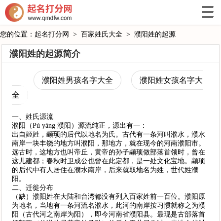
您的位置：
起名打分网
>
百家姓氏大全
>
濮阳姓的起源
濮阳姓的起源简介
濮阳姓男孩名字大全
濮阳姓女孩名字大
全
一、姓氏源流
濮阳（Pú yáng 濮阳）源流纯正，源出有一：
出自姬姓，颛顼的后代以地名为氏。古代有一条河叫濮水，濮水
南岸一块丰饶的地方叫濮阳，那地方，就在现今的河南濮阳市。
远古时，这地方也叫帝丘，黄帝的孙子颛顼做部落首领时，曾在
这儿建都；春秋时卫成公也曾在此定都，是一处文化宝地。颛顼
的后代中有人居住在濮水南岸，后来就取地名为姓，世代姓濮
阳。
二、迁徙分布
（缺）濮阳姓在大陆和台湾都没有列入百家姓前一百位。濮阳原
为地名，当地有一条河流名濮水，此河的南岸按习惯就称之为濮
阳（古代河之南岸为阳），即今河南省濮阳县。最现是古部落首