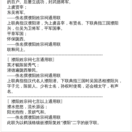
的百户。后屡立战功，封武德将军。
上虞贤宰；
东吴将军。
——佚名撰濮阳姓宗祠通用联
上联典指汉濮阳潜，为上虞县宰，有贤名。下联典指三国濮阳
兴，仕吴为卫将军，平军国事。
平章军国；
怀保陇西。
——佚名撰濮阳姓宗祠通用联
联释同上。
-----------------------------------------------------------------
〖濮阳姓宗祠七言通用联〗
英才毓陈留秀气；
潜德遍陇西黎民。
——佚名撰濮阳姓宗祠通用联
上联典指指汉代名人濮阳潜。下联典指三国时吴国丞相濮阳兴，
字子元，陈留人。少有士名，孙权时使蜀，还会稽太守，有声
名。
-----------------------------------------------------------------
〖濮阳姓宗祠七言以上通用联〗
濮水悠悠，流长源远；
阳光煦煦，景妍气和。
——佚名撰濮阳姓宗祠通用联
此联为以鹤顶格镶嵌濮阳复姓“濮阳”二字的嵌字联。