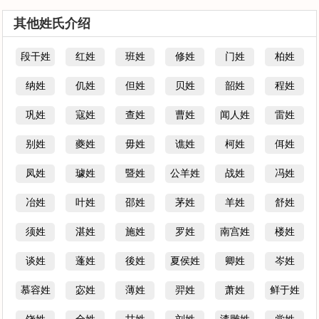
其他姓氏介绍
段干姓
红姓
班姓
修姓
门姓
柏姓
纳姓
仉姓
但姓
贝姓
韶姓
程姓
巩姓
寇姓
查姓
曹姓
闻人姓
雷姓
别姓
夔姓
毋姓
谯姓
柯姓
佴姓
凤姓
璩姓
暨姓
公羊姓
战姓
冯姓
冶姓
叶姓
邵姓
茅姓
羊姓
舒姓
须姓
湛姓
施姓
罗姓
南宫姓
楼姓
谈姓
蓬姓
後姓
夏侯姓
卿姓
岑姓
慕容姓
宓姓
薄姓
羿姓
萧姓
鲜于姓