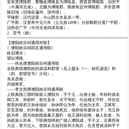
安末度博陵郡，曹魏改博陵县为博陆县。西晋置博陵国，治安平
（今属河北省）。北魏为博陵郡。隋唐有定州博陵郡，并非晋博
陵旧地（旧地在瀛州、深州境）。
平陵郡：汉代设置，今山西文水县东一带。
广平郡：汉景帝中元六年（公元前149年）分邯郸郡分置广平郡，
治所在广平（今河北省鸡泽东南）。
2、堂号（缺）
====================================================
【濮阳姓宗祠通用对联】
〖濮阳姓宗祠四言通用联〗
姓启濮水；
望出博陵。
——佚名撰濮阳姓宗祠通用联
全联典指濮阳姓的源流和郡望（见上题头《一、姓氏源流》和
《四、郡望堂号》介绍）。
东吴丞相；
武德将军。
——李文郑撰濮阳姓宗祠通用联
上联典指三国时陈留人濮阳兴，字子元，出身士族，年轻时就名
闻江东，孙权时，曾任县令、太守等职。任会稽太守时，对住在
那里的琅邪王孙休很好，孙休即位为帝，任他为太常、卫将军，
官至丞相，封外黄侯。孙休病死后，他和张布废掉太子，另立孙
皓为帝，因为孙皓既残暴又腐朽，他又感到后悔，被人告发，为
孙皓派人所杀，下联典指明初广德人濮阳成，字子义，沉勇而有
大志，膂力过人。曾跟从太祖到宣州大阅兵，任灵璧侯汤和手下