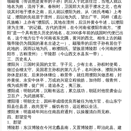
领颛顼（传说他是黄帝的子孙）的后人于此居住过，当地人就以
地名为姓，流传下来。春秋时，卫国郑大夫居于濮水之北，也有
说其封地于濮水之南，后人就以濮阳为姓。从《姓氏考略》上考
证，濮阳的先祖居于澶州，后以地为氏，望出广平。同样《通志·
氏族略》上亦有“濮阳氏，其地在澶州，后汉外黄令牛述，以濮阳
潜为主簿。”的记载。古代的澶州，在今河南省濮阳市南方。“濮
阳”是一个具有悠久历史的地名，在2000多年前的战国时代便已出
名，这个地方位于今河南省东北隅，黄河的西北。相传上古的颛
顼帝陵仍为我国的著名古迹之一）。颛顼帝的后世子孙有居住于
此地的，因而以地为氏，称濮阳氏。望族居博陵郡（今河南的濮
阳市，古称澶州）；平陵郡（今山西文水县东一带）。
三、历史名人
濮阳兴：三国时吴国的文官。字子元，少有士名，孙权时使蜀，
做过会稽太守。吴国君主孙权的第六儿子，名叫孙休。濮阳兴和
孙休是好友。后来孙休继位，称景帝，就任用濮阳兴做丞相，封
外黄侯。永安中休卒，万或劝兴迎立程侯皓，加侍郎，领青州，
俄为或所谮，徙广州，道追杀之，夷三族。
濮阳成：明朝武将，沉毅有远志，累立战功，朝廷封他世袭金山
卫百户，为武德将军。
濮阳瑾：明朝文士，因科举成绩优良而被任为地方官，在山东宁
阳县任县丞，政尚宽平，赈饥有功，远近赖以全活。
濮阳来：明嘉靖年间出任南昌府通判，以操履清白而见称。
四、郡望堂号
1、郡望
博陵郡：东汉博陵在今河北蠡县南，又置博陵郡，即治此县。建