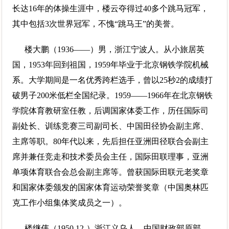
长达16年的体操生涯中，楼云夺得过40多个跳马冠军，
其中包括3次世界冠军，不愧“跳马王”的美誉。
楼大鹏（1936——）男，浙江宁波人。从小旅居英
国，1953年回到祖国，1959年毕业于北京钢铁学院机械
系。大学期间是一名优秀跨栏选手，曾以25秒2的成绩打
破男子200米低栏全国纪录。1959——1966年在北京钢铁
学院体育教研室任教，后调国家体委工作，历任国际司
副处长、训练竞赛三司副司长、中国田径协会副主席、
主席等职。80年代以来，先后担任亚洲田径联合会副主
席并兼任竞走和技术委员会主任，国际田联理事，亚洲
单项体育联合会总会副主席等。曾获国际田联元老奖章
和国家体委颁发的国家体育运动荣誉奖章（中国奥林匹
克工作小组集体奖成员之一）。
楼继伟（1950.12-）浙江义乌人，中国财政部原部