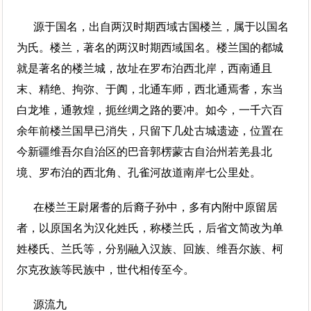
源于国名，出自两汉时期西域古国楼兰，属于以国名
为氏。楼兰，著名的两汉时期西域国名。楼兰国的都城
就是著名的楼兰城，故址在罗布泊西北岸，西南通且
末、精绝、拘弥、于阗，北通车师，西北通焉耆，东当
白龙堆，通敦煌，扼丝绸之路的要冲。如今，一千六百
余年前楼兰国早已消失，只留下几处古城遗迹，位置在
今新疆维吾尔自治区的巴音郭楞蒙古自治州若羌县北
境、罗布泊的西北角、孔雀河故道南岸七公里处。
在楼兰王尉屠耆的后裔子孙中，多有内附中原留居
者，以原国名为汉化姓氏，称楼兰氏，后省文简改为单
姓楼氏、兰氏等，分别融入汉族、回族、维吾尔族、柯
尔克孜族等民族中，世代相传至今。
源流九