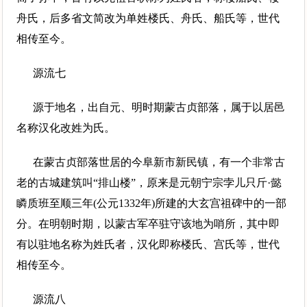
舟氏，后多省文简改为单姓楼氏、舟氏、船氏等，世代
相传至今。
源流七
源于地名，出自元、明时期蒙古贞部落，属于以居邑
名称汉化改姓为氏。
在蒙古贞部落世居的今阜新市新民镇，有一个非常古
老的古城建筑叫“排山楼”，原来是元朝宁宗孛儿只斤·懿
瞵质班至顺三年(公元1332年)所建的大玄宫祖碑中的一部
分。在明朝时期，以蒙古军卒驻守该地为哨所，其中即
有以驻地名称为姓氏者，汉化即称楼氏、宫氏等，世代
相传至今。
源流八