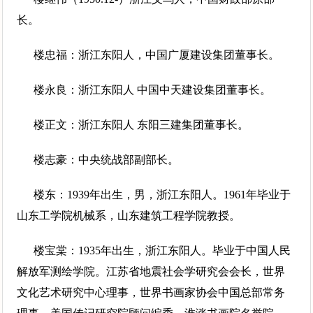
长。
楼忠福：浙江东阳人，中国广厦建设集团董事长。
楼永良：浙江东阳人 中国中天建设集团董事长。
楼正文：浙江东阳人 东阳三建集团董事长。
楼志豪：中央统战部副部长。
楼东：1939年出生，男，浙江东阳人。1961年毕业于
山东工学院机械系，山东建筑工程学院教授。
楼宝棠：1935年出生，浙江东阳人。毕业于中国人民
解放军测绘学院。江苏省地震社会学研究会会长，世界
文化艺术研究中心理事，世界书画家协会中国总部常务