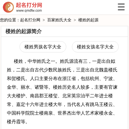
您的位置：
起名打分网
>
百家姓氏大全
>
楼姓的起源
楼姓的起源简介
楼姓男孩名字大全
楼姓女孩名字大全
楼姓，中华姓氏之一。姓氏源流有三，一是出自姒
姓，二是出自古代少数民族姓氏，三是出自北魏盖楼氏
和贺楼氏。人口主要分布在浙江省，包括杭州、宁波、
金华、丽水、诸暨等。楼姓历史名人较多，主要有官谏
大夫楼护、南昌郡王楼玺、北宋英宗治平二年进士楼
常、嘉定十六年进士楼大年，当代名人有跳马王楼云、
中国科学院院士楼南泉、世界杰出华人艺术家楼永金、
楼丹霞等。