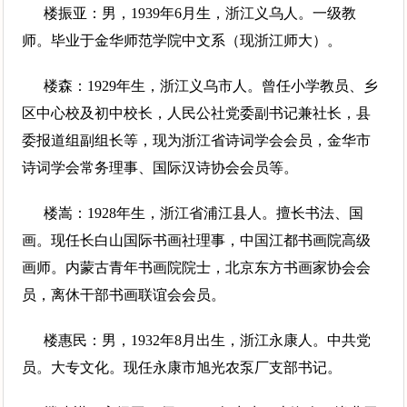
楼振亚：男，1939年6月生，浙江义乌人。一级教
师。毕业于金华师范学院中文系（现浙江师大）。
楼森：1929年生，浙江义乌市人。曾任小学教员、乡
区中心校及初中校长，人民公社党委副书记兼社长，县
委报道组副组长等，现为浙江省诗词学会会员，金华市
诗词学会常务理事、国际汉诗协会会员等。
楼嵩：1928年生，浙江省浦江县人。擅长书法、国
画。现任长白山国际书画社理事，中国江都书画院高级
画师。内蒙古青年书画院院士，北京东方书画家协会会
员，离休干部书画联谊会会员。
楼惠民：男，1932年8月出生，浙江永康人。中共党
员。大专文化。现任永康市旭光农泵厂支部书记。