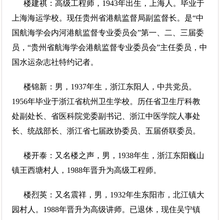
楼建祺：高级工程师，1943年出生，上海人。毕业于
上海海运学校。现任贵州省港航监督局副监督长。是“中
国航海学会内河港航监督专业委员会”第一、二、三届委
员，“贵州省航海学会港航监督专业委员会”主任委员，中
国水运杂志社特约记者。
楼锦新：男，1937年生，浙江东阳人，中共党员。
1956年毕业于浙江省杭州卫生学校。历任省卫生厅科教
处副处长、省医科院党委副书记、浙江中医学院人事处
长、统战部长、浙江省七届政协委员、五届侨联委员。
楼开泰：又名楼之声，男，1938年生，浙江东阳巍山
镇王西塘村人，1988年晋升为高级工程师。
楼烈英：又名震祥，男，1932年生东阳市，北江镇大
园村人。1988年晋升为高级讲师。已退休，现住吴宁镇