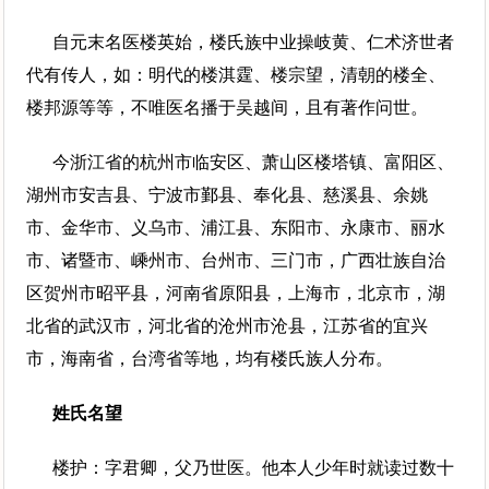
自元末名医楼英始，楼氏族中业操岐黄、仁术济世者
代有传人，如：明代的楼淇霆、楼宗望，清朝的楼全、
楼邦源等等，不唯医名播于吴越间，且有著作问世。
今浙江省的杭州市临安区、萧山区楼塔镇、富阳区、
湖州市安吉县、宁波市鄞县、奉化县、慈溪县、余姚
市、金华市、义乌市、浦江县、东阳市、永康市、丽水
市、诸暨市、嵊州市、台州市、三门市，广西壮族自治
区贺州市昭平县，河南省原阳县，上海市，北京市，湖
北省的武汉市，河北省的沧州市沧县，江苏省的宜兴
市，海南省，台湾省等地，均有楼氏族人分布。
姓氏名望
楼护：字君卿，父乃世医。他本人少年时就读过数十