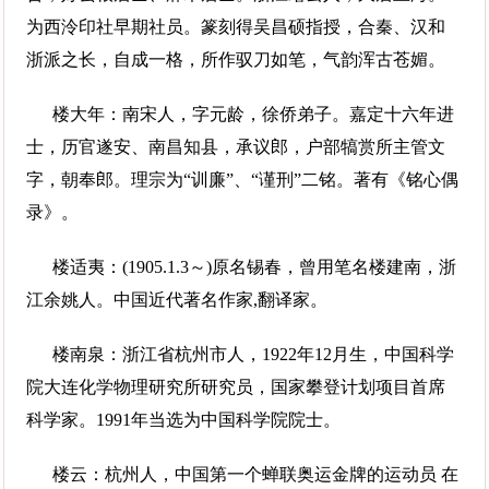
为西泠印社早期社员。篆刻得吴昌硕指授，合秦、汉和
浙派之长，自成一格，所作驭刀如笔，气韵浑古苍媚。
楼大年：南宋人，字元龄，徐侨弟子。嘉定十六年进
士，历官遂安、南昌知县，承议郎，户部犒赏所主管文
字，朝奉郎。理宗为“训廉”、“谨刑”二铭。著有《铭心偶
录》。
楼适夷：(1905.1.3～)原名锡春，曾用笔名楼建南，浙
江余姚人。中国近代著名作家,翻译家。
楼南泉：浙江省杭州市人，1922年12月生，中国科学
院大连化学物理研究所研究员，国家攀登计划项目首席
科学家。1991年当选为中国科学院院士。
楼云：杭州人，中国第一个蝉联奥运金牌的运动员 在