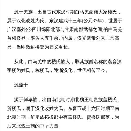
源于羌族，出自古代东汉时期白马羌豪族大家楼氏，
属于汉化改姓为氏。东汉建武十三年(公元37年)，世居于
广汉塞外(今四川绵阳北部与甘肃南部武都之间)的白马羌
首领楼登，率族人五千余户内属，汉光武帝刘秀非常高
兴，当即敕封楼登为归义君长。
从此，白马羌中的楼氏族人，取其族酋名称的谐音汉
字楼为姓氏，称楼氏，逐渐汉化，世代相传至今。
源流十
源于鲜卑族，出自南北朝时期北魏王朝贵族盖楼氏、
贺楼氏，属于汉化改姓为氏。东晋五胡十六国时期至南
北朝时期，鲜卑族拓拔部中有盖楼氏、贺楼氏部落，为
后来北魏王朝的中坚力量。