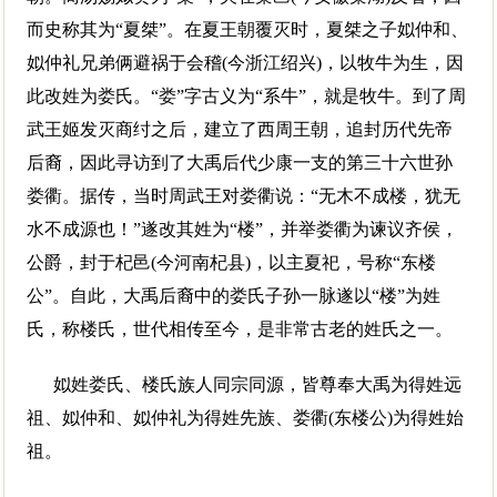
而史称其为“夏桀”。在夏王朝覆灭时，夏桀之子姒仲和、
姒仲礼兄弟俩避祸于会稽(今浙江绍兴)，以牧牛为生，因
此改姓为娄氏。“娄”字古义为“系牛”，就是牧牛。到了周
武王姬发灭商纣之后，建立了西周王朝，追封历代先帝
后裔，因此寻访到了大禹后代少康一支的第三十六世孙
娄衢。据传，当时周武王对娄衢说：“无木不成楼，犹无
水不成源也！”遂改其姓为“楼”，并举娄衢为谏议齐侯，
公爵，封于杞邑(今河南杞县)，以主夏祀，号称“东楼
公”。自此，大禹后裔中的娄氏子孙一脉遂以“楼”为姓
氏，称楼氏，世代相传至今，是非常古老的姓氏之一。
姒姓娄氏、楼氏族人同宗同源，皆尊奉大禹为得姓远
祖、姒仲和、姒仲礼为得姓先族、娄衢(东楼公)为得姓始
祖。