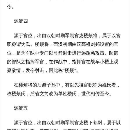
今。
源流四
源于官位，出自汉朝时期军制官吏楼烦将，属于以官
职称谓为氏。楼烦将，西汉初期由汉高祖刘邦设置的官
位，是为军队中专门以弓箭射击进行远距离攻击、防御
的部队之指挥军官，在作战中，指挥官在战车小楼上观
察敌情，发令射击，因此称“楼烦”。
在楼烦将的后裔子孙中，有以先祖官职称为姓氏者，
称楼烦氏，后省文简改为单姓楼氏，世代相传至今。
源流五
源于官位，出自汉朝时期军制官吏楼下都尉，属于以