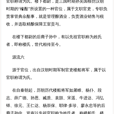
官职称谓为氏。楼下都尉，是三国时期孙吴国模仿汉朝
时期的“榷酤”所设置的一种官位，属于文职官吏，专职负
责掌管典氽酤事，就是管理酿酒业，负责酒业销售与税
收，并选取精酿保障王室贡与。
在楼下都尉的后裔子孙中，有以先祖官职称为姓氏
者，即称楼氏，世代相传至今。
源流六
源于官位，出自汉朝时期军制官吏楼船将军，属于以
官职称谓为氏。
在自秦朝起，历朝历代楼船将军如屠睢、杨仆、段
志、薛广德、孙恩、臧质、袁顗、宋遥、牛进达、冯弘
铎、徐元、王仁达、杨崇保、耶律·多珍、廖永忠等的后
裔子孙中，皆有以先祖官职称为姓氏者，称楼船氏、楼