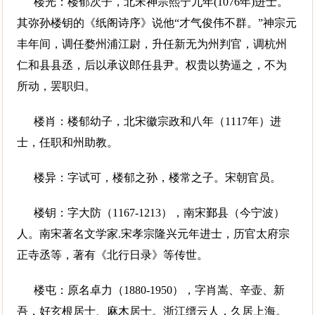
楼光：楼郁次子，北宋神宗熙宁九年(1076年)进士。
其弥孙楼钥的《纸阁诗序》说他“才气俊伟不群。”神宗元
丰年间，调任婺州浦江尉，升任新无为州判官，调杭州
仁和县县丞，后以承议郎任县尹。权贵以势逼之，不为
所动，罢职归。
楼肖：楼郁幼子，北宋徽宗政和八年（1117年）进
士，任职和州助教。
楼异：字试可，楼郁之孙，楼常之子。宋朝官员。
楼钥：字大防（1167-1213），南宋鄞县（今宁波）
人。南宋著名文学家.宋孝宗隆兴元年进士，历官太府宗
正寺丞等，著有《北行日录》等传世。
楼屯：原名卓力（1880-1950），字肖嵩、辛壶、新
吾，好玄根居士、麻木居士。浙江缙云人，久居上海。