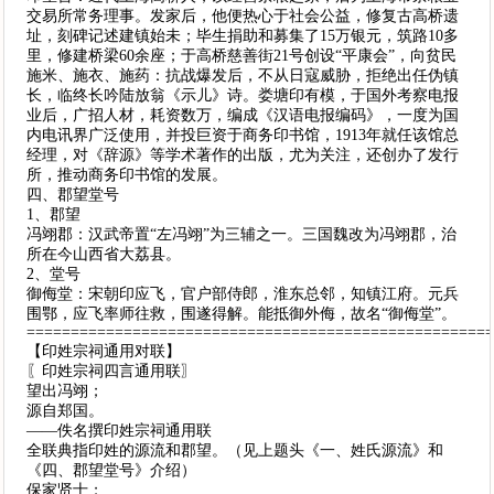
交易所常务理事。发家后，他便热心于社会公益，修复古高桥遗
址，刻碑记述建镇始未；毕生捐助和募集了15万银元，筑路10多
里，修建桥梁60余座；于高桥慈善街21号创设“平康会”，向贫民
施米、施衣、施药：抗战爆发后，不从日寇威胁，拒绝出任伪镇
长，临终长吟陆放翁《示儿》诗。娄塘印有模，于国外考察电报
业后，广招人材，耗资数万，编成《汉语电报编码》，一度为国
内电讯界广泛使用，并投巨资于商务印书馆，1913年就任该馆总
经理，对《辞源》等学术著作的出版，尤为关注，还创办了发行
所，推动商务印书馆的发展。
四、郡望堂号
1、郡望
冯翊郡：汉武帝置“左冯翊”为三辅之一。三国魏改为冯翊郡，治
所在今山西省大荔县。
2、堂号
御侮堂：宋朝印应飞，官户部侍郎，淮东总邻，知镇江府。元兵
围鄂，应飞率师往救，围遂得解。能抵御外侮，故名“御侮堂”。
====================================================
【印姓宗祠通用对联】
〖印姓宗祠四言通用联〗
望出冯翊；
源自郑国。
——佚名撰印姓宗祠通用联
全联典指印姓的源流和郡望。（见上题头《一、姓氏源流》和
《四、郡望堂号》介绍）
保家贤士；