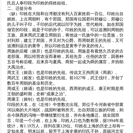
氏后人奉印段为印姓的得姓始祖。
二、迁徙分布
（缺）印姓在大陆和台湾都没有列入百家姓前一百位。印姓出自
姬姓。上古周朝时，有个郑国。郑国有位国君叫郑穆公，郑穆公
的儿子叫子印，子印的后代就以印字为姓，世代相传。如在郑国
做官的印段，就是子印的孙子。印姓的先祖，可以追溯到周朝的
王族。原来周武王建立周朝后，将他这一氏族中的一位贵族，分
封到郑，建立了郑国，并又封为公爵。而周朝君王的先祖，又可
追溯到远古的黄帝，所以印姓也是黄帝子孙龙的传人。
周族的后稷（姬弃）也是印姓的先祖。周族是有着悠久历史的古
老部落。周以经营农业而著称，其祖先弃，任尧的农官，因善种
五谷号称后稷。后来弃与夏禹、商契一起成为舜的属官，并协助
大禹治水。
周文王（姬昌）也是印姓的先祖。传说文王拘而演《周易》。
周武王（姬发）也是印姓的先祖。前1027年，武王伐纣，开创了
数百年周朝的基业和历史。
周成王（姬诵）也是印姓的先祖。西周初的成王、康王时期是周
王朝的盛时期，史称“成康之治”。
周康王（姬钊）也是印姓的先祖。
印段的大名，在《左传》中曾数次出现。郑位于今河南省中部黄
河以南的大片地区，战国时被韩所灭。出自郑国公族的印姓，则
在今陕西的冯翊一带继续繁衍生息，并向各地播迁。就全国而
言，印是一个小姓，在上海，印姓人口也为数有限，据1994年底
统计，有1.19万人，排列在第128位。印姓在上海的历史上却有一
定知名度。明末以前，留芳于上海史册的印氏子孙，原籍河北安