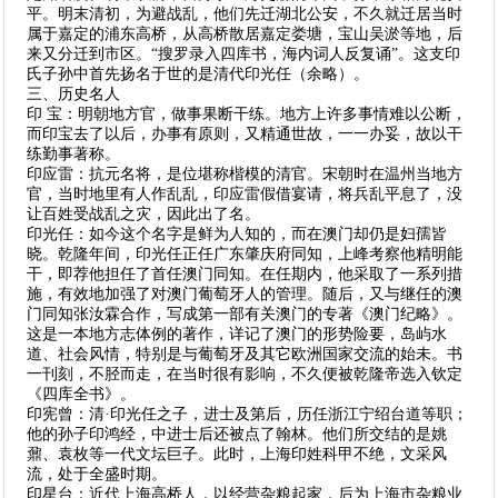
平。明末清初，为避战乱，他们先迁湖北公安，不久就迁居当时
属于嘉定的浦东高桥，从高桥散居嘉定娄塘，宝山吴淤等地，后
来又分迁到市区。“搜罗录入四库书，海内词人反复诵”。这支印
氏子孙中首先扬名于世的是清代印光任（余略）。
三、历史名人
印 宝：明朝地方官，做事果断干练。地方上许多事情难以公断，
而印宝去了以后，办事有原则，又精通世故，一一办妥，故以干
练勤事著称。
印应雷：抗元名将，是位堪称楷模的清官。宋朝时在温州当地方
官，当时地里有人作乱乱，印应雷假借宴请，将兵乱平息了，没
让百姓受战乱之灾，因此出了名。
印光任：如今这个名字是鲜为人知的，而在澳门却仍是妇孺皆
晓。乾隆年间，印光任正任广东肇庆府同知，上峰考察他精明能
干，即荐他担任了首任澳门同知。在任期内，他采取了一系列措
施，有效地加强了对澳门葡萄牙人的管理。随后，又与继任的澳
门同知张汝霖合作，写成第一部有关澳门的专著《澳门纪略》。
这是一本地方志体例的著作，详记了澳门的形势险要，岛屿水
道、社会风情，特别是与葡萄牙及其它欧洲国家交流的始未。书
一刊刻，不胫而走，在当时很有影响，不久便被乾隆帝选入钦定
《四库全书》。
印宪曾：清·印光任之子，进士及第后，历任浙江宁绍台道等职；
他的孙子印鸿经，中进士后还被点了翰林。他们所交结的是姚
鼐、袁枚等一代文坛巨子。此时，上海印姓科甲不绝，文采风
流，处于全盛时期。
印星台：近代上海高桥人，以经营杂粮起家，后为上海市杂粮业