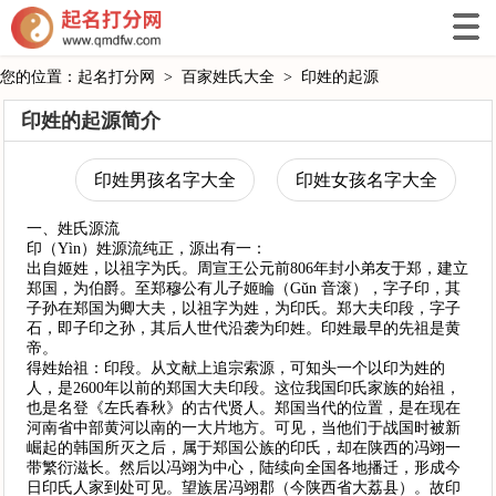
您的位置：
起名打分网
>
百家姓氏大全
>
印姓的起源
印姓的起源简介
印姓男孩名字大全
印姓女孩名字大全
一、姓氏源流
印（Yìn）姓源流纯正，源出有一：
出自姬姓，以祖字为氏。周宣王公元前806年封小弟友于郑，建立
郑国，为伯爵。至郑穆公有儿子姬睔（Gǔn 音滚），字子印，其
子孙在郑国为卿大夫，以祖字为姓，为印氏。郑大夫印段，字子
石，即子印之孙，其后人世代沿袭为印姓。印姓最早的先祖是黄
帝。
得姓始祖：印段。从文献上追宗索源，可知头一个以印为姓的
人，是2600年以前的郑国大夫印段。这位我国印氏家族的始祖，
也是名登《左氏春秋》的古代贤人。郑国当代的位置，是在现在
河南省中部黄河以南的一大片地方。可见，当他们于战国时被新
崛起的韩国所灭之后，属于郑国公族的印氏，却在陕西的冯翊一
带繁衍滋长。然后以冯翊为中心，陆续向全国各地播迁，形成今
日印氏人家到处可见。望族居冯翊郡（今陕西省大荔县）。故印