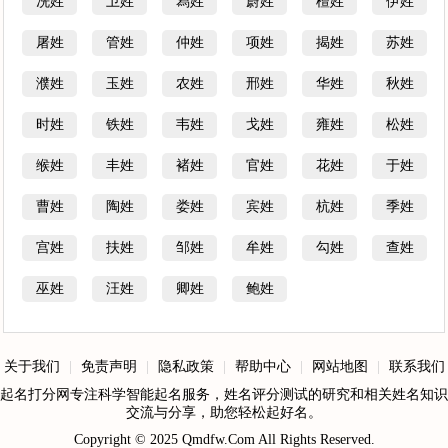
冼姓
卫姓
舄姓
蔚姓
檀姓
伊姓
屠姓
管姓
仲姓
项姓
揭姓
苏姓
濮姓
玉姓
农姓
邢姓
华姓
秋姓
时姓
铁姓
韦姓
戈姓
雍姓
松姓
缑姓
丰姓
褚姓
官姓
花姓
于姓
曹姓
陶姓
娄姓
宾姓
杭姓
季姓
宫姓
扶姓
邹姓
牟姓
勾姓
查姓
巫姓
汪姓
卿姓
鲍姓
关于我们
|
免责声明
|
隐私政策
|
帮助中心
|
网站地图
|
联系我们
起名打分网专注科学智能起名服务，姓名评分测试的研究和相关姓名知识
交流与分享，助您轻松起好名。
Copyright © 2025
Qmdfw.Com
All Rights Reserved.