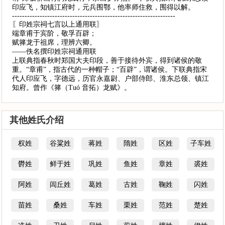
印应飞，知镇江府时，元兵围鄂，他率师住救，围得以解。
-----------------------------------------------------------------
〖印姓宗祠七言以上通用联〗
端章甫于宾阶，敬孚百辟；
赋箨龙于祖席，理辨六卿。
——佚名撰印姓宗祠通用联
上联典指春秋时郑国大夫印段，善于接待外宾，得到诸侯的敬
重。“章甫”，指古代的一种帽子；“百辟”，谓诸侯。下联典指宋
代人印应飞，字德远，历官永嘉尉、户部侍郎、淮东总领、镇江
知府。曾作《箨（Tuó 音拓）龙赋》。
其他姓氏介绍
权姓
谷粱姓
蒋姓
隋姓
区姓
子车姓
欎姓
鲜于姓
巩姓
鱼姓
章姓
裘姓
阿姓
闾丘姓
葛姓
古姓
鞠姓
闪姓
苗姓
桑姓
车姓
栗姓
范姓
楚姓