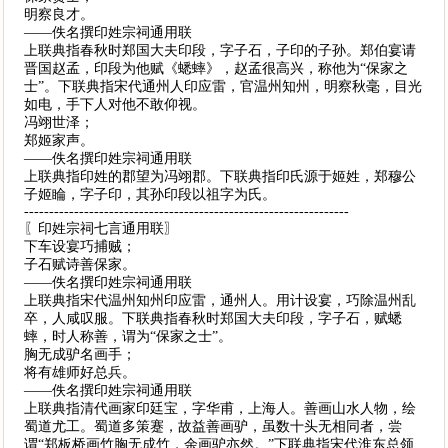
明察良才。
——佚名撰印姓宗祠通用联
上联典指春秋时郑国大夫印段，字子石，子印的子孙。郑伯宴请
晋国赵孟，印段为他赋《蟋蟀》，赵孟很高兴，称他为“保家之
士”。下联典指宋代通州人印应雷，官温州知州，明察秋毫，目光
如电，手下人对他不敢仰视。
冯翊世泽；
郑姬家声。
——佚名撰印姓宗祠通用联
上联典指印姓的郡望为冯翊郡。下联典指印氏源于姬姓，郑穆公
子姬睔，字子印，其孙印段以祖字为氏。
-----------------------------------------------------------------
〖印姓宗祠七言通用联〗
下车设宴巧捕贼；
子石赋诗善保家。
——佚名撰印姓宗祠通用联
上联典指宋代温州知州印应雷，通州人。用计设宴，巧除温州乱
卒，人咸叹服。下联典指春秋时郑国大夫印段，字子石，赋蟋
蟀，时人称善，谓为“保家之士”。
胸无成驴名画手；
将有雄师好总兵。
——佚名撰印姓宗祠通用联
上联典指清代画家印廷宝，字华甫，上海人。善画山水人物，绘
蜀道尤工。蜀道多策蹇，故益善画驴，虽数十头无相同者，尝
谓“郑板桥画竹胸无成竹，余画驴亦然。”下联典指宋代淮东总领