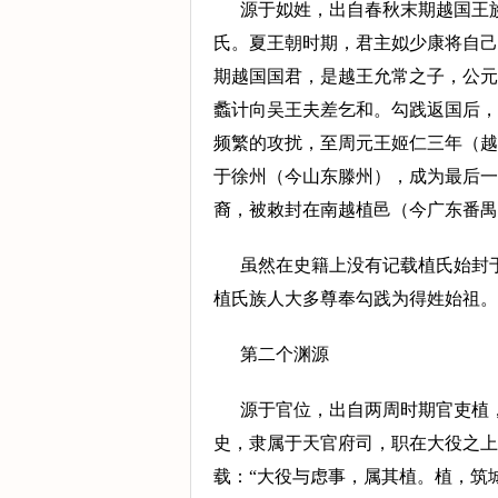
源于姒姓，出自春秋末期越国王
氏。夏王朝时期，君主姒少康将自己
期越国国君，是越王允常之子，公元前
蠡计向吴王夫差乞和。勾践返国后，
频繁的攻扰，至周元王姬仁三年（越
于徐州（今山东滕州），成为最后一
裔，被敕封在南越植邑（今广东番禺
虽然在史籍上没有记载植氏始封
植氏族人大多尊奉勾践为得姓始祖。
第二个渊源
源于官位，出自两周时期官吏植
史，隶属于天官府司，职在大役之上
载：“大役与虑事，属其植。植，筑