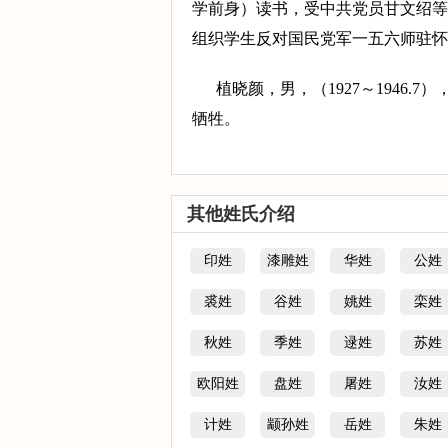
学前身）读书，受中共党员甘文绍等
组织学生反对国民党军一五六师驻怀
植晓颜，男，（1927～1946
牺牲。
其他姓氏介绍
印姓
漆雕姓
华姓
公姓
裘姓
谷姓
姚姓
栾姓
秋姓
季姓
逯姓
苏姓
欧阳姓
盘姓
屠姓
汝姓
计姓
颛孙姓
岳姓
朱姓