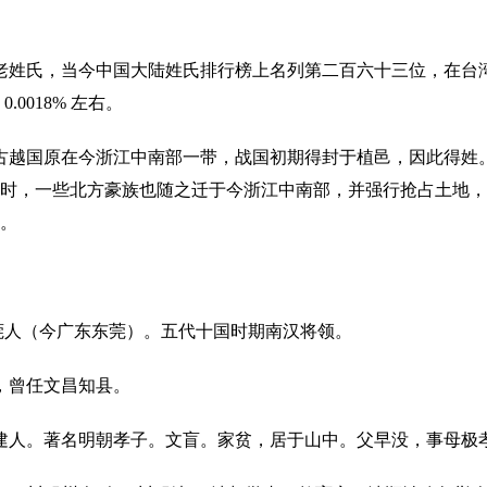
老姓氏，当今中国大陆姓氏排行榜上名列第二百六十三位，在台
0018% 左右。
古越国原在今浙江中南部一带，战国初期得封于植邑，因此得姓
时，一些北方豪族也随之迁于今浙江中南部，并强行抢占土地，
。
东莞人（今广东东莞）。五代十国时期南汉将领。
，曾任文昌知县。
建人。著名明朝孝子。文盲。家贫，居于山中。父早没，事母极