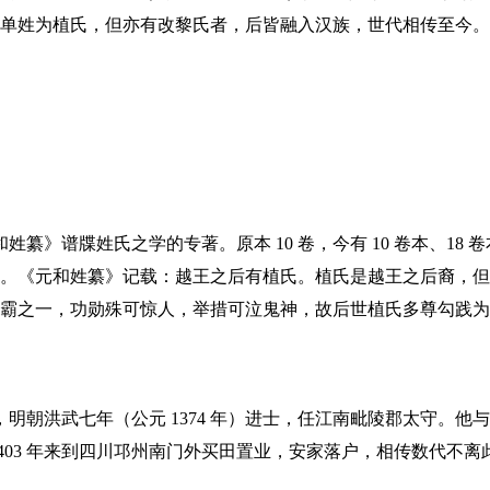
单姓为植氏，但亦有改黎氏者，后皆融入汉族，世代相传至今。
纂》谱牒姓氏之学的专著。原本 10 卷，今有 10 卷本、18
）成书。《元和姓纂》记载：越王之后有植氏。植氏是越王之后裔，
霸之一，功勋殊可惊人，举措可泣鬼神，故后世植氏多尊勾践为
明朝洪武七年（公元 1374 年）进士，任江南毗陵郡太守。他
1403 年来到四川邛州南门外买田置业，安家落户，相传数代不