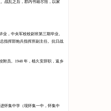
人。战乱之后，郡内书籍尽毁，以家
。
科毕业，中央军校校尉班第三期毕业。
总指挥部炮兵指挥所副主任。抗日战
附员。1948 年，植久安辞职，返乡
0年进怀集中学（现怀集一中，怀集中