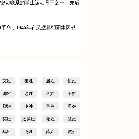
密切联系的学生运动骨干之一，先后
加革命，1946年在灵壁县朝阳集因战
文姓
匡姓
居姓
慎姓
师姓
迟姓
容姓
子姓
卿姓
冷姓
弓姓
贝姓
莫姓
太叔姓
储姓
暨姓
乌姓
冯姓
薛姓
皮姓