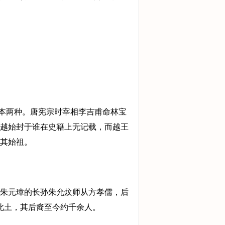
 卷本两种。唐宪宗时宰相李吉甫命林宝
但越始封于谁在史籍上无记载，而越王
其始祖。
与朱元璋的长孙朱允炆师从方孝儒，后
离此土，其后裔至今约千余人。