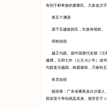
有别于鲜卑族的素黎氏，大多改汉字
第五个渊源
源于百越族姓氏，壮族有植姓。
得姓始祖
越王勾践。据中国唐代史籍《元和姓
修撰，元和七年（公元 812 年
勾践复兴越国，称霸诸侯，乃春秋五
各支始祖
植崇善：广东省番禺县白沙渡人，
因皇室斗争怕祸及其身，便弃官于 