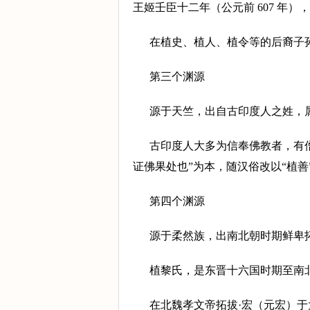
王姬壬臣十二年（公元前 607 年
在植史、植人、植令等的后裔子
第三个渊源
源于天竺，出自古印度人之姓，
古印度人大多为信奉佛教者，有
证佛果处也”为本，随汉俗改以“植
第四个渊源
源于柔然族，出南北朝时期鲜卑
植黎氏，是东晋十六国时期至南
在北魏孝文帝拓拔·宏（元宏）于