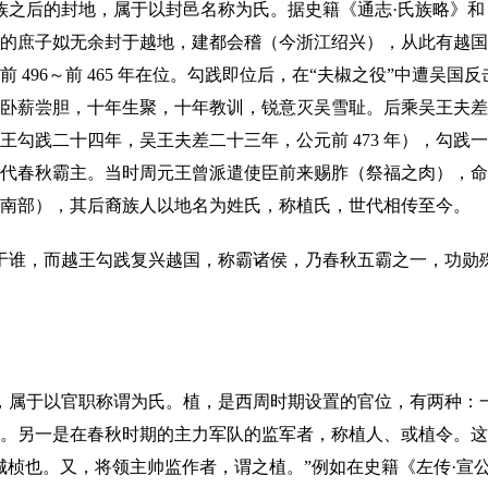
族之后的封地，属于以封邑名称为氏。据史籍《通志·氏族略》和
的庶子姒无余封于越地，建都会稽（今浙江绍兴），从此有越国
 496～前 465 年在位。勾践即位后，在“夫椒之役”中遭吴
卧薪尝胆，十年生聚，十年教训，锐意灭吴雪耻。后乘吴王夫差
王勾践二十四年，吴王夫差二十三年，公元前 473 年），勾践
代春秋霸主。当时周元王曾派遣使臣前来赐胙（祭福之肉），命
南部），其后裔族人以地名为姓氏，称植氏，世代相传至今。
于谁，而越王勾践复兴越国，称霸诸侯，乃春秋五霸之一，功勋
，属于以官职称谓为氏。植，是西周时期设置的官位，有两种：
。另一是在春秋时期的主力军队的监军者，称植人、或植令。这
城桢也。又，将领主帅监作者，谓之植。”例如在史籍《左传·宣