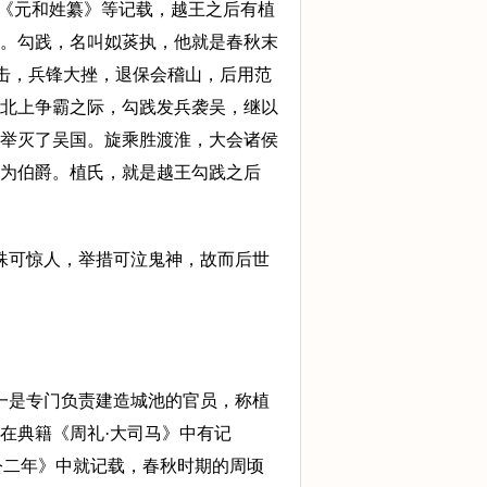
《元和姓纂》等记载，越王之后有植
。勾践，名叫姒菼执，他就是春秋末
国反击，兵锋大挫，退保会稽山，后用范
北上争霸之际，勾践发兵袭吴，继以
一举灭了吴国。旋乘胜渡淮，大会诸侯
为伯爵。植氏，就是越王勾践之后
殊可惊人，举措可泣鬼神，故而后世
一是专门负责建造城池的官员，称植
在典籍《周礼·大司马》中有记
公二年》中就记载，春秋时期的周顷