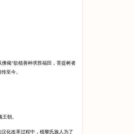
以佛偈“欲植善种求胜福田，菩提树者
相传至今。
魏王朝。
行的汉化改革过程中，植黎氏族人为了