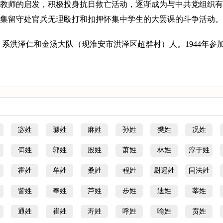
教师的启发，积极投身抗日救亡活动，逐渐成为与中共党组织有
集留守处官兵无理殴打和扣押怀集中学生的大罢课的斗争活动。
.7），系洪泽仁和金汤大队（现淮安市洪泽区超群村）人。1944年参
宓姓
璩姓
麻姓
孙姓
樊姓
况姓
佴姓
郭姓
殷姓
萧姓
林姓
淳于姓
霍姓
牟姓
桑姓
程姓
尉迟姓
闫法姓
訾姓
奉姓
芦姓
步姓
迪姓
莘姓
通姓
崔姓
寿姓
呼姓
喻姓
贲姓