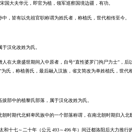
），宋国大夫华元，即官为植，领军巡察国境边疆，有功。
孙中，皆有以先祖官职称谓为姓氏者，称植氏，世代相传至今。
属于汉化改姓为氏。
僧人在大唐盛世期间入中原者，自号“直性婆罗门拘尸力士”，后
善”为氏，称植善氏，最后融入汉族，省文简改为单姓植氏，世代
拓拔部中的植黎氏部落，属于汉化改姓为氏。
北朝时期代北鲜卑民族中的一个部落称谓，在南北朝时期归入北
太和十七～二十年（公元 493～496 年）间迁都洛阳后大力推