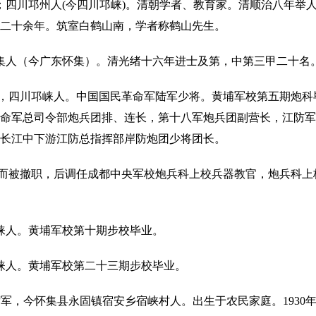
；四川邛州人(今四川邛崃)。清朝学者、教育家。清顺治八年举
二十余年。筑室白鹤山南，学者称鹤山先生。
集人（今广东怀集）。清光绪十六年进士及第，中第三甲二十名
考），四川邛崃人。中国国民革命军陆军少将。黄埔军校第五期炮
命军总司令部炮兵团排、连长，第十八军炮兵团副营长，江防军
长江中下游江防总指挥部岸防炮团少将团长。
失利而被撤职，后调任成都中央军校炮兵科上校兵器教官，炮兵科上校
崃人。黄埔军校第十期步校毕业。
崃人。黄埔军校第二十三期步校毕业。
又名茜军，今怀集县永固镇宿安乡宿峡村人。出生于农民家庭。193