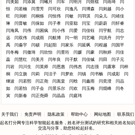
闫美如
闫添翼
闫曦月
闫军
闫明月
闫煜檑
闫雨琦
闫
恒
闫若楠
闫雪芳
闫可欣
闫逸凡
闫博森
闫则越
闫小
旺
闫润析
闫桐烁
闫恒伟
闫敏
闫羽淇
闫朵儿
闫靖佳
琳
闫晋敏
闫保如
闫子孝
闫亚聪
闫宝
闫蔚蔚
闫轩睿
闫海凤
闫伟
闫困疯
闫小伟
闫爱
闫佳钰
闫宇航
闫志
远
闫双伟
闫成雨
闫航博
闫一明
闫艺曦
闫洪丹
闫宁
禹
闫淼宇
闫硕
闫起阳
闫家乐
闫延飒
闫程越
闫国平
闫冬梅
闫傲琦
闫欣怡
闫昱珩
闫媛
闫豪
闫秋婷
闫佳
蕊
闫慧红
闫美月
闫年良
闫子默
闫佳铖
闫田
闫子元
闫岩
闫川生
闫英师
闫恩惠
闫伟杰
闫志强
闫露寒
闫梓
桐
闫立旗
闫莉
闫洁子
闫梦欢
闫镇
闫书畅
闫成彩
闫
继波
闫若熙
闫正尧
闫嵩棠
闫晗
闫鑫雨
闫奕澄
闫品
如
闫若怡
闫子会
闫景乐尔
闫欢
闫玉梅
闫焜峰
闫冬
寅
闫新春
闫正尧舜
闫晶晶
闫庭玮
关于我们
|
免责声明
|
隐私政策
|
帮助中心
|
网站地图
|
联系我们
起名打分网专注科学智能起名服务，姓名评分测试的研究和相关姓名知识
交流与分享，助您轻松起好名。