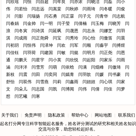
闫欣瑶
闫恒
闫自超
闫年良
闫亦浓
闫晓洁
闫磊
闫小
伟
闫若怡
闫志远
闫嵩棠
闫秋婷
闫雨琦
闫冬暖
闫俊
川
闫影
闫瑞扬
闫石勇
闫正霖
闫子元
闫青华
闫志航
闫春娟
闫金帅
闫一明
闫子莹
闫倩楠
闫玉梅
闫晓芳
闫
浪
闫冬寅
闫诗淇
闫延飒
闫晟恩
闫志永
闫娜芝
闫羽
淇
闫成雨
闫正尧舜
闫宝
闫秀玲
闫心怡
闫傲笛
闫晨
闫初玥
闫恒伟
闫泽坤
闫欢
闫军
闫顺
闫淼宇
闫搏煜
闫佳钰
闫羽荷
闫建国
闫敏
闫懿
闫明月
闫正尧
闫恩
通
闫鹏天
闫星宇
闫小英
闫欣悦
闫起阳
闫家乐
闫雨
涵
闫洋洋
闫雪芳
闫萌
闫依晗
闫满
闫焜峰
闫傲琦
闫
新枝
闫震
闫田
闫奕同
闫嫣青
闫羽歆
闫媛
闫书豪
闫
舒怡
闫双伟
闫雪燕
闫莉
闫鑫雨
闫妞妞
闫心琪
闫家
文
闫朵儿
闫志国
闫凯
闫博闻
闫伟
闫倩
闫佳
闫梦
想
闫艺曦
闫寒
关于我们
|
免责声明
|
隐私政策
|
帮助中心
|
网站地图
|
联系我们
起名打分网专注科学智能起名服务，姓名评分测试的研究和相关姓名知识
交流与分享，助您轻松起好名。