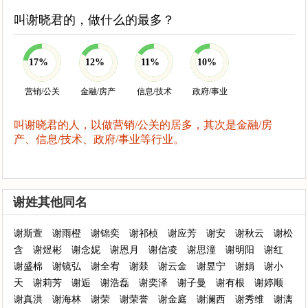
叫谢晓君的，做什么的最多？
17%
12%
11%
10%
营销/公关
金融/房产
信息/技术
政府/事业
叫谢晓君的人，以做营销/公关的居多，其次是金融/房
产、信息/技术、政府/事业等行业。
谢姓其他同名
谢斯萱
谢雨橙
谢锦奕
谢祁桢
谢应芳
谢安
谢秋云
谢松
含
谢煜彬
谢念妮
谢恩月
谢信凌
谢思潼
谢明阳
谢红
谢盛棉
谢镜弘
谢全宥
谢燚
谢云金
谢昱宁
谢娟
谢小
天
谢莉芳
谢逅
谢浩磊
谢奕泽
谢子曼
谢有根
谢婷顺
谢真洪
谢海林
谢荣
谢荣誉
谢金庭
谢澜西
谢秀维
谢漓