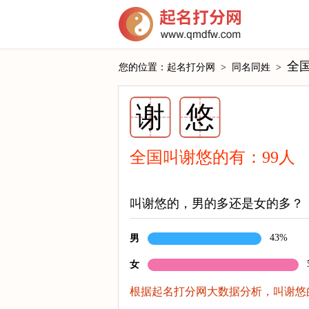
全
您的位置：
起名打分网
>
同名同姓
>
谢
悠
全国叫谢悠的有：
99
人
叫谢悠的，男的多还是女的多？
43%
男
女
根据起名打分网大数据分析，叫谢悠