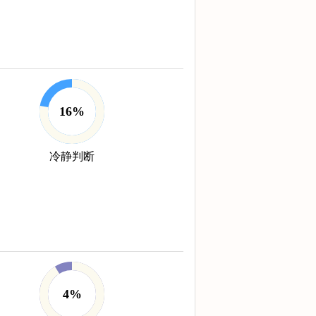
16%
冷静判断
4%