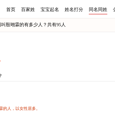
首页
百家姓
宝宝起名
姓名打分
同名同姓
国叫殷翊霖的有多少人？共有95人
人
？
霖的人，以女性居多。