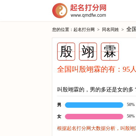
全
您的位置：
起名打分网
>
同名同姓
>
殷
翊
霖
全国叫殷翊霖的有：
95
叫殷翊霖的，男的多还是女的多
50%
男
50%
女
根据起名打分网大数据分析，叫殷翊