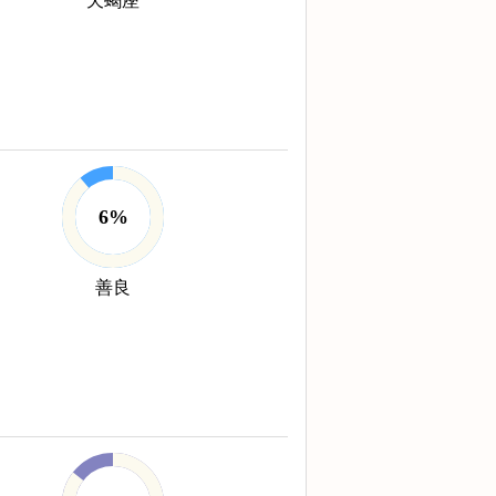
天蝎座
6%
善良