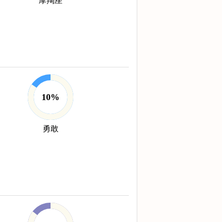
摩羯座
10%
勇敢