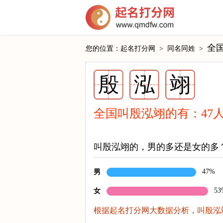
全
您的位置：
起名打分网
>
同名同姓
>
殷
泓
翊
全国叫殷泓翊的有：
47
叫殷泓翊的，男的多还是女的多
47%
男
53
女
根据起名打分网大数据分析，叫殷泓