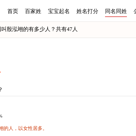
首页
百家姓
宝宝起名
姓名打分
同名同姓
国叫殷泓翊的有多少人？共有47人
人
？
%
翊的人，以女性居多。