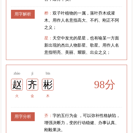
桦：
双子叶植物的一属，落叶乔木或灌
用字解析
木。用作人名意指高大、不朽、刚正不阿
之义；
星：
天空中发光的星星，也有喻某一方面
新出现的杰出人物影星、歌星。用作人名
意指明亮、美丽、耀眼、出众之义；
zhào
jì
bīn
98分
赵
齐
彬
火
金
木
齐：
字的五行为金 ，可以弥补性格缺陷，
用字分析
增强决断力，变的行动稳健、办事认真、
刚毅果决。