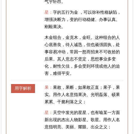
气宇轩昂。
星：
字的五行为金 ，可以弥补性格缺陷，
增强决断力，变的行动稳健、办事认真、
刚毅果决。
木金组合，金克木，金旺。这种组合的人
心底善良，待人诚恳，但也顽强固执，处
事容易冲动，常因一怒而招来不可收拾的
后果。其人意志不坚定，思想事业多变
化，耐性欠佳，多会受到环境或他人的迫
害，难得平安。
果：
果敢，果断，如果敢正直；果子，果
用字解析
实。用作人名意指果决、光明磊落、硕果
累累、干脆利落之义；
星：
天空中发光的星星，也有喻某一方面
新出现的杰出人物影星、歌星。用作人名
意指明亮、美丽、耀眼、出众之义；