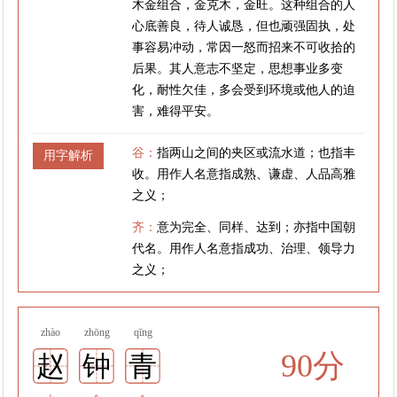
木金组合，金克木，金旺。这种组合的人
心底善良，待人诚恳，但也顽强固执，处
事容易冲动，常因一怒而招来不可收拾的
后果。其人意志不坚定，思想事业多变
化，耐性欠佳，多会受到环境或他人的迫
害，难得平安。
谷：
指两山之间的夹区或流水道；也指丰
用字解析
收。用作人名意指成熟、谦虚、人品高雅
之义；
齐：
意为完全、同样、达到；亦指中国朝
代名。用作人名意指成功、治理、领导力
之义；
zhào
zhōng
qīng
90分
赵
钟
青