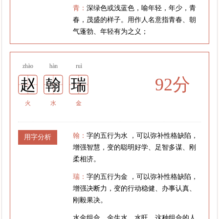
青：
深绿色或浅蓝色，喻年轻，年少，青
春，茂盛的样子。用作人名意指青春、朝
气蓬勃、年轻有为之义；
zhào
hàn
ruì
92分
赵
翰
瑞
火
水
金
翰：
字的五行为水 ，可以弥补性格缺陷，
用字分析
增强智慧，变的聪明好学、足智多谋、刚
柔相济。
瑞：
字的五行为金 ，可以弥补性格缺陷，
增强决断力，变的行动稳健、办事认真、
刚毅果决。
水金组合，金生水，水旺。这种组合的人