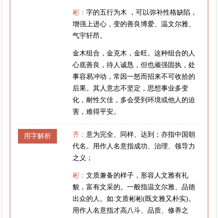
彬：
字的五行为木 ，可以弥补性格缺陷，
增强上进心，变的善良博爱、温文尔雅、
气宇轩昂。
金木组合，金克木，金旺。这种组合的人
心底善良，待人诚恳，但也顽强固执，处
事容易冲动，常因一怒而招来不可收拾的
后果。其人意志不坚定，思想事业多变
化，耐性欠佳，多会受到环境或他人的迫
害，难得平安。
齐：
意为完全、同样、达到；亦指中国朝
用字解析
代名。用作人名意指成功、治理、领导力
之义；
彬：
文质兼备的样子，形容人文雅有礼
貌，富有文采的。一般指温文尔雅、品德
出众的人。如:文质彬彬(既文雅又朴实)。
用作人名意指才高八斗、品质、修养之