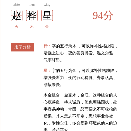
zhào
huà
xīng
94分
赵
桦
星
火
木
金
桦：
字的五行为木 ，可以弥补性格缺陷，
用字分析
增强上进心，变的善良博爱、温文尔雅、
气宇轩昂。
星：
字的五行为金 ，可以弥补性格缺陷，
增强决断力，变的行动稳健、办事认真、
刚毅果决。
木金组合，金克木，金旺。这种组合的人
心底善良，待人诚恳，但也顽强固执，处
事容易冲动，常因一怒而招来不可收拾的
后果。其人意志不坚定，思想事业多变
化，耐性欠佳，多会受到环境或他人的迫
害，难得平安。