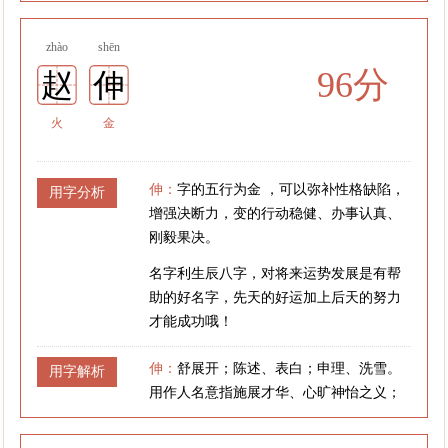
zhào
shēn
96分
赵
伸
火
金
伸：
字的五行为金 ，可以弥补性格缺陷，
用字分析
增强决断力，变的行动稳健、办事认真、
刚毅果决。
名字利生辰八字，对将来运势发展是有帮
助的好名字，先天的好运加上后天的努力
才能成功哦！
伸：
舒展开；陈述、表白；申理、洗雪。
用字解析
用作人名意指施展才华、心旷神怡之义；