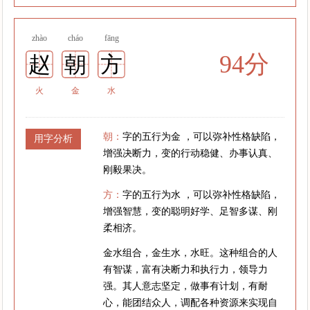
zhào
cháo
fāng
94分
赵
朝
方
火
金
水
朝：
字的五行为金 ，可以弥补性格缺陷，
用字分析
增强决断力，变的行动稳健、办事认真、
刚毅果决。
方：
字的五行为水 ，可以弥补性格缺陷，
增强智慧，变的聪明好学、足智多谋、刚
柔相济。
金水组合，金生水，水旺。这种组合的人
有智谋，富有决断力和执行力，领导力
强。其人意志坚定，做事有计划，有耐
心，能团结众人，调配各种资源来实现自