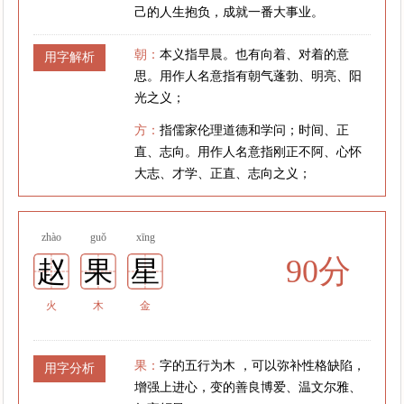
己的人生抱负，成就一番大事业。
朝：
本义指早晨。也有向着、对着的意
用字解析
思。用作人名意指有朝气蓬勃、明亮、阳
光之义；
方：
指儒家伦理道德和学问；时间、正
直、志向。用作人名意指刚正不阿、心怀
大志、才学、正直、志向之义；
zhào
guǒ
xīng
90分
赵
果
星
火
木
金
果：
字的五行为木 ，可以弥补性格缺陷，
用字分析
增强上进心，变的善良博爱、温文尔雅、