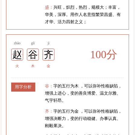
盛：
兴旺，炽烈，热烈，规模大；丰富，
华美，深厚。用作人名意指繁荣昌盛、有
才华、活力四射之义；
zhào
gǔ
jì
100分
赵
谷
齐
火
木
金
谷：
字的五行为木 ，可以弥补性格缺陷，
用字分析
增强上进心，变的善良博爱、温文尔雅、
气宇轩昂。
齐：
字的五行为金 ，可以弥补性格缺陷，
增强决断力，变的行动稳健、办事认真、
刚毅果决。