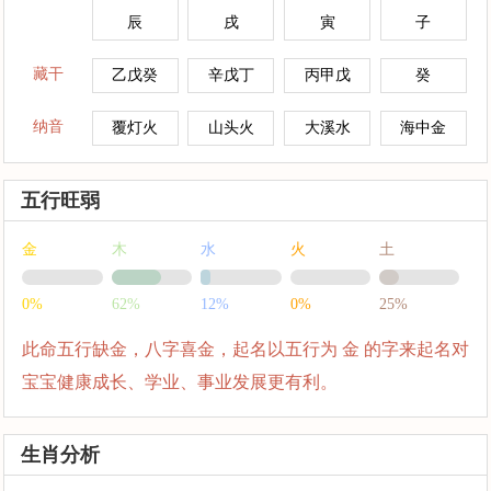
辰
戌
寅
子
藏干
乙戊癸
辛戊丁
丙甲戊
癸
纳音
覆灯火
山头火
大溪水
海中金
五行旺弱
金
木
水
火
土
0%
62%
12%
0%
25%
此命五行缺金，八字喜金，起名以五行为 金 的字来起名对
宝宝健康成长、学业、事业发展更有利。
生肖分析