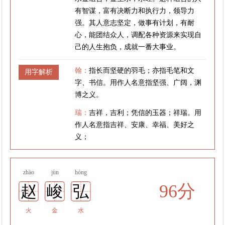
有智谋，富有决断力和执行力，领导力
强。其人意志坚定，做事有计划，有耐
心，能团结众人，调配各种资源来实现自
己的人生抱负，成就一番大事业。
翰：
指长而坚硬的羽毛；亦指毛笔和文
用字解析
字、书信。用作人名意指坚强、广阔，渊
博之义。
瑞：
吉祥，吉利；凭信的玉器；祥瑞。用
作人名意指吉祥、安康、幸福、美好之
义；
zhào
jùn
hóng
96分
赵
峻
弘
火
金
水