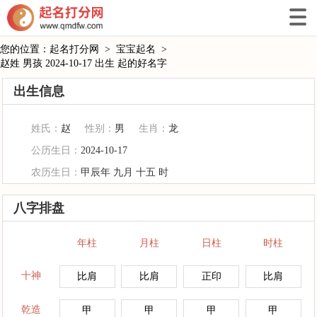
您的位置：
起名打分网
>
宝宝起名
>
赵姓 男孩 2024-10-17 出生 起的好名字
出生信息
姓氏：
赵
性别：
男
生肖：
龙
公历生日：
2024-10-17
农历生日：
甲辰年 九月 十五 时
八字排盘
年柱
月柱
日柱
时柱
十神
比肩
比肩
正印
比肩
乾造
甲
甲
甲
甲