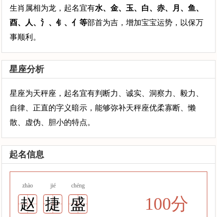
生肖属相为龙，起名宜有
水、金、玉、白、赤、月、鱼、
酉、人、氵、钅、亻等
部首为吉，增加宝宝运势，以保万
事顺利。
星座分析
星座为天秤座，起名宜有判断力、诚实、洞察力、毅力、
自律、正直的字义暗示，能够弥补天秤座优柔寡断、懒
散、虚伪、胆小的特点。
起名信息
zhào
jié
chéng
100分
赵
捷
盛