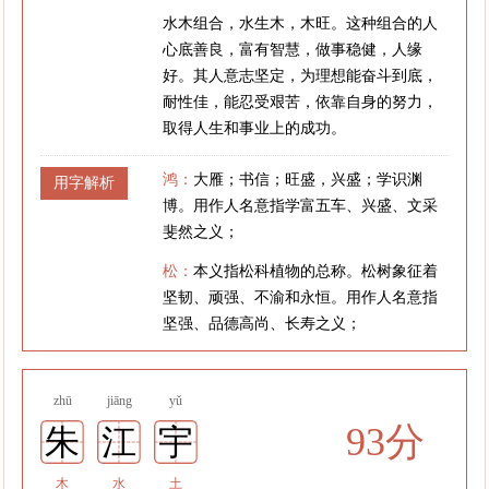
水木组合，水生木，木旺。这种组合的人
心底善良，富有智慧，做事稳健，人缘
好。其人意志坚定，为理想能奋斗到底，
耐性佳，能忍受艰苦，依靠自身的努力，
取得人生和事业上的成功。
鸿：
大雁；书信；旺盛，兴盛；学识渊
用字解析
博。用作人名意指学富五车、兴盛、文采
斐然之义；
松：
本义指松科植物的总称。松树象征着
坚韧、顽强、不渝和永恒。用作人名意指
坚强、品德高尚、长寿之义；
zhū
jiāng
yǔ
93分
朱
江
宇
木
水
土