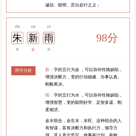
诚信、聪明、言出必行之义；
zhū
xīn
yù
98分
朱
新
雨
木
金
水
新：
字的五行为金 ，可以弥补性格缺陷，
用字分析
增强决断力，变的行动稳健、办事认真、
刚毅果决。
雨：
字的五行为水 ，可以弥补性格缺陷，
增强智慧，变的聪明好学、足智多谋、刚
柔相济。
金水组合，金生水，水旺。这种组合的人
有智谋，富有决断力和执行力，领导力
强。其人意志坚定，做事有计划，有耐