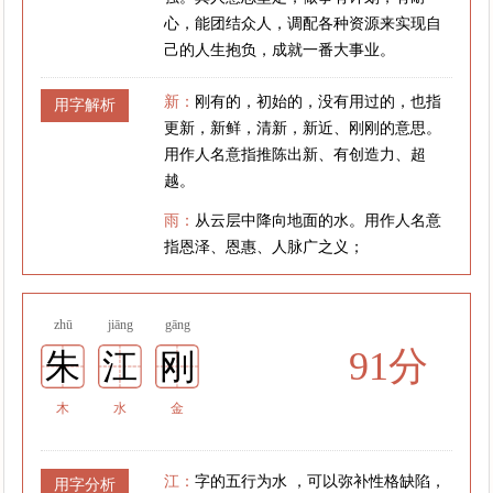
心，能团结众人，调配各种资源来实现自
己的人生抱负，成就一番大事业。
新：
刚有的，初始的，没有用过的，也指
用字解析
更新，新鲜，清新，新近、刚刚的意思。
用作人名意指推陈出新、有创造力、超
越。
雨：
从云层中降向地面的水。用作人名意
指恩泽、恩惠、人脉广之义；
zhū
jiāng
gāng
91分
朱
江
刚
木
水
金
江：
字的五行为水 ，可以弥补性格缺陷，
用字分析