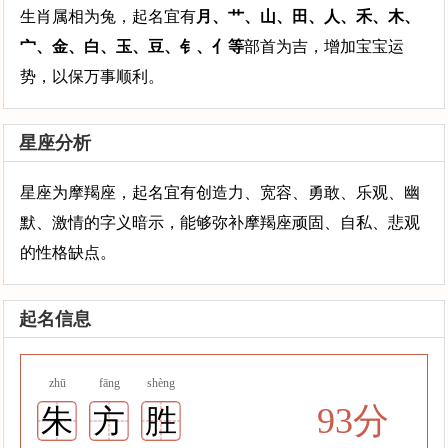
生肖属相为兔，起名宜有
月、艹、山、田、人、禾、木、
宀、金、白、玉、豆、钅、亻等
部首为吉，增加宝宝运
势，以保万事顺利。
星座分析
星座为摩羯座，起名宜有创造力、宽容、勇敢、乐观、幽
默、激情的字义暗示，能够弥补摩羯座顽固、自私、悲观
的性格缺点。
起名信息
zhū
fāng
shèng
93分
朱
方
胜