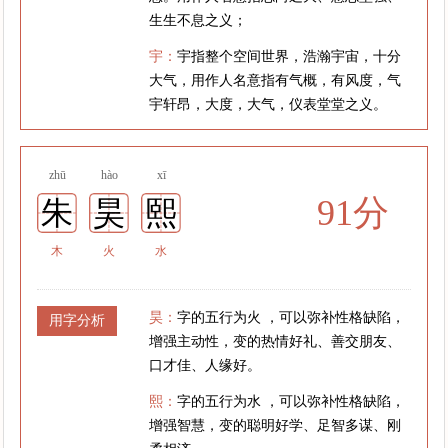
生生不息之义；
宇：
宇指整个空间世界，浩瀚宇宙，十分
大气，用作人名意指有气概，有风度，气
宇轩昂，大度，大气，仪表堂堂之义。
zhū
hào
xī
91分
朱
昊
熙
木
火
水
昊：
字的五行为火 ，可以弥补性格缺陷，
用字分析
增强主动性，变的热情好礼、善交朋友、
口才佳、人缘好。
熙：
字的五行为水 ，可以弥补性格缺陷，
增强智慧，变的聪明好学、足智多谋、刚