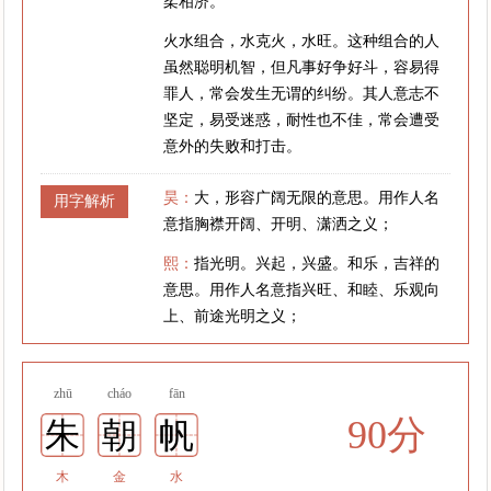
柔相济。
火水组合，水克火，水旺。这种组合的人
虽然聪明机智，但凡事好争好斗，容易得
罪人，常会发生无谓的纠纷。其人意志不
坚定，易受迷惑，耐性也不佳，常会遭受
意外的失败和打击。
昊：
大，形容广阔无限的意思。用作人名
用字解析
意指胸襟开阔、开明、潇洒之义；
熙：
指光明。兴起，兴盛。和乐，吉祥的
意思。用作人名意指兴旺、和睦、乐观向
上、前途光明之义；
zhū
cháo
fān
90分
朱
朝
帆
木
金
水