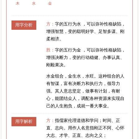
木
水
金
方：
字的五行为水 ，可以弥补性格缺陷，
用字分析
增强智慧，变的聪明好学、足智多谋、刚
柔相济。
胜：
字的五行为金 ，可以弥补性格缺陷，
增强决断力，变的行动稳健、办事认真、
刚毅果决。
水金组合，金生水，水旺。这种组合的人
有智谋，富有决断力和执行力，领导力
强。其人意志坚定，做事有计划，有耐
心，能团结众人，调配各种资源来实现自
己的人生抱负，成就一番大事业。
方：
指儒家伦理道德和学问；时间、正
用字解析
直、志向。用作人名意指刚正不阿、心怀
大志、才学、正直、志向之义；