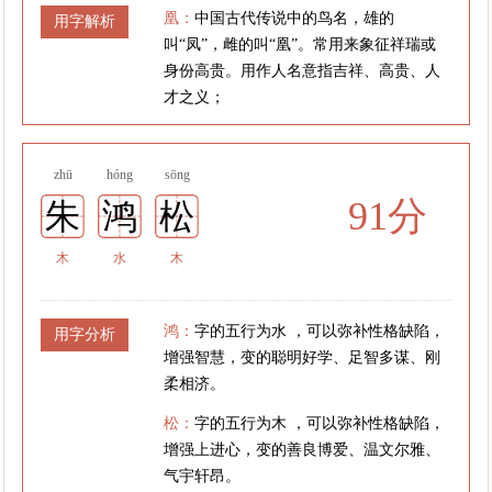
凰：
中国古代传说中的鸟名，雄的
用字解析
叫“凤”，雌的叫“凰”。常用来象征祥瑞或
身份高贵。用作人名意指吉祥、高贵、人
才之义；
zhū
hóng
sōng
91分
朱
鸿
松
木
水
木
鸿：
字的五行为水 ，可以弥补性格缺陷，
用字分析
增强智慧，变的聪明好学、足智多谋、刚
柔相济。
松：
字的五行为木 ，可以弥补性格缺陷，
增强上进心，变的善良博爱、温文尔雅、
气宇轩昂。