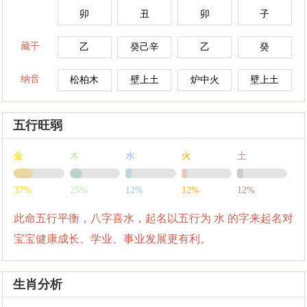
卯
丑
卯
子
藏干
乙
癸己辛
乙
癸
纳音
松柏木
壁上土
炉中火
壁上土
五行旺弱
金
木
水
火
土
37%
25%
12%
12%
12%
此命五行平衡，八字喜水，起名以五行为 水 的字来起名对
宝宝健康成长、学业、事业发展更有利。
生肖分析