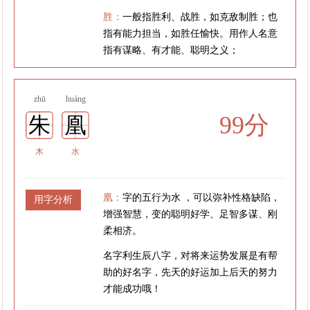
胜：
一般指胜利、战胜，如克敌制胜；也
指有能力担当，如胜任愉快。用作人名意
指有谋略、有才能、聪明之义；
zhū
huáng
99分
朱
凰
木
水
凰：
字的五行为水 ，可以弥补性格缺陷，
用字分析
增强智慧，变的聪明好学、足智多谋、刚
柔相济。
名字利生辰八字，对将来运势发展是有帮
助的好名字，先天的好运加上后天的努力
才能成功哦！