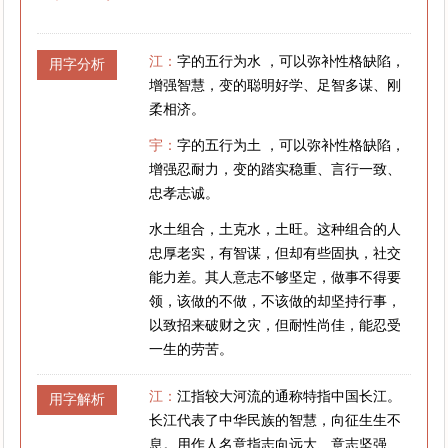
江：
字的五行为水 ，可以弥补性格缺陷，
用字分析
增强智慧，变的聪明好学、足智多谋、刚
柔相济。
宇：
字的五行为土 ，可以弥补性格缺陷，
增强忍耐力，变的踏实稳重、言行一致、
忠孝志诚。
水土组合，土克水，土旺。这种组合的人
忠厚老实，有智谋，但却有些固执，社交
能力差。其人意志不够坚定，做事不得要
领，该做的不做，不该做的却坚持行事，
以致招来破财之灾，但耐性尚佳，能忍受
一生的劳苦。
江：
江指较大河流的通称特指中国长江。
用字解析
长江代表了中华民族的智慧，向征生生不
息。用作人名意指志向远大、意志坚强、