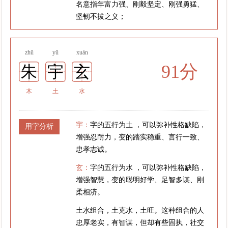
名意指年富力强、刚毅坚定、刚强勇猛、
坚韧不拔之义；
zhū
yǔ
xuán
91分
朱
宇
玄
木
土
水
宇：
字的五行为土 ，可以弥补性格缺陷，
用字分析
增强忍耐力，变的踏实稳重、言行一致、
忠孝志诚。
玄：
字的五行为水 ，可以弥补性格缺陷，
增强智慧，变的聪明好学、足智多谋、刚
柔相济。
土水组合，土克水，土旺。这种组合的人
忠厚老实，有智谋，但却有些固执，社交