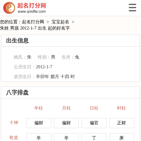
您的位置：
起名打分网
>
宝宝起名
>
朱姓 男孩 2012-1-7 出生 起的好名字
出生信息
姓氏：
朱
性别：
男
生肖：
兔
公历生日：
2012-1-7
农历生日：
辛卯年 腊月 十四 时
八字排盘
年柱
月柱
日柱
时柱
十神
偏财
偏财
偏官
正财
乾造
辛
辛
丁
庚