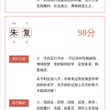
帆：
利用风力使船前进的布篷。用作人名
意指顺利、壮志凌云、勇敢精进之义；
zhū
fù
98分
朱
复
木
水
复：
字的五行为水 ，可以弥补性格缺陷，
用字分析
增强智慧，变的聪明好学、足智多谋、刚
柔相济。
名字利生辰八字，对将来运势发展是有帮
助的好名字，先天的好运加上后天的努力
才能成功哦！
复：
指回去，回答，回报，还原，再等；
用字解析
也指履行，实践，如复言。用作人名意指