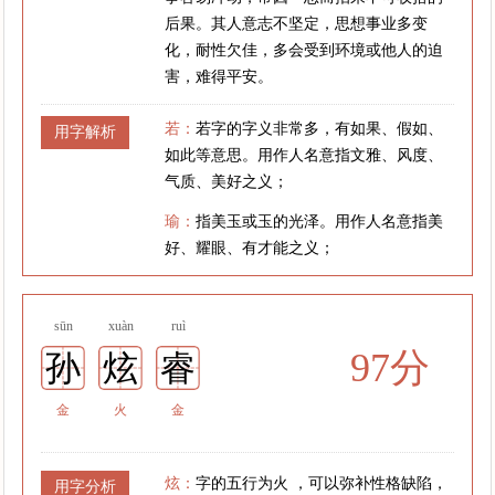
后果。其人意志不坚定，思想事业多变
化，耐性欠佳，多会受到环境或他人的迫
害，难得平安。
若：
若字的字义非常多，有如果、假如、
用字解析
如此等意思。用作人名意指文雅、风度、
气质、美好之义；
瑜：
指美玉或玉的光泽。用作人名意指美
好、耀眼、有才能之义；
sūn
xuàn
ruì
97分
孙
炫
睿
金
火
金
炫：
字的五行为火 ，可以弥补性格缺陷，
用字分析