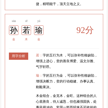
捷，精明能干，顶天立地之义。
sūn
rě
yú
92分
孙
若
瑜
金
木
金
若：
字的五行为木 ，可以弥补性格缺陷，
用字分析
增强上进心，变的善良博爱、温文尔雅、
气宇轩昂。
瑜：
字的五行为金 ，可以弥补性格缺陷，
增强决断力，变的行动稳健、办事认真、
刚毅果决。
木金组合，金克木，金旺。这种组合的人
心底善良，待人诚恳，但也顽强固执，处
事容易冲动，常因一怒而招来不可收拾的