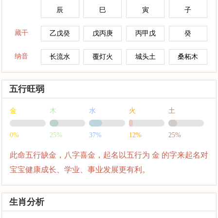
辰
巳
寅
子
藏干
乙戊癸
戊丙庚
丙甲戊
癸
纳音
长流水
覆灯火
城头土
桑柘木
五行旺弱
金
木
水
火
土
0%
25%
37%
12%
25%
此命五行缺金，八字喜金，起名以五行为 金 的字来起名对
宝宝健康成长、学业、事业发展更有利。
生肖分析