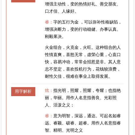
增强主动性，变的热情好礼、善交朋友、
口才佳、人缘好。
睿：
字的五行为金 ，可以弥补性格缺陷，
增强决断力，变的行动稳健、办事认真、
刚毅果决。
火金组合，火克金，火旺。这种组合的人
性情直爽，喜怒无常，虚荣心重，心直口
快，容易冲动，常常会招惹是非。其人意
志不坚定，喜欢投机行为，花钱较浪费，
耐性欠佳，很难在事业上取得发展。
炫：
指光明，照耀，照耀，夸耀；也指艳
用字解析
丽，华丽。用作人名意指善良、光彩照
人、活泼之义；
睿：
意为明智，深远，通达。可起名如睿
远、睿颖、硕睿、超睿。用作人名意指睿
智、精明、光明之义