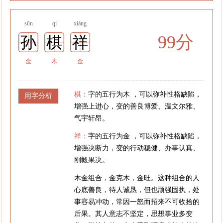
sūn
qí
xiáng
99分
孙
棋
祥
金
木
金
棋：
字的五行为木 ，可以弥补性格缺陷，
用字分析
增强上进心，变的善良博爱、温文尔雅、
气宇轩昂。
祥：
字的五行为金 ，可以弥补性格缺陷，
增强决断力，变的行动稳健、办事认真、
刚毅果决。
木金组合，金克木，金旺。这种组合的人
心底善良，待人诚恳，但也顽强固执，处
事容易冲动，常因一怒而招来不可收拾的
后果。其人意志不坚定，思想事业多变