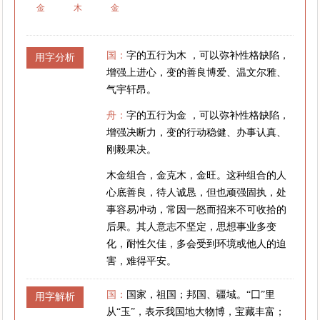
金
木
金
国：
字的五行为木 ，可以弥补性格缺陷，
用字分析
增强上进心，变的善良博爱、温文尔雅、
气宇轩昂。
舟：
字的五行为金 ，可以弥补性格缺陷，
增强决断力，变的行动稳健、办事认真、
刚毅果决。
木金组合，金克木，金旺。这种组合的人
心底善良，待人诚恳，但也顽强固执，处
事容易冲动，常因一怒而招来不可收拾的
后果。其人意志不坚定，思想事业多变
化，耐性欠佳，多会受到环境或他人的迫
害，难得平安。
国：
国家，祖国；邦国、疆域。“囗”里
用字解析
从“玉”，表示我国地大物博，宝藏丰富；