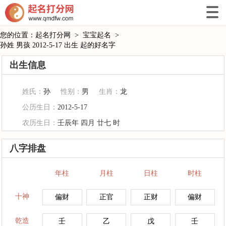
您的位置：
起名打分网
>
宝宝起名
>
孙姓 男孩 2012-5-17 出生 起的好名字
出生信息
姓氏：
孙
性别：
男
生肖：
龙
公历生日：
2012-5-17
农历生日：
壬辰年 四月 廿七 时
八字排盘
年柱
月柱
日柱
时柱
十神
偏财
正官
正财
偏财
乾造
壬
乙
戊
壬