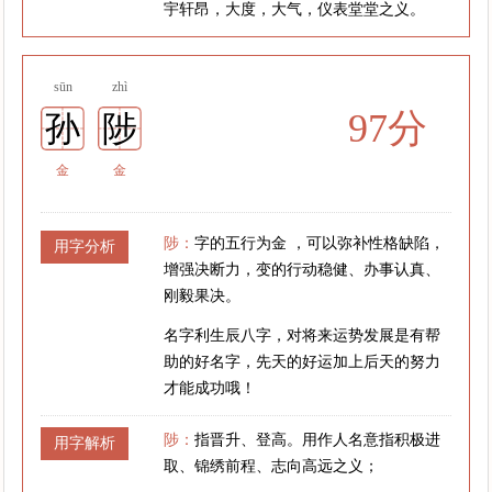
宇轩昂，大度，大气，仪表堂堂之义。
sūn
zhì
97分
孙
陟
金
金
陟：
字的五行为金 ，可以弥补性格缺陷，
用字分析
增强决断力，变的行动稳健、办事认真、
刚毅果决。
名字利生辰八字，对将来运势发展是有帮
助的好名字，先天的好运加上后天的努力
才能成功哦！
陟：
指晋升、登高。用作人名意指积极进
用字解析
取、锦绣前程、志向高远之义；