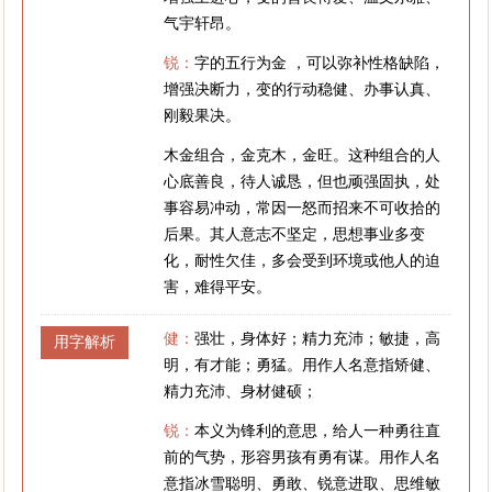
气宇轩昂。
锐：
字的五行为金 ，可以弥补性格缺陷，
增强决断力，变的行动稳健、办事认真、
刚毅果决。
木金组合，金克木，金旺。这种组合的人
心底善良，待人诚恳，但也顽强固执，处
事容易冲动，常因一怒而招来不可收拾的
后果。其人意志不坚定，思想事业多变
化，耐性欠佳，多会受到环境或他人的迫
害，难得平安。
健：
强壮，身体好；精力充沛；敏捷，高
用字解析
明，有才能；勇猛。用作人名意指矫健、
精力充沛、身材健硕；
锐：
本义为锋利的意思，给人一种勇往直
前的气势，形容男孩有勇有谋。用作人名
意指冰雪聪明、勇敢、锐意进取、思维敏