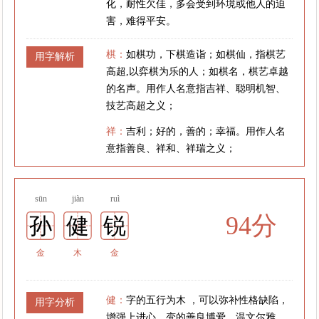
化，耐性欠佳，多会受到环境或他人的迫
害，难得平安。
棋：
如棋功，下棋造诣；如棋仙，指棋艺
用字解析
高超,以弈棋为乐的人；如棋名，棋艺卓越
的名声。用作人名意指吉祥、聪明机智、
技艺高超之义；
祥：
吉利；好的，善的；幸福。用作人名
意指善良、祥和、祥瑞之义；
sūn
jiàn
ruì
94分
孙
健
锐
金
木
金
健：
字的五行为木 ，可以弥补性格缺陷，
用字分析
增强上进心，变的善良博爱、温文尔雅、