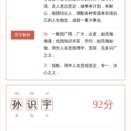
强。其人意志坚定，做事有计划，有耐
心，能团结众人，调配各种资源来实现自
己的人生抱负，成就一番大事业。
瀚：
一般指广阔，广大，众多，如浩瀚，
用字解析
瀚漫；也指知识丰富，学问，如浩瀚如
烟。用作人名意指博学、宽容、见多识广
之义；
舟：
指船。用作人名意指坚定、专一、决
心之义；
sūn
shí
yǔ
92分
孙
识
宇
金
金
土