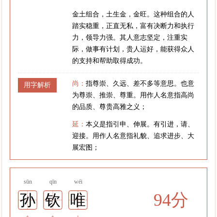
金土组合，土生金，金旺。这种组合的人
踏实稳重，正直无私，富有决断力和执行
力，领导力强。其人意志坚定，注重实
际，做事有计划，贵人运好，能获得众人
的支持和帮助取得成功。
尚：
指尊崇、久远、差不多等意思。也意
用字解析
为尊崇、推崇、尊重。用作人名意指高尚
的品质、尊贵高雅之义；
延：
本义是指引申、伸展。有引进，请、
迎接。用作人名意指礼貌、追求进步、大
展宏图；
sūn
qīn
wéi
94分
孙
钦
唯