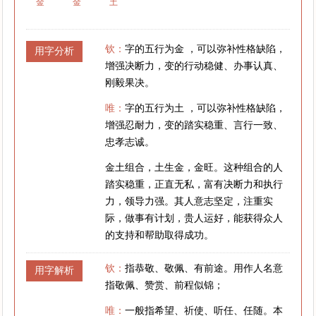
金
金
土
钦：
字的五行为金 ，可以弥补性格缺陷，
用字分析
增强决断力，变的行动稳健、办事认真、
刚毅果决。
唯：
字的五行为土 ，可以弥补性格缺陷，
增强忍耐力，变的踏实稳重、言行一致、
忠孝志诚。
金土组合，土生金，金旺。这种组合的人
踏实稳重，正直无私，富有决断力和执行
力，领导力强。其人意志坚定，注重实
际，做事有计划，贵人运好，能获得众人
的支持和帮助取得成功。
钦：
指恭敬、敬佩、有前途。用作人名意
用字解析
指敬佩、赞赏、前程似锦；
唯：
一般指希望、祈使、听任、任随。本