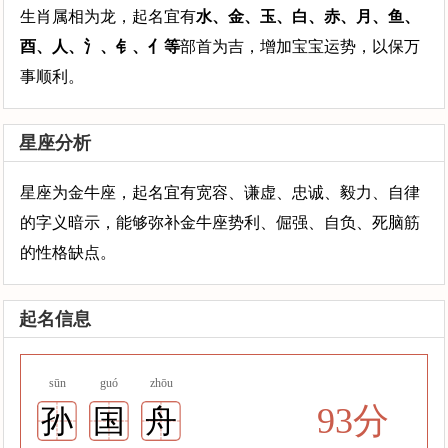
生肖属相为龙，起名宜有
水、金、玉、白、赤、月、鱼、
酉、人、氵、钅、亻等
部首为吉，增加宝宝运势，以保万
事顺利。
星座分析
星座为金牛座，起名宜有宽容、谦虚、忠诚、毅力、自律
的字义暗示，能够弥补金牛座势利、倔强、自负、死脑筋
的性格缺点。
起名信息
sūn
guó
zhōu
93分
孙
国
舟