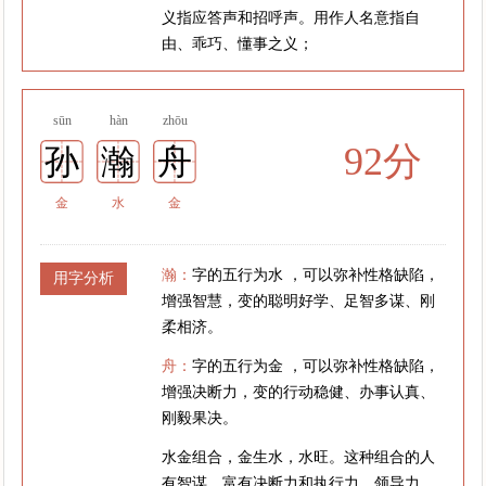
义指应答声和招呼声。用作人名意指自
由、乖巧、懂事之义；
sūn
hàn
zhōu
92分
孙
瀚
舟
金
水
金
瀚：
字的五行为水 ，可以弥补性格缺陷，
用字分析
增强智慧，变的聪明好学、足智多谋、刚
柔相济。
舟：
字的五行为金 ，可以弥补性格缺陷，
增强决断力，变的行动稳健、办事认真、
刚毅果决。
水金组合，金生水，水旺。这种组合的人
有智谋，富有决断力和执行力，领导力