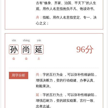
古有“修身、齐家、治国、平天下”的人生
观。用作人名意指抱负不凡、饱读诗书。
舟：
指船。用作人名意指坚定、专一、决
心之义；
sūn
shàng
yán
96分
孙
尚
延
金
金
土
尚：
字的五行为金 ，可以弥补性格缺陷，
用字分析
增强决断力，变的行动稳健、办事认真、
刚毅果决。
延：
字的五行为土 ，可以弥补性格缺陷，
增强忍耐力，变的踏实稳重、言行一致、
忠孝志诚。