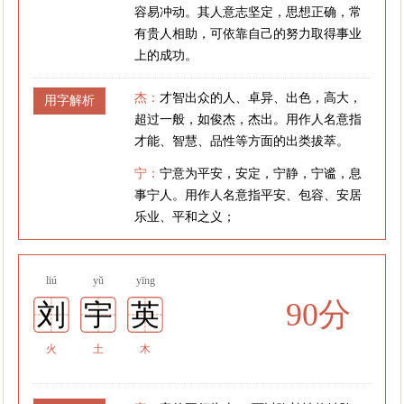
容易冲动。其人意志坚定，思想正确，常
有贵人相助，可依靠自己的努力取得事业
上的成功。
杰：
才智出众的人、卓异、出色，高大，
用字解析
超过一般，如俊杰，杰出。用作人名意指
才能、智慧、品性等方面的出类拔萃。
宁：
宁意为平安，安定，宁静，宁谧，息
事宁人。用作人名意指平安、包容、安居
乐业、平和之义；
liú
yǔ
yīng
90分
刘
宇
英
火
土
木