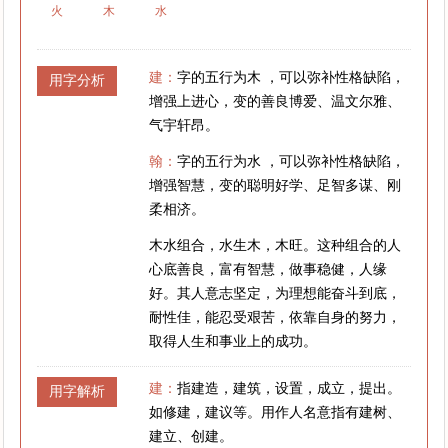
火
木
水
建：
字的五行为木 ，可以弥补性格缺陷，
用字分析
增强上进心，变的善良博爱、温文尔雅、
气宇轩昂。
翰：
字的五行为水 ，可以弥补性格缺陷，
增强智慧，变的聪明好学、足智多谋、刚
柔相济。
木水组合，水生木，木旺。这种组合的人
心底善良，富有智慧，做事稳健，人缘
好。其人意志坚定，为理想能奋斗到底，
耐性佳，能忍受艰苦，依靠自身的努力，
取得人生和事业上的成功。
建：
指建造，建筑，设置，成立，提出。
用字解析
如修建，建议等。用作人名意指有建树、
建立、创建。