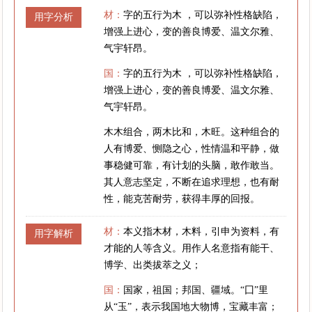
材：
字的五行为木 ，可以弥补性格缺陷，
用字分析
增强上进心，变的善良博爱、温文尔雅、
气宇轩昂。
国：
字的五行为木 ，可以弥补性格缺陷，
增强上进心，变的善良博爱、温文尔雅、
气宇轩昂。
木木组合，两木比和，木旺。这种组合的
人有博爱、恻隐之心，性情温和平静，做
事稳健可靠，有计划的头脑，敢作敢当。
其人意志坚定，不断在追求理想，也有耐
性，能克苦耐劳，获得丰厚的回报。
材：
本义指木材，木料，引申为资料，有
用字解析
才能的人等含义。用作人名意指有能干、
博学、出类拔萃之义；
国：
国家，祖国；邦国、疆域。“囗”里
从“玉”，表示我国地大物博，宝藏丰富；