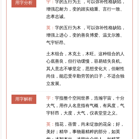
宇：
字的五行为土 ，可以弥补性格缺陷，
用字分析
增强忍耐力，变的踏实稳重、言行一致、
忠孝志诚。
英：
字的五行为木 ，可以弥补性格缺陷，
增强上进心，变的善良博爱、温文尔雅、
气宇轩昂。
土木组合，木克土，木旺。这种组合的人
心底善良，但行动缓慢，容易错失良机。
其人意志不够坚定，思想变化大，但耐性
尚佳，能忍受辛勤劳苦的日子，不适合独
立发展。
宇：
宇指整个空间世界，浩瀚宇宙，十分
用字解析
大气，用作人名意指有气概，有风度，气
宇轩昂，大度，大气，仪表堂堂之义。
英：
指花，蓓蕾，尚未绽放的花朵；好，
美好；精华，事物最精粹的部分，如英