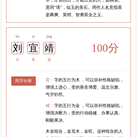
华；才智杰出，才能出众的人，如精英。
英同“瑛”，似玉的美石。用作人名意指英
姿飒爽、英明、智勇双全之义。
liú
yí
jìng
100分
刘
宜
靖
火
木
金
宜：
字的五行为木 ，可以弥补性格缺陷，
用字分析
增强上进心，变的善良博爱、温文尔雅、
气宇轩昂。
靖：
字的五行为金 ，可以弥补性格缺陷，
增强决断力，变的行动稳健、办事认真、
刚毅果决。
木金组合，金克木，金旺。这种组合的人