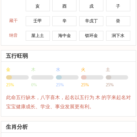
亥
酉
戌
子
藏干
壬甲
辛
辛戊丁
癸
纳音
屋上土
海中金
钗环金
涧下水
五行旺弱
金
木
水
火
土
25%
0%
25%
25%
25%
此命五行缺木，八字喜木，起名以五行为 木 的字来起名对
宝宝健康成长、学业、事业发展更有利。
生肖分析