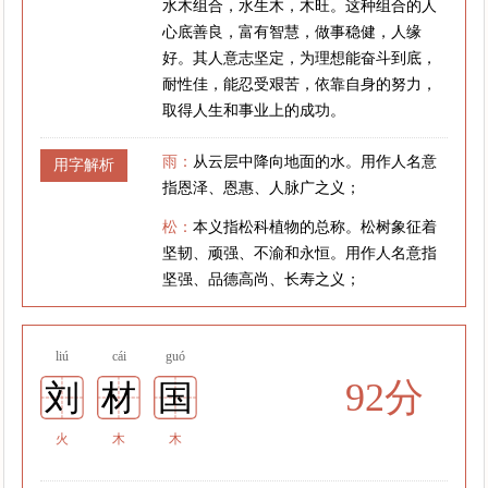
水木组合，水生木，木旺。这种组合的人
心底善良，富有智慧，做事稳健，人缘
好。其人意志坚定，为理想能奋斗到底，
耐性佳，能忍受艰苦，依靠自身的努力，
取得人生和事业上的成功。
雨：
从云层中降向地面的水。用作人名意
用字解析
指恩泽、恩惠、人脉广之义；
松：
本义指松科植物的总称。松树象征着
坚韧、顽强、不渝和永恒。用作人名意指
坚强、品德高尚、长寿之义；
liú
cái
guó
92分
刘
材
国
火
木
木