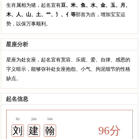
生肖属相为猪，起名宜有
豆、米、鱼、水、金、玉、月、
木、人、山、土、艹、氵、亻等
部首为吉，增加宝宝运
势，以保万事顺利。
星座分析
星座为处女座，起名宜有宽容、乐观、爱、自律、感恩的
字义暗示，能够弥补处女座抱怨、小气、拘泥细节的性格
缺点。
起名信息
liú
jiàn
hàn
96分
刘
建
翰