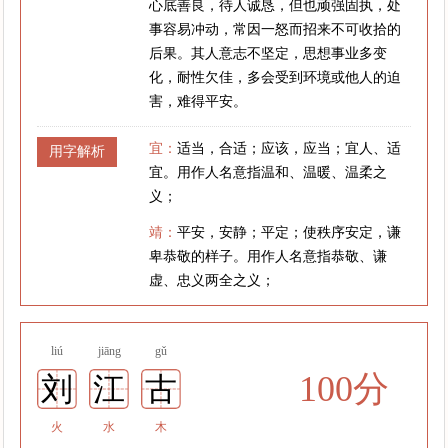
心底善良，待人诚恳，但也顽强固执，处
事容易冲动，常因一怒而招来不可收拾的
后果。其人意志不坚定，思想事业多变
化，耐性欠佳，多会受到环境或他人的迫
害，难得平安。
宜：
适当，合适；应该，应当；宜人、适
用字解析
宜。用作人名意指温和、温暖、温柔之
义；
靖：
平安，安静；平定；使秩序安定，谦
卑恭敬的样子。用作人名意指恭敬、谦
虚、忠义两全之义；
liú
jiāng
gǔ
100分
刘
江
古
火
水
木