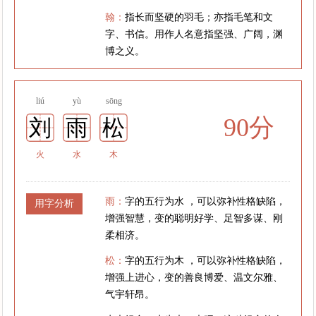
翰：
指长而坚硬的羽毛；亦指毛笔和文
字、书信。用作人名意指坚强、广阔，渊
博之义。
liú
yù
sōng
90分
刘
雨
松
火
水
木
雨：
字的五行为水 ，可以弥补性格缺陷，
用字分析
增强智慧，变的聪明好学、足智多谋、刚
柔相济。
松：
字的五行为木 ，可以弥补性格缺陷，
增强上进心，变的善良博爱、温文尔雅、
气宇轩昂。