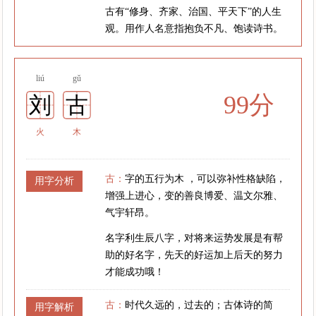
古有“修身、齐家、治国、平天下”的人生
观。用作人名意指抱负不凡、饱读诗书。
liú
gǔ
99分
刘
古
火
木
古：
字的五行为木 ，可以弥补性格缺陷，
用字分析
增强上进心，变的善良博爱、温文尔雅、
气宇轩昂。
名字利生辰八字，对将来运势发展是有帮
助的好名字，先天的好运加上后天的努力
才能成功哦！
古：
时代久远的，过去的；古体诗的简
用字解析