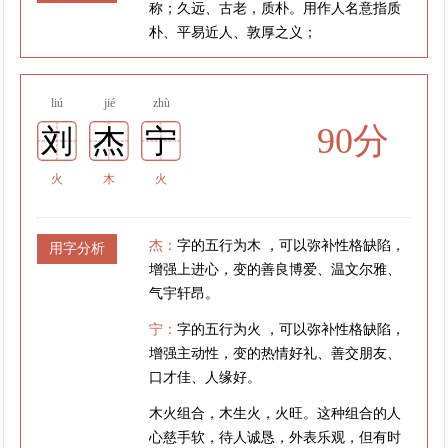
称；久远、古老，质朴。用作人名意指质
朴、平易近人、敦厚之义；
liú
jié
zhù
90分
刘
杰
宁
火
木
火
杰：
字的五行为木 ，可以弥补性格缺陷，
用字分析
增强上进心，变的善良博爱、温文尔雅、
气宇轩昂。
宁：
字的五行为火 ，可以弥补性格缺陷，
增强主动性，变的热情好礼、善交朋友、
口才佳、人缘好。
木火组合，木生火，火旺。这种组合的人
心慈手软，待人诚恳，外表乐观，但有时