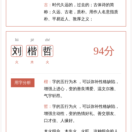
古：
时代久远的，过去的；古体诗的简
称；久远、古老，质朴。用作人名意指质
朴、平易近人、敦厚之义；
liú
jiē
zhé
94分
刘
楷
哲
火
木
火
楷：
字的五行为木 ，可以弥补性格缺陷，
用字分析
增强上进心，变的善良博爱、温文尔雅、
气宇轩昂。
哲：
字的五行为火 ，可以弥补性格缺陷，
增强主动性，变的热情好礼、善交朋友、
口才佳、人缘好。
木火组合，木生火，火旺。这种组合的人