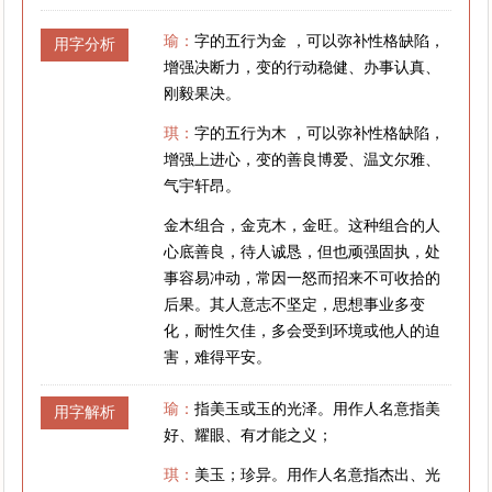
瑜：
字的五行为金 ，可以弥补性格缺陷，
用字分析
增强决断力，变的行动稳健、办事认真、
刚毅果决。
琪：
字的五行为木 ，可以弥补性格缺陷，
增强上进心，变的善良博爱、温文尔雅、
气宇轩昂。
金木组合，金克木，金旺。这种组合的人
心底善良，待人诚恳，但也顽强固执，处
事容易冲动，常因一怒而招来不可收拾的
后果。其人意志不坚定，思想事业多变
化，耐性欠佳，多会受到环境或他人的迫
害，难得平安。
瑜：
指美玉或玉的光泽。用作人名意指美
用字解析
好、耀眼、有才能之义；
琪：
美玉；珍异。用作人名意指杰出、光