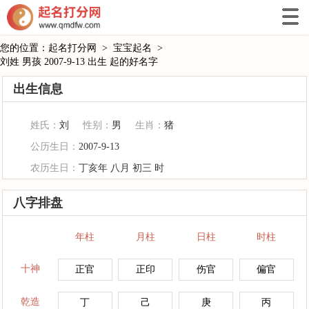
您的位置：
起名打分网
>
宝宝起名
>
刘姓 男孩 2007-9-13 出生 起的好名字
出生信息
姓氏：
刘
性别：
男
生肖：
猪
公历生日：
2007-9-13
农历生日：
丁亥年 八月 初三 时
八字排盘
年柱
月柱
日柱
时柱
十神
正官
正印
伤官
偏官
乾造
丁
己
庚
丙