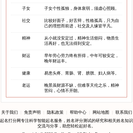
子女
子女个性孤独，身体衰弱，须虚心照顾。
社交
比较好面子，好舌辩，性格孤高，只为自
己的理想而前进，社交及人缘皆平凡。
精神
从小就没安定过，精神生活烦闷，物质生
活再好，也无法得到安定。
财运
早年劳心劳力终有所得，中年可较安定，
晚年财运丰。
健康
易患头疼、胃肠、肾、膀胱、妇人病等。
老运
晚景虽财源不缺，但难享天伦之乐，精神
苦闷，心情不开朗。
关于我们
|
免责声明
|
隐私政策
|
帮助中心
|
网站地图
|
联系我们
起名打分网专注科学智能起名服务，姓名评分测试的研究和相关姓名知识
交流与分享，助您轻松起好名。