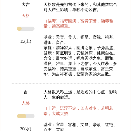
大吉
天格数是先祖留传下来的，和其他数结合
对人产生影响，单独不论凶吉。
天格
（福寿）福寿圆满，富贵荣誉，涵养雅
量，德高望重。
基业：天官、贵人、福星、官禄、祖基、
15(土)
进田、畜产。
家庭：清净家风，圆满之象，子孙昌盛。
健康：海底明珠，安稳馀庆，健康自在。
含义：最大好运，福寿圆满之象。顺和、
温良、雅量。集上下之信，令人敬慕，多
受福泽，德高望重，自成家业，富贵荣
华。为吉祥有德，繁荣兴家的大吉数。
吉
人格数又称主运，是姓名的中心点，影响
人一生的命运。
人格
（非运）沉浮不定，凶吉难变，若明若
暗，大成大败。
基业：官星、将相、文昌、豪放、红艳、
30(水)
血支、灾厄。