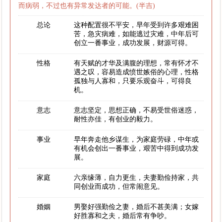
而病弱，不过也有异常发达者的可能。(半吉)
总论
这种配置很不平安，早年受到许多艰难困
苦，急灾病难，如能逃过灾难，中年后可
创立一番事业，成功发展，财源可得。
性格
有天赋的才华及满腹的理想，常有怀才不
遇之叹，容易造成愤世嫉俗的心理，性格
孤独与人寡和，只要乐观奋斗，可得良
机。
意志
意志坚定，思想正确，不易受世俗迷惑，
耐性亦佳，有创业的毅力。
事业
早年奔走他乡谋生，为家庭劳碌，中年或
有机会创出一番事业，艰苦中得到成功发
展。
家庭
六亲缘薄，自力更生，夫妻勤俭持家，共
同创业而成功，但常闹意见。
婚姻
男娶好强勤俭之妻，婚后不甚美满；女嫁
好胜寡和之夫，婚后常有争吵。