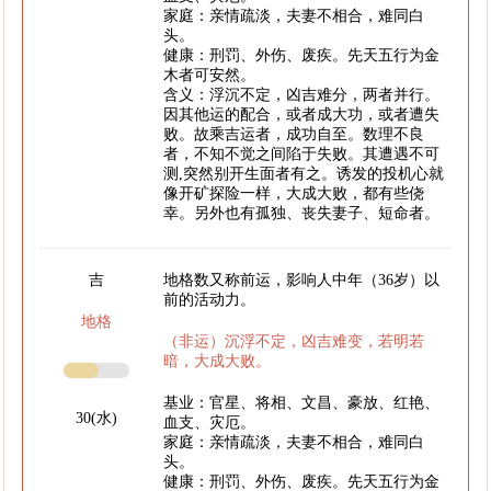
家庭：亲情疏淡，夫妻不相合，难同白
头。
健康：刑罚、外伤、废疾。先天五行为金
木者可安然。
含义：浮沉不定，凶吉难分，两者并行。
因其他运的配合，或者成大功，或者遭失
败。故乘吉运者，成功自至。数理不良
者，不知不觉之间陷于失败。其遭遇不可
测,突然别开生面者有之。诱发的投机心就
像开矿探险一样，大成大败，都有些侥
幸。另外也有孤独、丧失妻子、短命者。
吉
地格数又称前运，影响人中年（36岁）以
前的活动力。
地格
（非运）沉浮不定，凶吉难变，若明若
暗，大成大败。
基业：官星、将相、文昌、豪放、红艳、
30(水)
血支、灾厄。
家庭：亲情疏淡，夫妻不相合，难同白
头。
健康：刑罚、外伤、废疾。先天五行为金