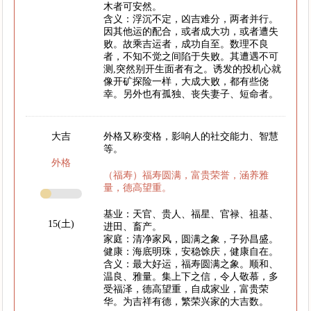
木者可安然。
含义：浮沉不定，凶吉难分，两者并行。
因其他运的配合，或者成大功，或者遭失
败。故乘吉运者，成功自至。数理不良
者，不知不觉之间陷于失败。其遭遇不可
测,突然别开生面者有之。诱发的投机心就
像开矿探险一样，大成大败，都有些侥
幸。另外也有孤独、丧失妻子、短命者。
大吉
外格又称变格，影响人的社交能力、智慧
等。
外格
（福寿）福寿圆满，富贵荣誉，涵养雅
量，德高望重。
基业：天官、贵人、福星、官禄、祖基、
15(土)
进田、畜产。
家庭：清净家风，圆满之象，子孙昌盛。
健康：海底明珠，安稳馀庆，健康自在。
含义：最大好运，福寿圆满之象。顺和、
温良、雅量。集上下之信，令人敬慕，多
受福泽，德高望重，自成家业，富贵荣
华。为吉祥有德，繁荣兴家的大吉数。