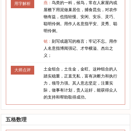
燕：
鸟类的一科，候鸟，常在人家屋内或
用字解析
屋檐下用泥做巢居住，捕食昆虫，对农作
物有益，也指轻慢、安闲、安乐、灵巧、
聪明伶俐。用作人名意指平安、灵秀、聪
明伶俐。
铭：
刻写或题写的格言；牢记不忘。用作
人名意指博闻强记、才华横溢、杰出之
义；
土金组合，土生金，金旺。这种组合的人
大师点评
踏实稳重，正直无私，富有决断力和执行
力，领导力强。其人意志坚定，注重实
际，做事有计划，贵人运好，能获得众人
的支持和帮助取得成功。
五格数理