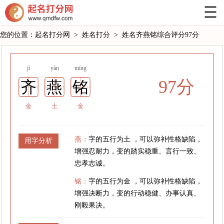
您的位置：
起名打分网
>
姓名打分
>
姓名齐燕铭综合评分97分
jì
yàn
míng
97分
齐
燕
铭
金
土
金
燕：
字的五行为土 ，可以弥补性格缺陷，
用字分析
增强忍耐力，变的踏实稳重、言行一致、
忠孝志诚。
铭：
字的五行为金 ，可以弥补性格缺陷，
增强决断力，变的行动稳健、办事认真、
刚毅果决。