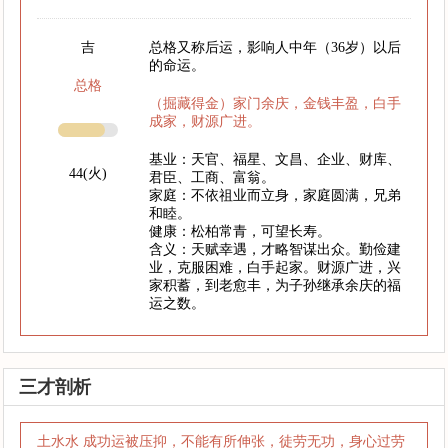
吉
总格又称后运，影响人中年（36岁）以后
的命运。
总格
（掘藏得金）家门余庆，金钱丰盈，白手
成家，财源广进。
基业：天官、福星、文昌、企业、财库、
44(火)
君臣、工商、富翁。
家庭：不依祖业而立身，家庭圆满，兄弟
和睦。
健康：松柏常青，可望长寿。
含义：天赋幸遇，才略智谋出众。勤俭建
业，克服困难，白手起家。财源广进，兴
家积蓄，到老愈丰，为子孙继承余庆的福
运之数。
三才剖析
土水水 成功运被压抑，不能有所伸张，徒劳无功，身心过劳