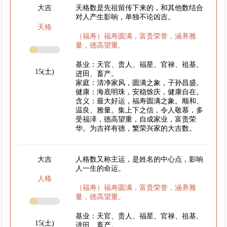
大吉
天格数是先祖留传下来的，和其他数结合
对人产生影响，单独不论凶吉。
天格
（福寿）福寿圆满，富贵荣誉，涵养雅
量，德高望重。
基业：天官、贵人、福星、官禄、祖基、
15(土)
进田、畜产。
家庭：清净家风，圆满之象，子孙昌盛。
健康：海底明珠，安稳馀庆，健康自在。
含义：最大好运，福寿圆满之象。顺和、
温良、雅量。集上下之信，令人敬慕，多
受福泽，德高望重，自成家业，富贵荣
华。为吉祥有德，繁荣兴家的大吉数。
大吉
人格数又称主运，是姓名的中心点，影响
人一生的命运。
人格
（福寿）福寿圆满，富贵荣誉，涵养雅
量，德高望重。
基业：天官、贵人、福星、官禄、祖基、
15(土)
进田、畜产。