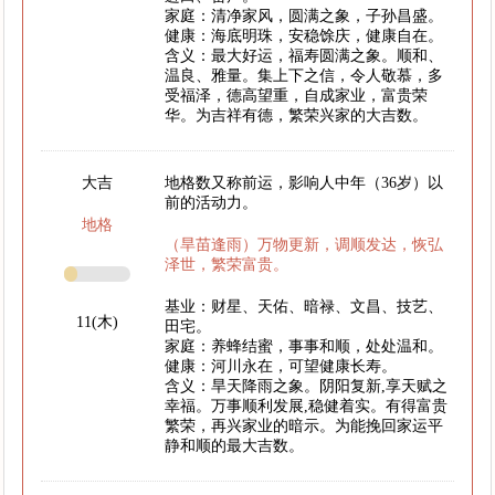
家庭：清净家风，圆满之象，子孙昌盛。
健康：海底明珠，安稳馀庆，健康自在。
含义：最大好运，福寿圆满之象。顺和、
温良、雅量。集上下之信，令人敬慕，多
受福泽，德高望重，自成家业，富贵荣
华。为吉祥有德，繁荣兴家的大吉数。
大吉
地格数又称前运，影响人中年（36岁）以
前的活动力。
地格
（旱苗逢雨）万物更新，调顺发达，恢弘
泽世，繁荣富贵。
基业：财星、天佑、暗禄、文昌、技艺、
11(木)
田宅。
家庭：养蜂结蜜，事事和顺，处处温和。
健康：河川永在，可望健康长寿。
含义：旱天降雨之象。阴阳复新,享天赋之
幸福。万事顺利发展,稳健着实。有得富贵
繁荣，再兴家业的暗示。为能挽回家运平
静和顺的最大吉数。