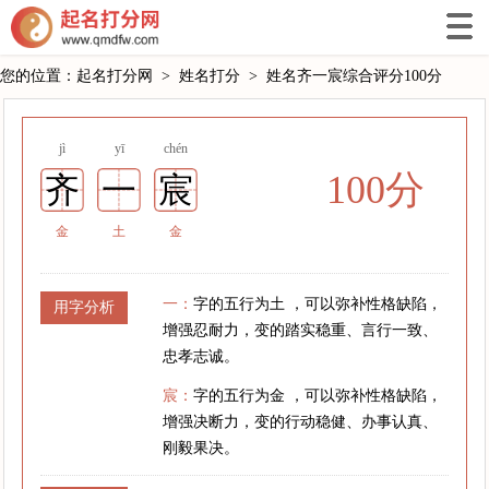
您的位置：
起名打分网
>
姓名打分
>
姓名齐一宸综合评分100分
jì
yī
chén
100分
齐
一
宸
金
土
金
一：
字的五行为土 ，可以弥补性格缺陷，
用字分析
增强忍耐力，变的踏实稳重、言行一致、
忠孝志诚。
宸：
字的五行为金 ，可以弥补性格缺陷，
增强决断力，变的行动稳健、办事认真、
刚毅果决。