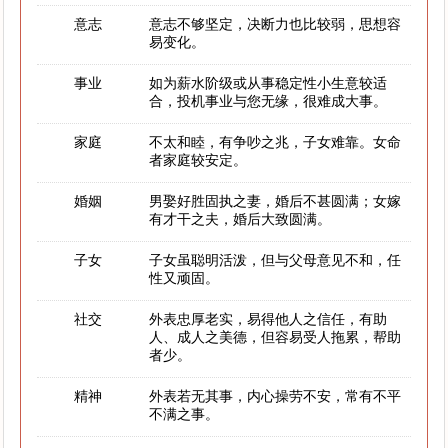
意志
意志不够坚定，决断力也比较弱，思想容
易变化。
事业
如为薪水阶级或从事稳定性小生意较适
合，投机事业与您无缘，很难成大事。
家庭
不太和睦，有争吵之兆，子女难靠。女命
者家庭较安定。
婚姻
男娶好胜固执之妻，婚后不甚圆满；女嫁
有才干之夫，婚后大致圆满。
子女
子女虽聪明活泼，但与父母意见不和，任
性又顽固。
社交
外表忠厚老实，易得他人之信任，有助
人、成人之美德，但容易受人拖累，帮助
者少。
精神
外表若无其事，内心操劳不安，常有不平
不满之事。