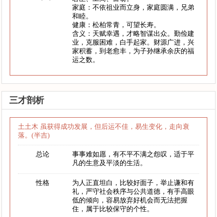
家庭：不依祖业而立身，家庭圆满，兄弟
和睦。
健康：松柏常青，可望长寿。
含义：天赋幸遇，才略智谋出众。勤俭建
业，克服困难，白手起家。财源广进，兴
家积蓄，到老愈丰，为子孙继承余庆的福
运之数。
三才剖析
土土木 虽获得成功发展，但后运不佳，易生变化，走向衰
落。(半吉)
总论
事事难如愿，有不平不满之怨叹，适于平
凡的生意及平淡的生活。
性格
为人正直坦白，比较好面子，举止谦和有
礼，严守社会秩序与公共道德，有手高眼
低的倾向，容易放弃好机会而无法把握
住，属于比较保守的个性。