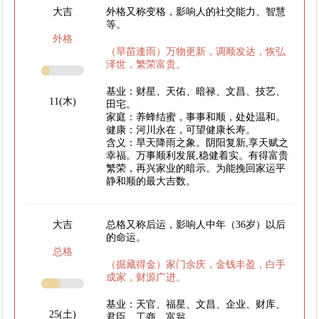
大吉
外格又称变格，影响人的社交能力、智慧
等。
外格
（旱苗逢雨）万物更新，调顺发达，恢弘
泽世，繁荣富贵。
基业：财星、天佑、暗禄、文昌、技艺、
11(木)
田宅。
家庭：养蜂结蜜，事事和顺，处处温和。
健康：河川永在，可望健康长寿。
含义：旱天降雨之象。阴阳复新,享天赋之
幸福。万事顺利发展,稳健着实。有得富贵
繁荣，再兴家业的暗示。为能挽回家运平
静和顺的最大吉数。
大吉
总格又称后运，影响人中年（36岁）以后
的命运。
总格
（掘藏得金）家门余庆，金钱丰盈，白手
成家，财源广进。
基业：天官、福星、文昌、企业、财库、
25(土)
君臣、工商、富翁。