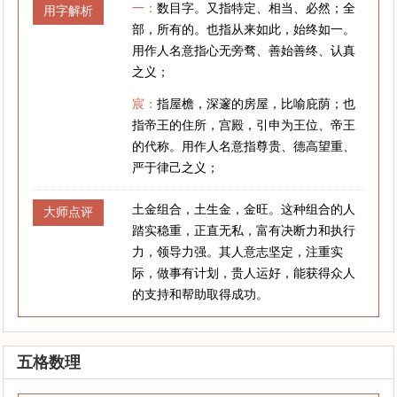
一：
数目字。又指特定、相当、必然；全
用字解析
部，所有的。也指从来如此，始终如一。
用作人名意指心无旁骛、善始善终、认真
之义；
宸：
指屋檐，深邃的房屋，比喻庇荫；也
指帝王的住所，宫殿，引申为王位、帝王
的代称。用作人名意指尊贵、德高望重、
严于律己之义；
土金组合，土生金，金旺。这种组合的人
大师点评
踏实稳重，正直无私，富有决断力和执行
力，领导力强。其人意志坚定，注重实
际，做事有计划，贵人运好，能获得众人
的支持和帮助取得成功。
五格数理