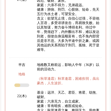
凶厄、破财、废疾。
家庭：六亲不得力，兄弟疏远。
健康：肺病、刑罚、心脏病、短命，先天
五行为水土者，可望安全。
含义：欲望无止境，自信心过强，不容他
人言语，多受诽谤攻击，而易致失败。始
以其智谋，努力奋斗博得名利。待过中
年，势渐趋下，内外酿出不和，难以发达
到老，假使自身温顺富有，也不免内部背
后是非不息。大多为半途中折之象。或因
其他运的关系而陷于刑罚、孤独、死于逆
难等。
半吉
地格数又称前运，影响人中年（36岁）以
前的活动力。
地格
（秋草逢霜）秋草逢霜，困难疾弱，虽出
豪杰，人生波折。
基业：远洋、天乙、君臣、将星、劫煞、
22(木)
破财。
家庭：六亲无力，自立成家。
健康：常有暗疾，难医或短命。
含义：秋草逢霜之象，脆弱无力。骨肉离