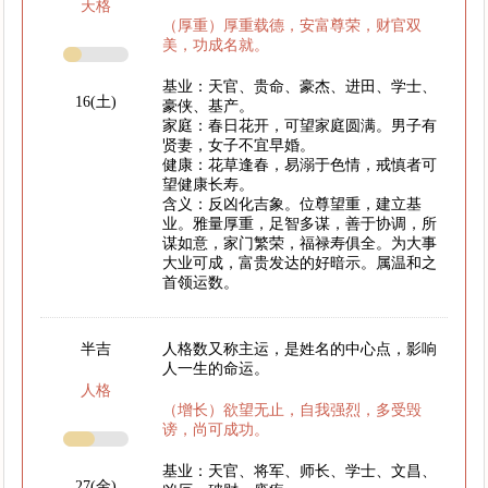
天格
（厚重）厚重载德，安富尊荣，财官双
美，功成名就。
基业：天官、贵命、豪杰、进田、学士、
16(土)
豪侠、基产。
家庭：春日花开，可望家庭圆满。男子有
贤妻，女子不宜早婚。
健康：花草逢春，易溺于色情，戒慎者可
望健康长寿。
含义：反凶化吉象。位尊望重，建立基
业。雅量厚重，足智多谋，善于协调，所
谋如意，家门繁荣，福禄寿俱全。为大事
大业可成，富贵发达的好暗示。属温和之
首领运数。
半吉
人格数又称主运，是姓名的中心点，影响
人一生的命运。
人格
（增长）欲望无止，自我强烈，多受毁
谤，尚可成功。
基业：天官、将军、师长、学士、文昌、
27(金)