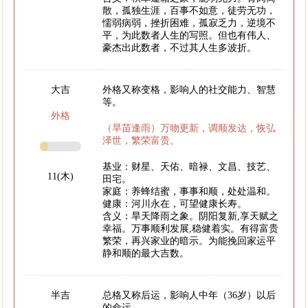
散，孤独生涯，百事不如意，徒劳无功，
懦弱病弱，挫折困难，孤寂乏力，逆境不
平，为此数者人生的写照。但也有伟人、
豪杰出此数者，不过其人生多波折。
大吉
外格又称变格，影响人的社交能力、智慧
等。
外格
（旱苗逢雨）万物更新，调顺发达，恢弘
泽世，繁荣富贵。
基业：财星、天佑、暗禄、文昌、技艺、
11(木)
田宅。
家庭：养蜂结蜜，事事和顺，处处温和。
健康：河川永在，可望健康长寿。
含义：旱天降雨之象。阴阳复新,享天赋之
幸福。万事顺利发展,稳健着实。有得富贵
繁荣，再兴家业的暗示。为能挽回家运平
静和顺的最大吉数。
半吉
总格又称后运，影响人中年（36岁）以后
的命运。