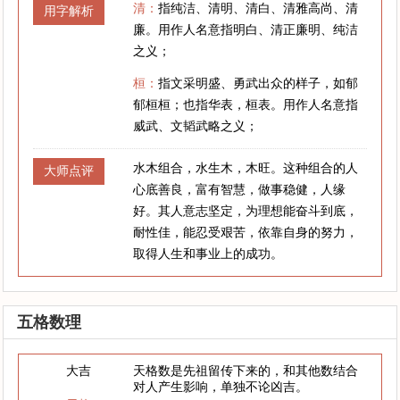
清：
指纯洁、清明、清白、清雅高尚、清
用字解析
廉。用作人名意指明白、清正廉明、纯洁
之义；
桓：
指文采明盛、勇武出众的样子，如郁
郁桓桓；也指华表，桓表。用作人名意指
威武、文韬武略之义；
水木组合，水生木，木旺。这种组合的人
大师点评
心底善良，富有智慧，做事稳健，人缘
好。其人意志坚定，为理想能奋斗到底，
耐性佳，能忍受艰苦，依靠自身的努力，
取得人生和事业上的成功。
五格数理
大吉
天格数是先祖留传下来的，和其他数结合
对人产生影响，单独不论凶吉。