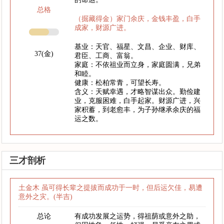
总格
（掘藏得金）家门余庆，金钱丰盈，白手
成家，财源广进。
基业：天官、福星、文昌、企业、财库、
37(金)
君臣、工商、富翁。
家庭：不依祖业而立身，家庭圆满，兄弟
和睦。
健康：松柏常青，可望长寿。
含义：天赋幸遇，才略智谋出众。勤俭建
业，克服困难，白手起家。财源广进，兴
家积蓄，到老愈丰，为子孙继承余庆的福
运之数。
三才剖析
土金木 虽可得长辈之提拔而成功于一时，但后运欠佳，易遭
意外之灾。(半吉)
总论
有成功发展之运势，得祖荫或意外之助，