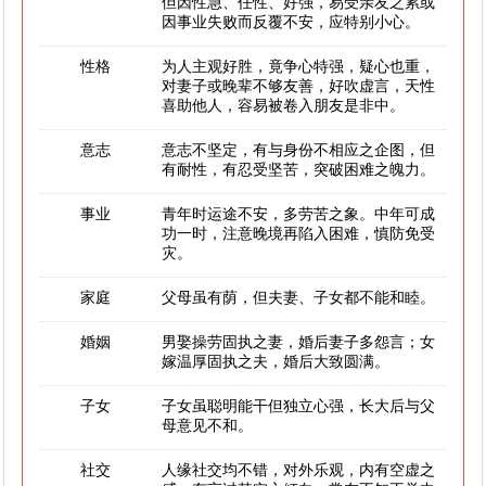
但因性急、任性、好强，易受亲友之累或
因事业失败而反覆不安，应特别小心。
性格
为人主观好胜，竟争心特强，疑心也重，
对妻子或晚辈不够友善，好吹虚言，天性
喜助他人，容易被卷入朋友是非中。
意志
意志不坚定，有与身份不相应之企图，但
有耐性，有忍受坚苦，突破困难之魄力。
事业
青年时运途不安，多劳苦之象。中年可成
功一时，注意晚境再陷入困难，慎防免受
灾。
家庭
父母虽有荫，但夫妻、子女都不能和睦。
婚姻
男娶操劳固执之妻，婚后妻子多怨言；女
嫁温厚固执之夫，婚后大致圆满。
子女
子女虽聪明能干但独立心强，长大后与父
母意见不和。
社交
人缘社交均不错，对外乐观，内有空虚之