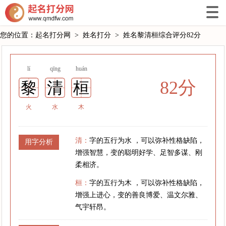
您的位置：
起名打分网
>
姓名打分
>
姓名黎清桓综合评分82分
lí
qīng
huán
82分
黎
清
桓
火
水
木
清：
字的五行为水 ，可以弥补性格缺陷，
用字分析
增强智慧，变的聪明好学、足智多谋、刚
柔相济。
桓：
字的五行为木 ，可以弥补性格缺陷，
增强上进心，变的善良博爱、温文尔雅、
气宇轩昂。