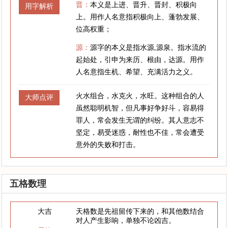
晋：
本义是上进、晋升、晋封、积极向
用字解析
上。用作人名意指积极向上、蓬勃发展、
位高权重；
源：
源字的本义是指水源,源泉。指水流的
起始处，引申为来历、根由，达源。用作
人名意指生机、希望、充满活力之义。
火水组合，水克火，水旺。这种组合的人
大师点评
虽然聪明机智，但凡事好争好斗，容易得
罪人，常会发生无谓的纠纷。其人意志不
坚定，易受迷惑，耐性也不佳，常会遭受
意外的失败和打击。
五格数理
大吉
天格数是先祖留传下来的，和其他数结合
对人产生影响，单独不论凶吉。