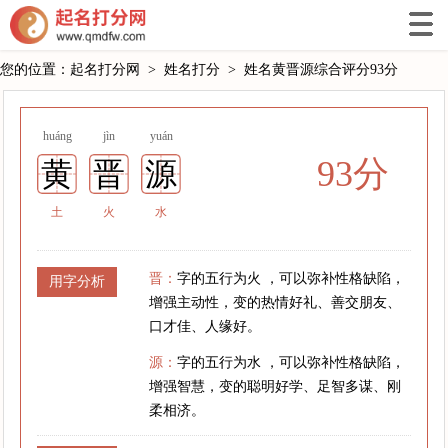
您的位置：
起名打分网
>
姓名打分
>
姓名黄晋源综合评分93分
huáng
jìn
yuán
93分
黄
晋
源
土
火
水
晋：
字的五行为火 ，可以弥补性格缺陷，
用字分析
增强主动性，变的热情好礼、善交朋友、
口才佳、人缘好。
源：
字的五行为水 ，可以弥补性格缺陷，
增强智慧，变的聪明好学、足智多谋、刚
柔相济。