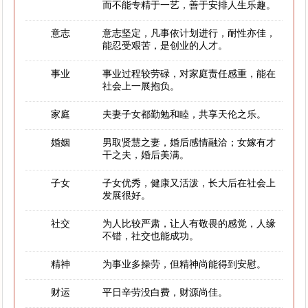
而不能专精于一艺，善于安排人生乐趣。
意志
意志坚定，凡事依计划进行，耐性亦佳，
能忍受艰苦，是创业的人才。
事业
事业过程较劳碌，对家庭责任感重，能在
社会上一展抱负。
家庭
夫妻子女都勤勉和睦，共享天伦之乐。
婚姻
男取贤慧之妻，婚后感情融洽；女嫁有才
干之夫，婚后美满。
子女
子女优秀，健康又活泼，长大后在社会上
发展很好。
社交
为人比较严肃，让人有敬畏的感觉，人缘
不错，社交也能成功。
精神
为事业多操劳，但精神尚能得到安慰。
财运
平日辛劳没白费，财源尚佳。