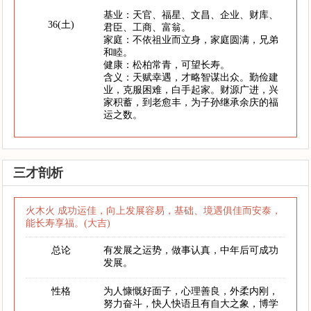
基业：天官、福星、文昌、企业、财库、
36(土)
君臣、工商、富翁。
家庭：不依祖业而立身，家庭圆满，兄弟
和睦。
健康：松柏常青，可望长寿。
含义：天赋幸遇，才略智谋出众。勤俭建
业，克服困难，白手起家。财源广进，兴
家积蓄，到老愈丰，为子孙继承余庆的福
运之数。
三才剖析
火木火 成功运佳，向上发展容易，基础、境遇俱佳而安泰，
能长寿享福。(大吉)
总论
有发展之运势，做事认真，中年后可成功
发展。
性格
为人慷慨好面子，心理善良，外柔内刚，
努力奋斗，快人快语且有自大之象，博学