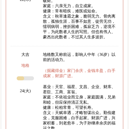
破财。
家庭：六亲无力，自立成家。
健康：常有暗疾，难医或短命。
含义：秋草逢霜之象，脆弱无力。骨肉离
散，孤独生涯，百事不如意，徒劳无功，
懦弱病弱，挫折困难，孤寂乏力，逆境不
平，为此数者人生的写照。但也有伟人、
豪杰出此数者，不过其人生多波折。
大吉
地格数又称前运，影响人中年（36岁）以
前的活动力。
地格
（掘藏得金）家门余庆，金钱丰盈，白手
成家，财源广进。
基业：天官、福星、文昌、企业、财库、
24(火)
君臣、工商、富翁。
家庭：不依祖业而立身，家庭圆满，兄弟
和睦，但应保持清正无私。
健康：松柏常青，可望长寿。
含义：天赋幸遇，才略智谋出众。勤俭建
业，克服困难，白手起家。财源广进，兴
家积蓄，到老愈丰，为子孙继承余庆的福
运之数。