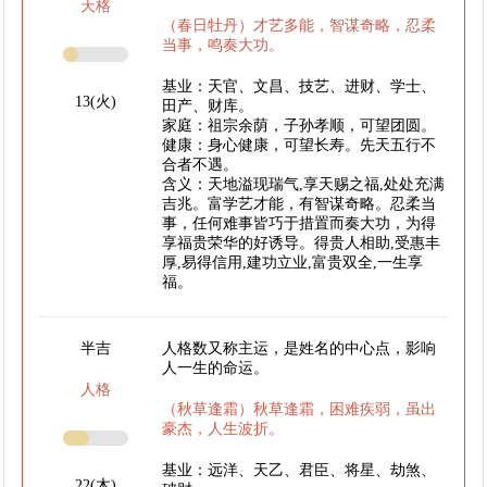
天格
（春日牡丹）才艺多能，智谋奇略，忍柔
当事，鸣奏大功。
基业：天官、文昌、技艺、进财、学士、
13(火)
田产、财库。
家庭：祖宗余荫，子孙孝顺，可望团圆。
健康：身心健康，可望长寿。先天五行不
合者不遇。
含义：天地溢现瑞气,享天赐之福,处处充满
吉兆。富学艺才能，有智谋奇略。忍柔当
事，任何难事皆巧于措置而奏大功，为得
享福贵荣华的好诱导。得贵人相助,受惠丰
厚,易得信用,建功立业,富贵双全,一生享
福。
半吉
人格数又称主运，是姓名的中心点，影响
人一生的命运。
人格
（秋草逢霜）秋草逢霜，困难疾弱，虽出
豪杰，人生波折。
基业：远洋、天乙、君臣、将星、劫煞、
22(木)