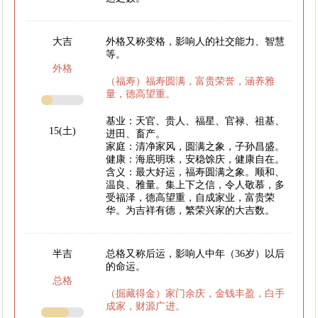
大吉
外格又称变格，影响人的社交能力、智慧
等。
外格
（福寿）福寿圆满，富贵荣誉，涵养雅
量，德高望重。
基业：天官、贵人、福星、官禄、祖基、
15(土)
进田、畜产。
家庭：清净家风，圆满之象，子孙昌盛。
健康：海底明珠，安稳馀庆，健康自在。
含义：最大好运，福寿圆满之象。顺和、
温良、雅量。集上下之信，令人敬慕，多
受福泽，德高望重，自成家业，富贵荣
华。为吉祥有德，繁荣兴家的大吉数。
半吉
总格又称后运，影响人中年（36岁）以后
的命运。
总格
（掘藏得金）家门余庆，金钱丰盈，白手
成家，财源广进。