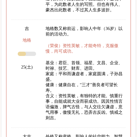
平，为此数者人生的写照。但也有伟人、
豪杰出此数者，不过其人生多波折。
吉
地格数又称前运，影响人中年（36岁）以
前的活动力。
地格
（荣俊）资性英敏，才能奇特，克服傲
慢，尚可成功。
基业：君臣、首领、福星、文昌、企业、
25(土)
时禄、技艺、财库、进田。
家庭：平和而谦虚者，家庭圆满，子孙昌
盛。
健康：健康自在，“三才”善良者可望长
寿。
含义：资性英敏，有独特的才能。慎重行
事，自能成就大业而获成功。因其性情言
语偏激，脾气古怪，与人交往欠谦虚，意
气用事，傲慢无礼，恐弄吉反凶。慎戒之
则吉。
大吉
外格又称变格，影响人的社交能力、智慧