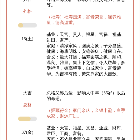
等。
外格
（福寿）福寿圆满，富贵荣誉，涵养雅
量，德高望重。
基业：天官、贵人、福星、官禄、祖基、
15(土)
进田、畜产。
家庭：清净家风，圆满之象，子孙昌盛。
健康：海底明珠，安稳馀庆，健康自在。
含义：最大好运，福寿圆满之象。顺和、
温良、雅量。集上下之信，令人敬慕，多
受福泽，德高望重，自成家业，富贵荣
华。为吉祥有德，繁荣兴家的大吉数。
大吉
总格又称后运，影响人中年（36岁）以后
的命运。
总格
（掘藏得金）家门余庆，金钱丰盈，白手
成家，财源广进。
基业：天官、福星、文昌、企业、财库、
37(金)
君臣、工商、富翁。
家庭：不依祖业而立身，家庭圆满，兄弟