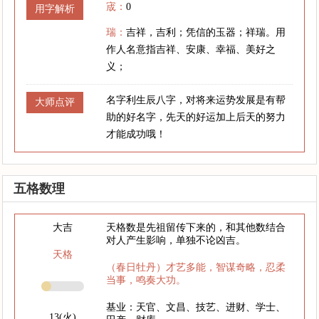
宬：
0
用字解析
瑞：
吉祥，吉利；凭信的玉器；祥瑞。用
作人名意指吉祥、安康、幸福、美好之
义；
名字利生辰八字，对将来运势发展是有帮
大师点评
助的好名字，先天的好运加上后天的努力
才能成功哦！
五格数理
大吉
天格数是先祖留传下来的，和其他数结合
对人产生影响，单独不论凶吉。
天格
（春日牡丹）才艺多能，智谋奇略，忍柔
当事，鸣奏大功。
基业：天官、文昌、技艺、进财、学士、
13(火)