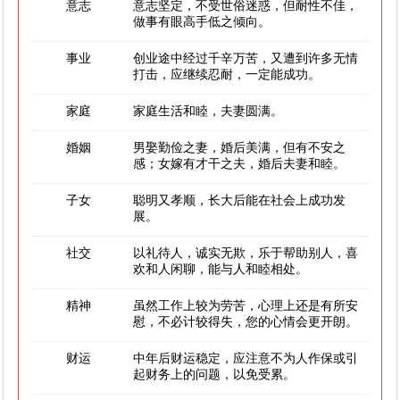
意志
意志坚定，不受世俗迷惑，但耐性不佳，
做事有眼高手低之倾向。
事业
创业途中经过千辛万苦，又遭到许多无情
打击，应继续忍耐，一定能成功。
家庭
家庭生活和睦，夫妻圆满。
婚姻
男娶勤俭之妻，婚后美满，但有不安之
感；女嫁有才干之夫，婚后夫妻和睦。
子女
聪明又孝顺，长大后能在社会上成功发
展。
社交
以礼待人，诚实无欺，乐于帮助别人，喜
欢和人闲聊，能与人和睦相处。
精神
虽然工作上较为劳苦，心理上还是有所安
慰，不必计较得失，您的心情会更开朗。
财运
中年后财运稳定，应注意不为人作保或引
起财务上的问题，以免受累。