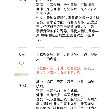
田产、财库。
家庭：祖宗余荫，子孙孝顺，可望团圆。
健康：身心健康，可望长寿。先天五行不
合者不遇。
含义：天地溢现瑞气,享天赐之福,处处充满
吉兆。富学艺才能，有智谋奇略。忍柔当
事，任何难事皆巧于措置而奏大功，为得
享福贵荣华的好诱导。得贵人相助,受惠丰
厚,易得信用,建功立业,富贵双全,一生享
福。
大吉
人格数又称主运，是姓名的中心点，影响
人一生的命运。
人格
（壮丽）旭日东升，壮丽壮观，权威旺
盛，功名荣达。女性不宜此数。
基业：远洋、天乙、君臣、将星、劫煞、
23(火)
破财。
家庭：六亲无力，自立成家。
健康：常有暗疾，难医或短命。
含义：秋草逢霜之象，脆弱无力。骨肉离
散，孤独生涯，百事不如意，徒劳无功，
懦弱病弱，挫折困难，孤寂乏力，逆境不