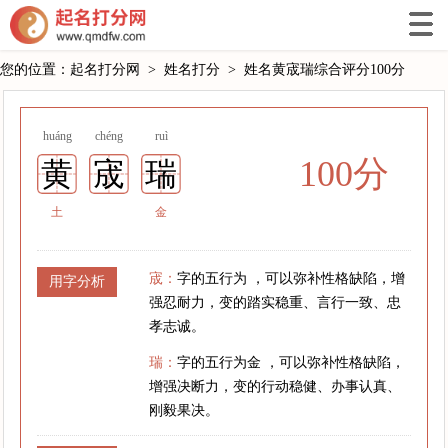
您的位置：
起名打分网
>
姓名打分
>
姓名黄宬瑞综合评分100分
huáng
chéng
ruì
100分
黄
宬
瑞
土
金
宬：
字的五行为 ，可以弥补性格缺陷，增
用字分析
强忍耐力，变的踏实稳重、言行一致、忠
孝志诚。
瑞：
字的五行为金 ，可以弥补性格缺陷，
增强决断力，变的行动稳健、办事认真、
刚毅果决。