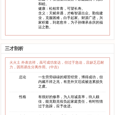
和睦。
健康：松柏常青，可望长寿。
含义：天赋幸遇，才略智谋出众。勤俭建
业，克服困难，白手起家。财源广进，兴
家积蓄，到老愈丰，为子孙继承余庆的福
运之数。
三才剖析
火火土 外表吉祥，虽可成功发达，但过于急迫，且缺乏忍耐
力，因而易生分离作用。(中吉)
总论
一生劳劳碌碌的艰苦经营，博得成功，但
内藏不祥之兆，有意外灾厄或被连累损失
之虞。
性格
有很好的修养，为人坦诚直率，待人颇
佳，能克勤克俭负起家庭责任，有时性情
过于急躁，应予改进。