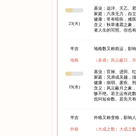
基业：远洋、天乙、
家庭：六亲无力，自
健康：常有暗疾，难
23(火)
含义：秋草逢霜之象
者人生的写照。但也
半吉
地格数又称前运，影响
地格
（多难）风云蔽日，
基业：官禄、进田、
家庭：兄弟成吴越，
健康：病弱、废疾、
19(水)
含义：风云蔽月之象
惨不绝。若主运有此
也叫短命数。若先天
半吉
外格又称变格，影响
外格
（大成之数）大成之