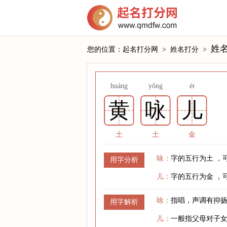
姓
您的位置：
起名打分网
>
姓名打分
>
huáng
yǒng
ér
黄
咏
儿
土
土
金
咏：
字的五行为土 ，
用字分析
儿：
字的五行为金 ，
咏：
指唱，声调有抑
用字解析
儿：
一般指父母对子