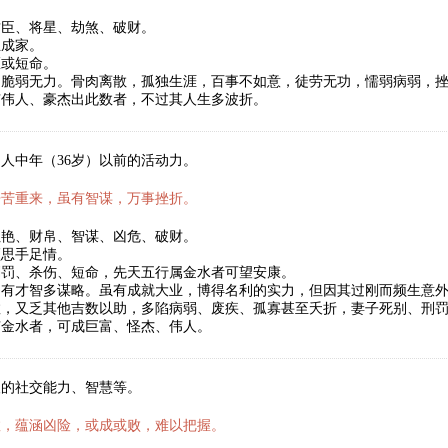
君臣、将星、劫煞、破财。
立成家。
医或短命。
，脆弱无力。骨肉离散，孤独生涯，百事不如意，徒劳无功，懦弱病弱，
有伟人、豪杰出此数者，不过其人生多波折。
人中年（36岁）以前的活动力。
辛苦重来，虽有智谋，万事挫折。
红艳、财帛、智谋、凶危、破财。
须思手足情。
刑罚、杀伤、短命，先天五行属金水者可望安康。
，有才智多谋略。虽有成就大业，博得名利的实力，但因其过刚而频生意
数，又乏其他吉数以助，多陷病弱、废疾、孤寡甚至夭折，妻子死别、刑
有金水者，可成巨富、怪杰、伟人。
人的社交能力、智慧等。
数，蕴涵凶险，或成或败，难以把握。