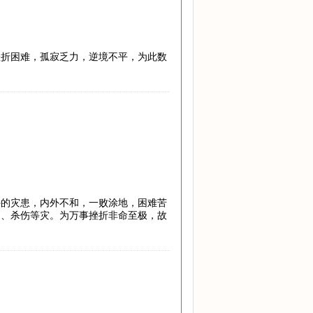
挫折困难，孤寂乏力，逆境不平，为此数
外的灾患，内外不和，一败涂地，困难苦
罚、杀伤等灾。为万事挫折非命至极，故