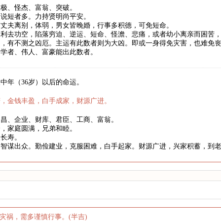
太极、怪杰、富翁、突破。
长说短者多。力持贤明尚平安。
与丈夫离别，体弱，男女皆晚婚，行事多积德，可免短命。
。利去功空，陷落穷迫、逆运、短命、怪澹、悲痛，或者幼小离亲而困苦
罚，有不测之凶厄。主运有此数者则为大凶。即或一身得免灾害，也难免
、学者、伟人、富豪能出此数者。
中年（36岁）以后的命运。
庆，金钱丰盈，白手成家，财源广进。
文昌、企业、财库、君臣、工商、富翁。
身，家庭圆满，兄弟和睦。
望长寿。
略智谋出众。勤俭建业，克服困难，白手起家。财源广进，兴家积蓄，到
灾祸，需多谨慎行事。(半吉)