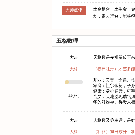
土金组合，土生金，
大师点评
划，贵人运好，能获
五格数理
大吉
天格数是先祖留传下
天格
（春日牡丹）才艺多
基业：天官、文昌、
家庭：祖宗余荫，子
健康：身心健康，可
13(火)
含义：天地溢现瑞气,
华的好诱导。得贵人相
大吉
人格数又称主运，是
人格
（壮丽）旭日东升，