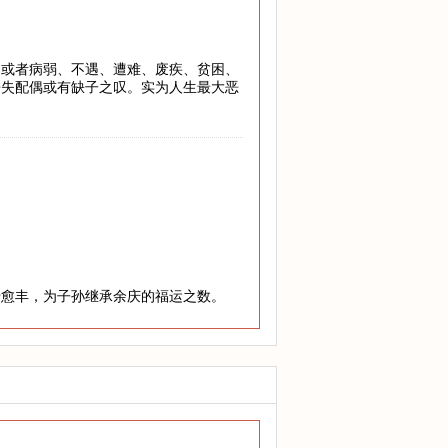
，或者病弱、不遇、遭难、废疾、贫困、
丧失配偶或有缺子之叹。实为人生最大恶
老愈丰，为子孙继承余庆的福运之数。