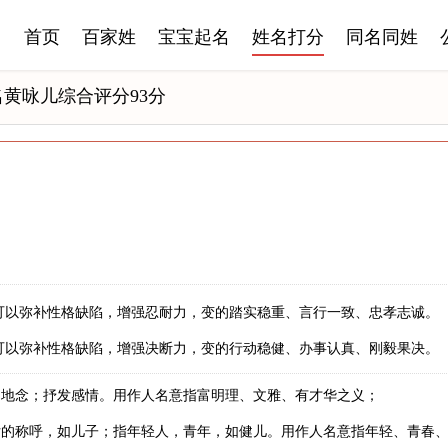
首页
百家姓
宝宝起名
姓名打分
同名同姓
名黄咏儿综合评分93分
可以弥补性格缺陷，增强忍耐力，变的踏实稳重、言行一致、忠孝志诚。
可以弥补性格缺陷，增强决断力，变的行动稳健、办事认真、刚毅果决。
扬地念；抒发感情。用作人名意指富明理、文雅、有才华之义；
女的称呼，如儿子；指年轻人，青年，如健儿。用作人名意指年轻、青春