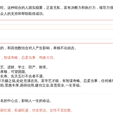
金旺。这种组合的人踏实稳重，正直无私，富有决断力和执行力，领导力
得众人的支持和帮助取得成功。
来的，和其他数结合对人产生影响，单独不论凶吉。
能，智谋奇略，忍柔当事，鸣奏大功。
技艺、进财、学士、田产、财库。
孙孝顺，可望团圆。
望长寿。先天五行不合者不遇。
享天赐之福,处处充满吉兆。富学艺才能，有智谋奇略。忍柔当事，任何
助,受惠丰厚,易得信用,建功立业,富贵双全,一生享福。
姓名的中心点，影响人一生的命运。
壮丽壮观，权威旺盛，功名荣达。女性不宜此数。