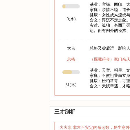
基业：官禄、图印、
家庭：亲情不睦，道
健康：女性成风流或
9(水)
含义：浮沉不定之象
灾难、孤独，甚而刑
运。但有例外的怪杰
大吉
总格又称后运，影响人
总格
（掘藏得金）家门余
基业：天官、福星、
家庭：不依祖业而立
健康：松柏常青，可
31(木)
含义：天赋幸遇，才
三才剖析
火火水 非常不安定的命运数，易生意外