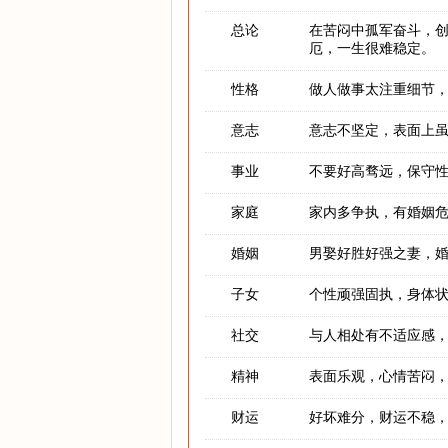
总论
在苦闷中孤军奋斗，
厄，一生很难稳定。
性格
做人做事太注重细节
意志
意志不坚定，表面上
事业
不要好高骛远，保守
家庭
家内多争执，有婚姻
婚姻
男娶好胜好强之妻，
子女
个性顽强固执，身体
社交
与人相处有不适应感
精神
表面乐观，心情苦闷
财运
好坏难分，财运不稳