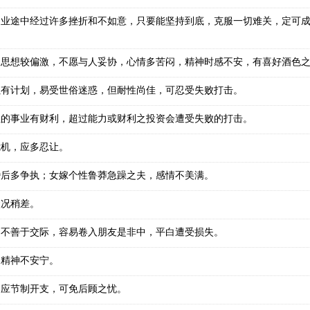
创业途中经过许多挫折和不如意，只要能坚持到底，克服一切难关，定可
，思想较偏激，不愿与人妥协，心情多苦闷，精神时感不安，有喜好酒色
虽有计划，易受世俗迷惑，但耐性尚佳，可忍受失败打击。
性的事业有财利，超过能力或财利之投资会遭受失败的打击。
危机，应多忍让。
婚后多争执；女嫁个性鲁莽急躁之夫，感情不美满。
状况稍差。
，不善于交际，容易卷入朋友是非中，平白遭受损失。
，精神不安宁。
，应节制开支，可免后顾之忧。