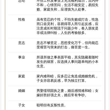
总论
不但工作及事业上无法顺利成功，且内外
不和，心情苦闷，生活不能安定，易招失
败、家庭失和，应谨慎为人处事。
性格
虽有坚忍的个性，不怕失败或打击，性急
而口齿灵利，容易得罪人而引起反感，应
注意成长时期流于问题少年，卷入朋友是
非或法律纠纷，人生的考验较多。
意志
意志不够坚定，思想变化万千，但尚能忍
受艰苦与突来的打击，痛苦度一生。
事业
所谋所做之事表面平稳，其实隐藏着随时
发生的祸害，应选择人事问题单纯的小本
生意。
家庭
家内难和睦，应多忍让免造成婚姻危机，
子女亦容易反感，早为独立打算。
婚姻
男娶懦弱固执之妻，婚后感情难和睦；女
嫁好胜好强之夫，婚后常有争吵。
子女
聪明但有反叛性质。