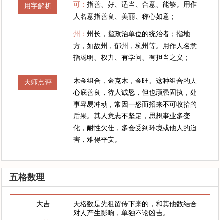
可：
指善、好、适当、合意、能够。用作
用字解析
人名意指善良、美丽、称心如意；
州：
州长，指政治单位的统治者；指地
方，如故州，郁州，杭州等。用作人名意
指聪明、权力、有学问、有担当之义；
木金组合，金克木，金旺。这种组合的人
大师点评
心底善良，待人诚恳，但也顽强固执，处
事容易冲动，常因一怒而招来不可收拾的
后果。其人意志不坚定，思想事业多变
化，耐性欠佳，多会受到环境或他人的迫
害，难得平安。
五格数理
大吉
天格数是先祖留传下来的，和其他数结合
对人产生影响，单独不论凶吉。