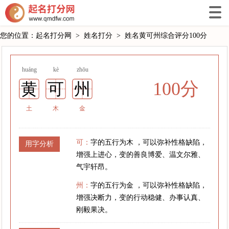
您的位置：
起名打分网
>
姓名打分
>
姓名黄可州综合评分100分
huáng
kè
zhōu
100分
黄
可
州
土
木
金
可：
字的五行为木 ，可以弥补性格缺陷，
用字分析
增强上进心，变的善良博爱、温文尔雅、
气宇轩昂。
州：
字的五行为金 ，可以弥补性格缺陷，
增强决断力，变的行动稳健、办事认真、
刚毅果决。