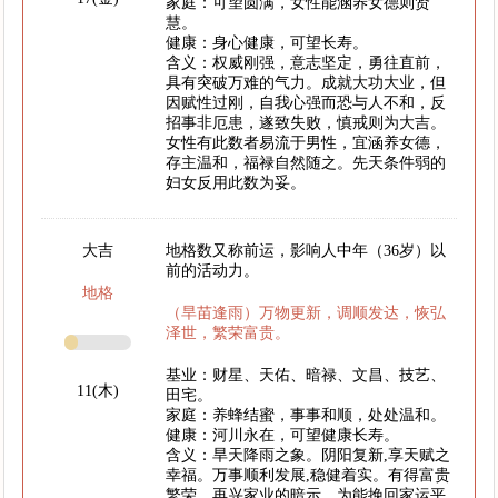
家庭：可望圆满，女性能涵养女德则贤
慧。
健康：身心健康，可望长寿。
含义：权威刚强，意志坚定，勇往直前，
具有突破万难的气力。成就大功大业，但
因赋性过刚，自我心强而恐与人不和，反
招事非厄患，遂致失败，慎戒则为大吉。
女性有此数者易流于男性，宜涵养女德，
存主温和，福禄自然随之。先天条件弱的
妇女反用此数为妥。
大吉
地格数又称前运，影响人中年（36岁）以
前的活动力。
地格
（旱苗逢雨）万物更新，调顺发达，恢弘
泽世，繁荣富贵。
基业：财星、天佑、暗禄、文昌、技艺、
11(木)
田宅。
家庭：养蜂结蜜，事事和顺，处处温和。
健康：河川永在，可望健康长寿。
含义：旱天降雨之象。阴阳复新,享天赋之
幸福。万事顺利发展,稳健着实。有得富贵
繁荣，再兴家业的暗示。为能挽回家运平