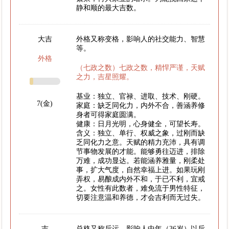
静和顺的最大吉数。
大吉
外格又称变格，影响人的社交能力、智慧
等。
外格
（七政之数）七政之数，精悍严谨，天赋
之力，吉星照耀。
基业：独立、官禄、进取、技术、刚硬。
7(金)
家庭：缺乏同化力，内外不合，善涵养修
身者可得家庭圆满。
健康：日月光明，心身健全，可望长寿。
含义：独立、单行、权威之象，过刚而缺
乏同化力之意。天赋的精力充沛，具有调
节事物发展的才能。能够勇往迈进，排除
万难，成功显达。若能涵养雅量，刚柔处
事，扩大气度，自然幸福上进。如果玩刚
弄权，易酿成内外不和，于已不利，宜戒
之。女性有此数者，难免流于男性特征，
切要注意温和养德，才会吉利而无过失。
吉
总格又称后运，影响人中年（36岁）以后