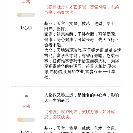
天格
（春日牡丹）才艺多能，智谋奇略，忍柔
当事，鸣奏大功。
基业：天官、文昌、技艺、进财、学士、
13(火)
田产、财库。
家庭：祖宗余荫，子孙孝顺，可望团圆。
健康：身心健康，可望长寿。先天五行不
合者不遇。
含义：天地溢现瑞气,享天赐之福,处处充满
吉兆。富学艺才能，有智谋奇略。忍柔当
事，任何难事皆巧于措置而奏大功，为得
享福贵荣华的好诱导。得贵人相助,受惠丰
厚,易得信用,建功立业,富贵双全,一生享
福。
吉
人格数又称主运，是姓名的中心点，影响
人一生的命运。
人格
（刚强）权威刚强，突破万难，如能容
忍，必获成功。
基业：天官、将星、威武、艺术、文昌。
17(金)