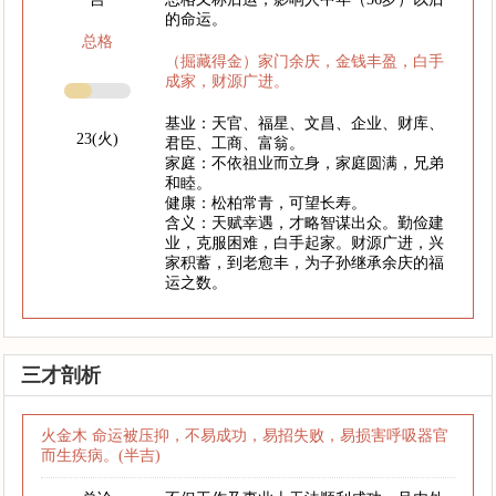
的命运。
总格
（掘藏得金）家门余庆，金钱丰盈，白手
成家，财源广进。
基业：天官、福星、文昌、企业、财库、
23(火)
君臣、工商、富翁。
家庭：不依祖业而立身，家庭圆满，兄弟
和睦。
健康：松柏常青，可望长寿。
含义：天赋幸遇，才略智谋出众。勤俭建
业，克服困难，白手起家。财源广进，兴
家积蓄，到老愈丰，为子孙继承余庆的福
运之数。
三才剖析
火金木 命运被压抑，不易成功，易招失败，易损害呼吸器官
而生疾病。(半吉)