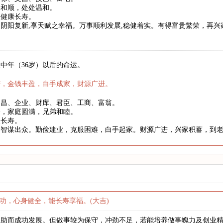
事和顺，处处温和。
望健康长寿。
阴阳复新,享天赋之幸福。万事顺利发展,稳健着实。有得富贵繁荣，再
中年（36岁）以后的命运。
庆，金钱丰盈，白手成家，财源广进。
文昌、企业、财库、君臣、工商、富翁。
身，家庭圆满，兄弟和睦。
望长寿。
略智谋出众。勤俭建业，克服困难，白手起家。财源广进，兴家积蓄，到
功，心身健全，能长寿享福。(大吉)
之助而成功发展。但做事较为保守，冲劲不足，若能培养做事魄力及创业