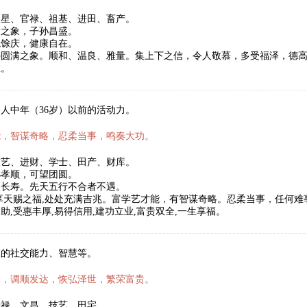
福星、官禄、祖基、进田、畜产。
满之象，子孙昌盛。
稳馀庆，健康自在。
寿圆满之象。顺和、温良、雅量。集上下之信，令人敬慕，多受福泽，德
数。
人中年（36岁）以前的活动力。
能，智谋奇略，忍柔当事，鸣奏大功。
技艺、进财、学士、田产、财库。
孙孝顺，可望团圆。
望长寿。先天五行不合者不遇。
享天赐之福,处处充满吉兆。富学艺才能，有智谋奇略。忍柔当事，任何
助,受惠丰厚,易得信用,建功立业,富贵双全,一生享福。
人的社交能力、智慧等。
新，调顺发达，恢弘泽世，繁荣富贵。
暗禄、文昌、技艺、田宅。