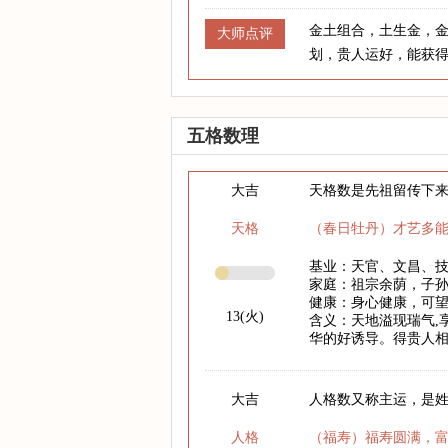
金土组合，土生金，
大师点评
划，贵人运好，能获
五格数理
大吉
天格数是先祖留传下
天格
（春日牡丹）才艺多
基业：天官、文昌、
家庭：祖宗余荫，子
健康：身心健康，可
13(火)
含义：天地溢现瑞气,
华的好诱导。得贵人相
大吉
人格数又称主运，是
人格
（福寿）福寿圆满，