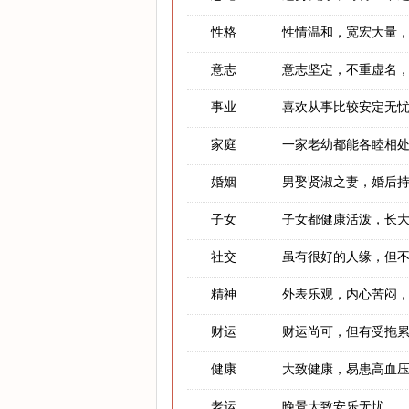
性格
性情温和，宽宏大量
意志
意志坚定，不重虚名
事业
喜欢从事比较安定无
家庭
一家老幼都能各睦相
婚姻
男娶贤淑之妻，婚后
子女
子女都健康活泼，长
社交
虽有很好的人缘，但
精神
外表乐观，内心苦闷
财运
财运尚可，但有受拖
健康
大致健康，易患高血
老运
晚景大致安乐无忧。