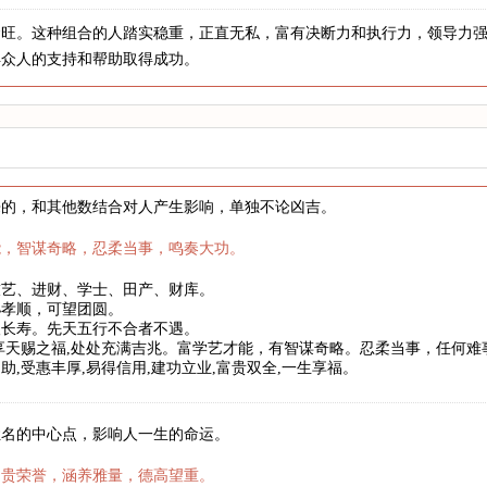
金旺。这种组合的人踏实稳重，正直无私，富有决断力和执行力，领导力
得众人的支持和帮助取得成功。
来的，和其他数结合对人产生影响，单独不论凶吉。
能，智谋奇略，忍柔当事，鸣奏大功。
技艺、进财、学士、田产、财库。
孙孝顺，可望团圆。
望长寿。先天五行不合者不遇。
享天赐之福,处处充满吉兆。富学艺才能，有智谋奇略。忍柔当事，任何
助,受惠丰厚,易得信用,建功立业,富贵双全,一生享福。
姓名的中心点，影响人一生的命运。
富贵荣誉，涵养雅量，德高望重。