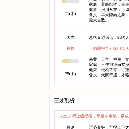
家庭：养蜂结蜜，事
健康：河川永在，可
11(木)
含义：旱天降雨之象。
最大吉数。
大吉
总格又称后运，影响人
总格
（掘藏得金）家门余
基业：天官、福星、
家庭：不依祖业而立
健康：松柏常青，可
25(土)
含义：天赋幸遇，才
三才剖析
火土火 得上级提拔，享祖辈余德，易成
总论
运势良好，可得上下