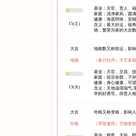
基业：天官、贵人、
家庭：清净家风，圆
健康：海底明珠，安
15(土)
含义：最大好运，福
德，繁荣兴家的大吉
大吉
地格数又称前运，影响
地格
（春日牡丹）才艺多
基业：天官、文昌、
家庭：祖宗余荫，子
健康：身心健康，可
13(火)
含义：天地溢现瑞气,
华的好诱导。得贵人相
大吉
外格又称变格，影响
外格
（旱苗逢雨）万物更
基业：财星、天佑、