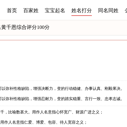
首页
百家姓
宝宝起名
姓名打分
同名同姓
黄千恩综合评分100分
可以弥补性格缺陷，增强决断力，变的行动稳健、办事认真、刚毅果决。
可以弥补性格缺陷，增强忍耐力，变的踏实稳重、言行一致、忠孝志诚。
为千，比喻数甚大。用作人名意指心怀宽广、财源广进之义；
。用作人名意指仁爱、博爱、包容、待人宽容之义；