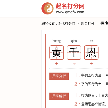
姓名
您的位置：
起名打分网
>
姓名打分
>
huáng
qiān
ēn
黄
千
恩
土
金
土
千：
字的五行为金 ，
用字分析
恩：
字的五行为土 ，
千：
指为数目，十百
用字解析
恩：
意指恩惠或情谊