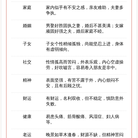
家庭
家内似乎有不安之感，亲友难助，夫妻多
争执。
婚姻
男娶好胜固执之妻，婚后不甚美满；女嫁
顽固好强之夫，婚后家庭不睦。
子女
子女个性稍倾孤独，尚能坚忍上进，身体
有虚弱倾向。
社交
性情孤高而苦闷，外表乐观，内心空虚操
劳，好吹嘘言，容易卷入朋友是非中。
精神
表面坚强，有苦不露于外，内心烦闷不
安，且有后顾之忧。
财运
有财运，名利双收，但不稳定，慎防意外
失败。
健康
易患头痛、筋骨酸痛、风湿症、妇人病
等。
老运
晚景如草木逢春，财源不缺，但精神苦闷