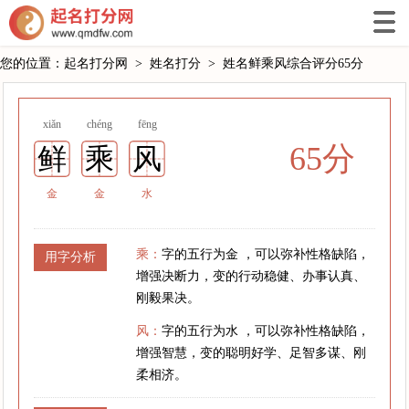
您的位置：
起名打分网
>
姓名打分
>
姓名鲜乘风综合评分65分
xiǎn
chéng
fēng
65分
鲜
乘
风
金
金
水
乘：
字的五行为金 ，可以弥补性格缺陷，
用字分析
增强决断力，变的行动稳健、办事认真、
刚毅果决。
风：
字的五行为水 ，可以弥补性格缺陷，
增强智慧，变的聪明好学、足智多谋、刚
柔相济。