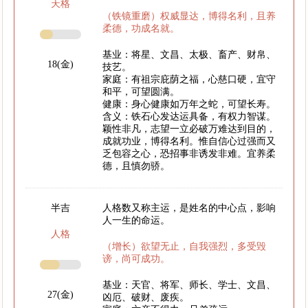
天格
（铁镜重磨）权威显达，博得名利，且养
柔德，功成名就。
基业：将星、文昌、太极、畜产、财帛、
18(金)
技艺。
家庭：有祖宗庇荫之福，心慈口硬，宜守
和平，可望圆满。
健康：身心健康如万年之蛇，可望长寿。
含义：铁石心发达运具备，有权力智谋。
颖性非凡，志望一立必破万难达到目的，
成就功业，博得名利。惟自信心过强而又
乏包容之心，恐招事非诱发非难。宜养柔
德，且慎勿骄。
半吉
人格数又称主运，是姓名的中心点，影响
人一生的命运。
人格
（增长）欲望无止，自我强烈，多受毁
谤，尚可成功。
基业：天官、将军、师长、学士、文昌、
27(金)
凶厄、破财、废疾。