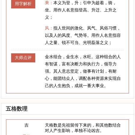
乘：
本义为登，升；引申为趁着，骑，
用字解析
坐。用作人名意指登高、升迁、上升之
义；
风：
指人世间的激化、风气、风俗习惯，
以及人的风度、气势等。用作人名意指容
人之量、锐不可当、光明磊落之义；
金水组合，金生水，水旺。这种组合的人
大师点评
有智谋，富有决断力和执行力，领导力
强。其人意志坚定，做事有计划，有耐
心，能团结众人，调配各种资源来实现自
己的人生抱负，成就一番大事业。
五格数理
吉
天格数是先祖留传下来的，和其他数结合
对人产生影响，单独不论凶吉。