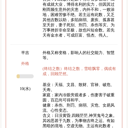
有成就大业，博得名利的实力，但因其过
刚而频生意外的灾患，内外不和，一败涂
地，困难苦惨不绝。若主运有此数，又乏
其他吉数以助，多陷病弱、废疾、孤寡甚
至夭折，妻子死别、刑罚、杀伤等灾。为
万事挫折非命至极，故也叫短命数。若先
天有金水者，可成巨富、怪杰、伟人。
半吉
外格又称变格，影响人的社交能力、智慧
等。
外格
(终结之数）终结之数，雪暗飘零，偶或有
成，回顾茫然。
基业：天福、文昌、散财、官禄、破危、
10(水)
夭寿。
家庭：家内冷眼旁观者多，伤妻害子破重
圆，百忍尚可得和平。
健康：杀伤、刑罚、病弱、灾危、女易风
流、心性变态。
含义：日没黄昏,四顾茫茫,神哭鬼号之象。
其凶恶甚于九数，为事物吉终之运。有如
黑暗的境地，空虚无物。主运有此数者，