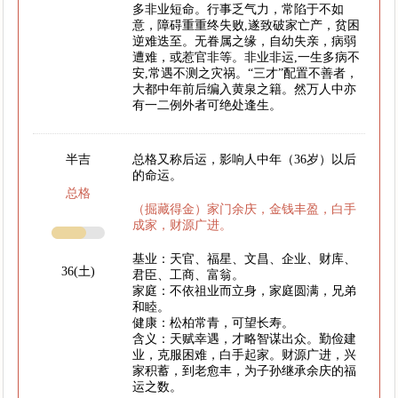
多非业短命。行事乏气力，常陷于不如
意，障碍重重终失败,遂致破家亡产，贫困
逆难迭至。无眷属之缘，自幼失亲，病弱
遭难，或惹官非等。非业非运,一生多病不
安,常遇不测之灾祸。“三才”配置不善者，
大都中年前后编入黄泉之籍。然万人中亦
有一二例外者可绝处逢生。
半吉
总格又称后运，影响人中年（36岁）以后
的命运。
总格
（掘藏得金）家门余庆，金钱丰盈，白手
成家，财源广进。
基业：天官、福星、文昌、企业、财库、
36(土)
君臣、工商、富翁。
家庭：不依祖业而立身，家庭圆满，兄弟
和睦。
健康：松柏常青，可望长寿。
含义：天赋幸遇，才略智谋出众。勤俭建
业，克服困难，白手起家。财源广进，兴
家积蓄，到老愈丰，为子孙继承余庆的福
运之数。