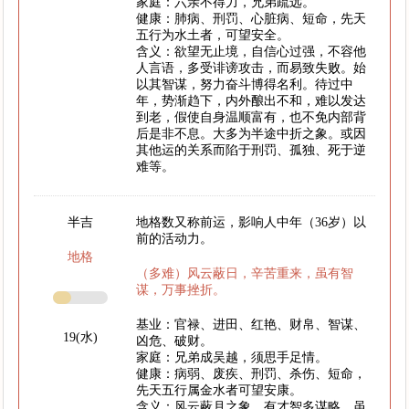
家庭：六亲不得力，兄弟疏远。
健康：肺病、刑罚、心脏病、短命，先天
五行为水土者，可望安全。
含义：欲望无止境，自信心过强，不容他
人言语，多受诽谤攻击，而易致失败。始
以其智谋，努力奋斗博得名利。待过中
年，势渐趋下，内外酿出不和，难以发达
到老，假使自身温顺富有，也不免内部背
后是非不息。大多为半途中折之象。或因
其他运的关系而陷于刑罚、孤独、死于逆
难等。
半吉
地格数又称前运，影响人中年（36岁）以
前的活动力。
地格
（多难）风云蔽日，辛苦重来，虽有智
谋，万事挫折。
基业：官禄、进田、红艳、财帛、智谋、
19(水)
凶危、破财。
家庭：兄弟成吴越，须思手足情。
健康：病弱、废疾、刑罚、杀伤、短命，
先天五行属金水者可望安康。
含义：风云蔽月之象，有才智多谋略。虽