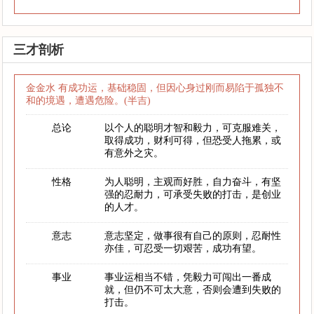
三才剖析
金金水 有成功运，基础稳固，但因心身过刚而易陷于孤独不
和的境遇，遭遇危险。(半吉)
总论
以个人的聪明才智和毅力，可克服难关，
取得成功，财利可得，但恐受人拖累，或
有意外之灾。
性格
为人聪明，主观而好胜，自力奋斗，有坚
强的忍耐力，可承受失败的打击，是创业
的人才。
意志
意志坚定，做事很有自己的原则，忍耐性
亦佳，可忍受一切艰苦，成功有望。
事业
事业运相当不错，凭毅力可闯出一番成
就，但仍不可太大意，否则会遭到失败的
打击。