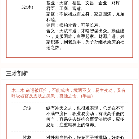
基业：天官、福星、文昌、企业、财库、
32(木)
君臣、工商、富翁。
家庭：不依祖业而立身，家庭圆满，兄弟
和睦。
健康：松柏常青，可望长寿。
含义：天赋幸遇，才略智谋出众。勤俭建
业，克服困难，白手起家。财源广进，兴
家积蓄，到老愈丰，为子孙继承余庆的福
运之数。
三才剖析
木土木 命运被压抑，不能成功，境遇不安，易生变动，又有
呼吸器官及皮肤之疾患，孤独之命。(半吉)
总论
纵有冲天之志，也很难实现，总是在不平
不满中度日，职业易变动，有眼高手低的
倾向，容易失去好机会而无法把握，应多
忍耐，注重精神上的修养。
性格
对外相当热心，好充面子拼排场，好奇心