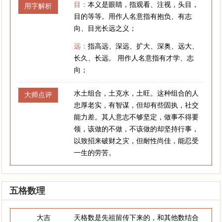
目：
本义是眼睛，指观看、注视，头目，
用字解析
目的等等。用作人名意指有抱负、有志
向、目光长远之义；
远：
指高远、深远、扩大、深奥、远大、
长久、长远。 用作人名意指有才学、志
向；
水土组合，土克水，土旺。这种组合的人
大师点评
忠厚老实，有智谋，但却有些固执，社交
能力差。其人意志不够坚定，做事不得要
领，该做的不做，不该做的却坚持行事，
以致招来破财之灾，但耐性尚佳，能忍受
一生的劳苦。
五格数理
大吉
天格数是先祖留传下来的，和其他数结合