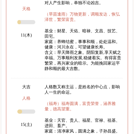
对人产生影响，单独不论凶吉。
天格
（旱苗逢雨）万物更新，调顺发达，恢弘
泽世，繁荣富贵。
基业：财星、天佑、暗禄、文昌、技艺、
11(木)
田宅。
家庭：养蜂结蜜，事事和顺，处处温和。
健康：河川永在，可望健康长寿。
含义：旱天降雨之象。阴阳复新,享天赋之
幸福。万事顺利发展,稳健着实。有得富贵
繁荣，再兴家业的暗示。为能挽回家运平
静和顺的最大吉数。
大吉
人格数又称主运，是姓名的中心点，影响
人一生的命运。
人格
（福寿）福寿圆满，富贵荣誉，涵养雅
量，德高望重。
基业：天官、贵人、福星、官禄、祖基、
15(土)
进田、畜产。
家庭：清净家风，圆满之象，子孙昌盛。