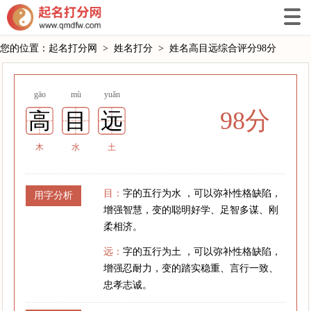
您的位置：
起名打分网
>
姓名打分
>
姓名高目远综合评分98分
gāo
mù
yuǎn
98分
高
目
远
木
水
土
目：
字的五行为水 ，可以弥补性格缺陷，
用字分析
增强智慧，变的聪明好学、足智多谋、刚
柔相济。
远：
字的五行为土 ，可以弥补性格缺陷，
增强忍耐力，变的踏实稳重、言行一致、
忠孝志诚。