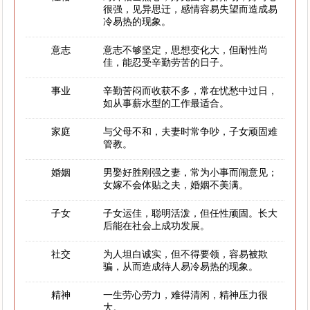
很强，见异思迁，感情容易失望而造成易
冷易热的现象。
意志
意志不够坚定，思想变化大，但耐性尚
佳，能忍受辛勤劳苦的日子。
事业
辛勤苦闷而收获不多，常在忧愁中过日，
如从事薪水型的工作最适合。
家庭
与父母不和，夫妻时常争吵，子女顽固难
管教。
婚姻
男娶好胜刚强之妻，常为小事而闹意见；
女嫁不会体贴之夫，婚姻不美满。
子女
子女运佳，聪明活泼，但任性顽固。长大
后能在社会上成功发展。
社交
为人坦白诚实，但不得要领，容易被欺
骗，从而造成待人易冷易热的现象。
精神
一生劳心劳力，难得清闲，精神压力很
大。