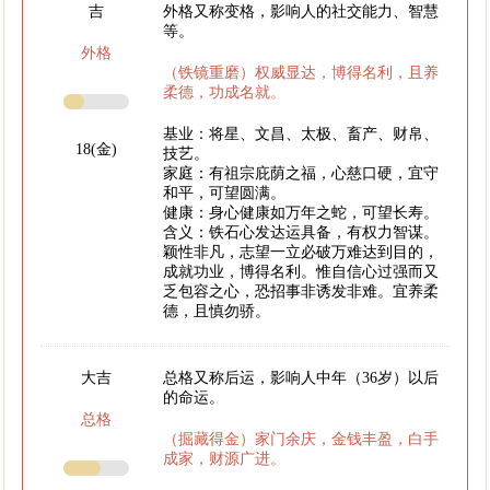
吉
外格又称变格，影响人的社交能力、智慧
等。
外格
（铁镜重磨）权威显达，博得名利，且养
柔德，功成名就。
基业：将星、文昌、太极、畜产、财帛、
18(金)
技艺。
家庭：有祖宗庇荫之福，心慈口硬，宜守
和平，可望圆满。
健康：身心健康如万年之蛇，可望长寿。
含义：铁石心发达运具备，有权力智谋。
颖性非凡，志望一立必破万难达到目的，
成就功业，博得名利。惟自信心过强而又
乏包容之心，恐招事非诱发非难。宜养柔
德，且慎勿骄。
大吉
总格又称后运，影响人中年（36岁）以后
的命运。
总格
（掘藏得金）家门余庆，金钱丰盈，白手
成家，财源广进。