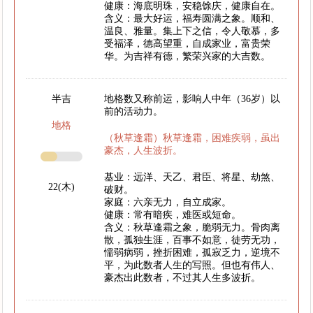
健康：海底明珠，安稳馀庆，健康自在。
含义：最大好运，福寿圆满之象。顺和、
温良、雅量。集上下之信，令人敬慕，多
受福泽，德高望重，自成家业，富贵荣
华。为吉祥有德，繁荣兴家的大吉数。
半吉
地格数又称前运，影响人中年（36岁）以
前的活动力。
地格
（秋草逢霜）秋草逢霜，困难疾弱，虽出
豪杰，人生波折。
基业：远洋、天乙、君臣、将星、劫煞、
22(木)
破财。
家庭：六亲无力，自立成家。
健康：常有暗疾，难医或短命。
含义：秋草逢霜之象，脆弱无力。骨肉离
散，孤独生涯，百事不如意，徒劳无功，
懦弱病弱，挫折困难，孤寂乏力，逆境不
平，为此数者人生的写照。但也有伟人、
豪杰出此数者，不过其人生多波折。