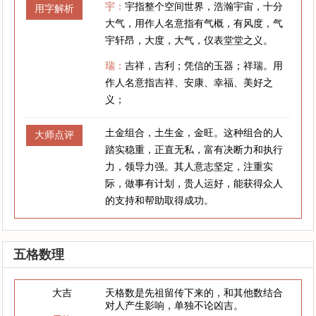
宇：
宇指整个空间世界，浩瀚宇宙，十分
用字解析
大气，用作人名意指有气概，有风度，气
宇轩昂，大度，大气，仪表堂堂之义。
瑞：
吉祥，吉利；凭信的玉器；祥瑞。用
作人名意指吉祥、安康、幸福、美好之
义；
土金组合，土生金，金旺。这种组合的人
大师点评
踏实稳重，正直无私，富有决断力和执行
力，领导力强。其人意志坚定，注重实
际，做事有计划，贵人运好，能获得众人
的支持和帮助取得成功。
五格数理
大吉
天格数是先祖留传下来的，和其他数结合
对人产生影响，单独不论凶吉。