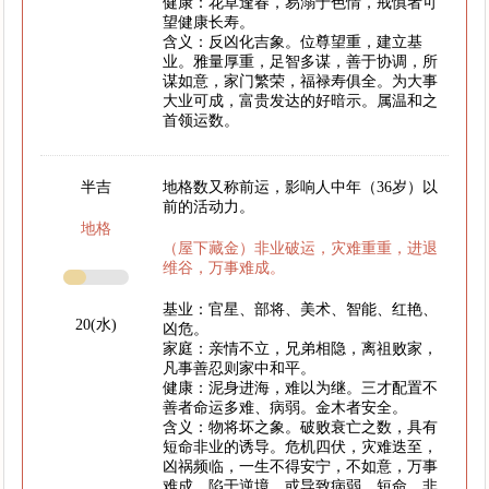
健康：花草逢春，易溺于色情，戒慎者可
望健康长寿。
含义：反凶化吉象。位尊望重，建立基
业。雅量厚重，足智多谋，善于协调，所
谋如意，家门繁荣，福禄寿俱全。为大事
大业可成，富贵发达的好暗示。属温和之
首领运数。
半吉
地格数又称前运，影响人中年（36岁）以
前的活动力。
地格
（屋下藏金）非业破运，灾难重重，进退
维谷，万事难成。
基业：官星、部将、美术、智能、红艳、
20(水)
凶危。
家庭：亲情不立，兄弟相隐，离祖败家，
凡事善忍则家中和平。
健康：泥身进海，难以为继。三才配置不
善者命运多难、病弱。金木者安全。
含义：物将坏之象。破败衰亡之数，具有
短命非业的诱导。危机四伏，灾难迭至，
凶祸频临，一生不得安宁，不如意，万事
难成，陷于逆境。或导致病弱、短命、非