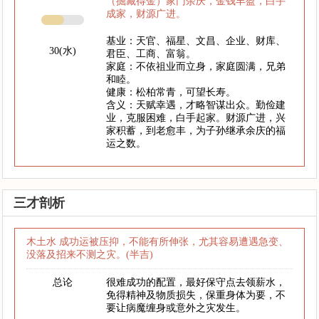
（掘藏得金）家门余庆，金钱丰盈，白手
成家，财源广进。
基业：天官、福星、文昌、企业、财库、
30(水)
君臣、工商、富翁。
家庭：不依祖业而立身，家庭圆满，兄弟
和睦。
健康：松柏常青，可望长寿。
含义：天赋幸遇，才略智谋出众。勤俭建
业，克服困难，白手起家。财源广进，兴
家积蓄，到老愈丰，为子孙继承余庆的福
运之数。
三才剖析
木土水 成功运被压抑，不能有所伸张，尤其容易遭遇急变、
没落及招来不测之灾。(半吉)
总论
很难成功的配置，最好保守点去领薪水，
免得精神及物质损失，保重身体为要，不
要让病魔缠身或意外之灾发生。