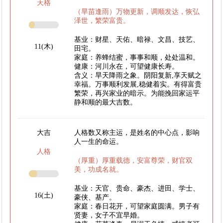
天格
（旱苗逢雨）万物更新，调顺发达，恢弘
泽世，繁荣富贵。
基业：财星、天佑、暗禄、文昌、技艺、
11(木)
田宅。
家庭：养蜂结蜜，事事和顺，处处温和。
健康：河川永在，可望健康长寿。
含义：旱天降雨之象。阴阳复新,享天赋之
幸福。万事顺利发展,稳健着实。有得富贵
繁荣，再兴家业的暗示。为能挽回家运平
静和顺的最大吉数。
大吉
人格数又称主运，是姓名的中心点，影响
人一生的命运。
人格
（厚重）厚重载德，安富尊荣，财官双
美，功成名就。
基业：天官、贵命、豪杰、进田、学士、
16(土)
豪侠、基产。
家庭：春日花开，可望家庭圆满。男子有
贤妻，女子不宜早婚。