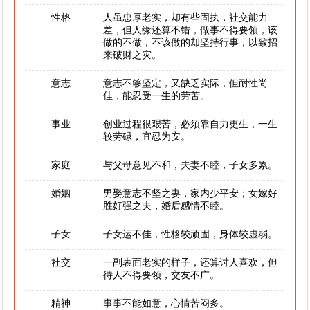
性格
人虽忠厚老实，却有些固执，社交能力
差，但人缘还算不错，做事不得要领，该
做的不做，不该做的却坚持行事，以致招
来破财之灾。
意志
意志不够坚定，又缺乏实际，但耐性尚
佳，能忍受一生的劳苦。
事业
创业过程很艰苦，必须靠自力更生，一生
较劳碌，宜忍为安。
家庭
与父母意见不和，夫妻不睦，子女多累。
婚姻
男娶意志不坚之妻，家内少平安；女嫁好
胜好强之夫，婚后感情不睦。
子女
子女运不佳，性格较顽固，身体较虚弱。
社交
一副表面老实的样子，还算讨人喜欢，但
待人不得要领，交友不广。
精神
事事不能如意，心情苦闷多。