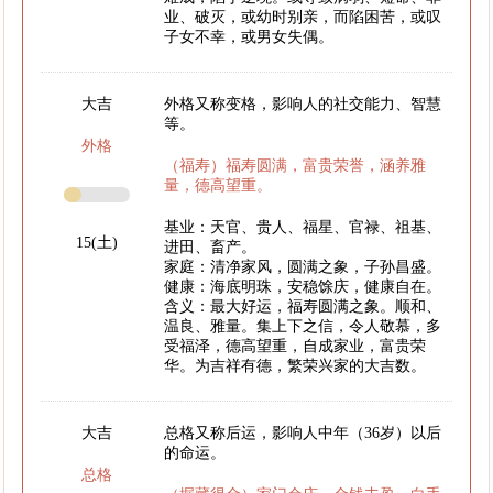
业、破灭，或幼时别亲，而陷困苦，或叹
子女不幸，或男女失偶。
大吉
外格又称变格，影响人的社交能力、智慧
等。
外格
（福寿）福寿圆满，富贵荣誉，涵养雅
量，德高望重。
基业：天官、贵人、福星、官禄、祖基、
15(土)
进田、畜产。
家庭：清净家风，圆满之象，子孙昌盛。
健康：海底明珠，安稳馀庆，健康自在。
含义：最大好运，福寿圆满之象。顺和、
温良、雅量。集上下之信，令人敬慕，多
受福泽，德高望重，自成家业，富贵荣
华。为吉祥有德，繁荣兴家的大吉数。
大吉
总格又称后运，影响人中年（36岁）以后
的命运。
总格