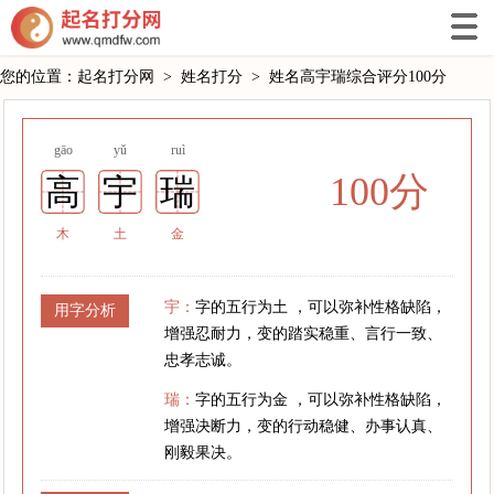
您的位置：
起名打分网
>
姓名打分
>
姓名高宇瑞综合评分100分
gāo
yǔ
ruì
100分
高
宇
瑞
木
土
金
宇：
字的五行为土 ，可以弥补性格缺陷，
用字分析
增强忍耐力，变的踏实稳重、言行一致、
忠孝志诚。
瑞：
字的五行为金 ，可以弥补性格缺陷，
增强决断力，变的行动稳健、办事认真、
刚毅果决。