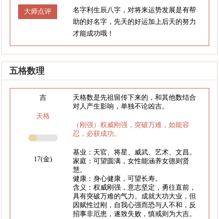
名字利生辰八字，对将来运势发展是有帮
大师点评
助的好名字，先天的好运加上后天的努力
才能成功哦！
五格数理
吉
天格数是先祖留传下来的，和其他数结合
对人产生影响，单独不论凶吉。
天格
（刚强）权威刚强，突破万难，如能容
忍，必获成功。
基业：天官、将星、威武、艺术、文昌。
17(金)
家庭：可望圆满，女性能涵养女德则贤
慧。
健康：身心健康，可望长寿。
含义：权威刚强，意志坚定，勇往直前，
具有突破万难的气力。成就大功大业，但
因赋性过刚，自我心强而恐与人不和，反
招事非厄患，遂致失败，慎戒则为大吉。