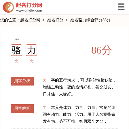
您的位置：
起名打分网
>
姓名打分
>
姓名骆力综合评分86分
luò
lì
86分
骆
力
火
火
力：
字的五行为火 ，可以弥补性格缺陷，
用字分析
增强主动性，变的热情好礼、善交朋友、
口才佳、人缘好。
力：
本义是体力、力气、力量。常见的组
用字解析
词有动力、能力、活力。用于人名意指奋
发有为、势不可挡、智勇双全之义；