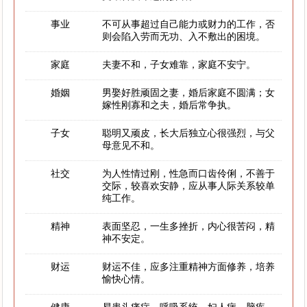
事业
不可从事超过自己能力或财力的工作，否
则会陷入劳而无功、入不敷出的困境。
家庭
夫妻不和，子女难靠，家庭不安宁。
婚姻
男娶好胜顽固之妻，婚后家庭不圆满；女
嫁性刚寡和之夫，婚后常争执。
子女
聪明又顽皮，长大后独立心很强烈，与父
母意见不和。
社交
为人性情过刚，性急而口齿伶俐，不善于
交际，较喜欢安静，应从事人际关系较单
纯工作。
精神
表面坚忍，一生多挫折，内心很苦闷，精
神不安定。
财运
财运不佳，应多注重精神方面修养，培养
愉快心情。