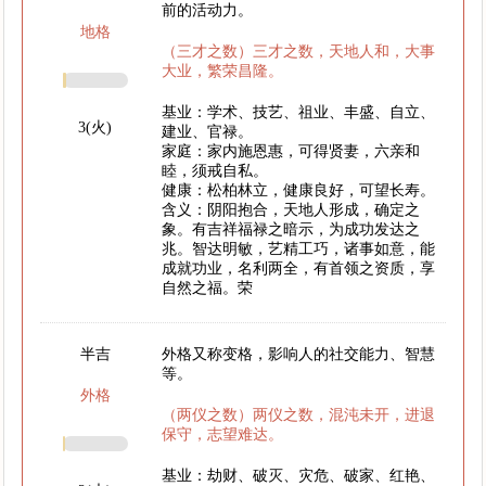
前的活动力。
地格
（三才之数）三才之数，天地人和，大事
大业，繁荣昌隆。
基业：学术、技艺、祖业、丰盛、自立、
3(火)
建业、官禄。
家庭：家内施恩惠，可得贤妻，六亲和
睦，须戒自私。
健康：松柏林立，健康良好，可望长寿。
含义：阴阳抱合，天地人形成，确定之
象。有吉祥福禄之暗示，为成功发达之
兆。智达明敏，艺精工巧，诸事如意，能
成就功业，名利两全，有首领之资质，享
自然之福。荣
半吉
外格又称变格，影响人的社交能力、智慧
等。
外格
（两仪之数）两仪之数，混沌未开，进退
保守，志望难达。
基业：劫财、破灭、灾危、破家、红艳、