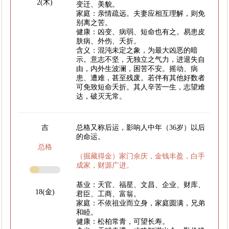
2(木)
变迁、美貌。
家庭：亲情疏远。夫妻应相互理解，则免
别离之苦。
健康：凶变、病弱、短命也有之。易患皮
肤病、外伤、夭折。
含义：混沌未定之象，为最大凶恶的暗
示。意志不坚，无独立之气力，进退失自
由，内外生波澜，困苦不安。摇动、病
患、遭难，甚至残废。若伴有其他好数者
可免致短命夭折。其人辛苦一生，志望难
达，破灭无常。
吉
总格又称后运，影响人中年（36岁）以后
的命运。
总格
（掘藏得金）家门余庆，金钱丰盈，白手
成家，财源广进。
基业：天官、福星、文昌、企业、财库、
18(金)
君臣、工商、富翁。
家庭：不依祖业而立身，家庭圆满，兄弟
和睦。
健康：松柏常青，可望长寿。