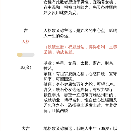
女性有此数者易流于男性，宜涵养女德，
存主温和，福禄自然随之。先天条件弱的
妇女反用此数为妥。
吉
人格数又称主运，是姓名的中心点，影响
人一生的命运。
人格
（铁镜重磨）权威显达，博得名利，且养
柔德，功成名就。
基业：将星、文昌、太极、畜产、财帛、
18(金)
技艺。
家庭：有祖宗庇荫之福，心慈口硬，宜守
和平，可望圆满。
健康：身心健康如万年之蛇，可望长寿。
含义：铁石心发达运具备，有权力智谋。
颖性非凡，志望一立必破万难达到目的，
成就功业，博得名利。惟自信心过强而又
乏包容之心，恐招事非诱发非难。宜养柔
德，且慎勿骄。
大吉
地格数又称前运，影响人中年（36岁）以