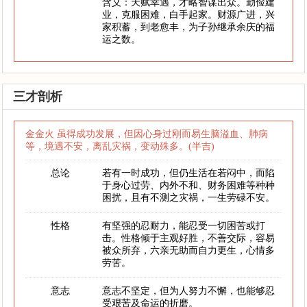
含义：天赋幸遇，才略智谋出众。勤俭建
业，克服困难，白手起家。财源广进，兴
家积蓄，到老愈丰，为子孙继承余庆的福
运之数。
三才剖析
金金火 虽得成功发展，但因心身过刚而易生脑溢血、肺病
等，境遇不安，离乱灾祸，变动殊多。(半吉)
总论
若有一时成功，但仍生活在若闷中，而陷
于身心过劳、内外不和、财务困难等种种
困扰，且有不测之灾祸，一生劳碌不安。
性格
有坚强的忍耐力，能忍受一切困苦或打
击。性格倾于主观好胜，不善交际，容易
被众所弃，六亲无助而自力更生，心情多
劳苦。
意志
意志不坚定，但为人努力不懈，也能够忍
受艰苦及命运的折磨。