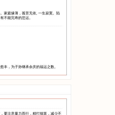
。家庭缘薄，孤苦无依, 一生寂寞。陷
至有不能完寿的悲运。
老愈丰，为子孙继承余庆的福运之数。
时，要注意量力而行，精打细算，减少不