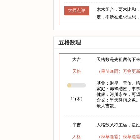
木木组合，两木比和
大师点评
定，不断在追求理想
五格数理
大吉
天格数是先祖留传下
天格
（旱苗逢雨）万物更
基业：财星、天佑、
家庭：养蜂结蜜，事
健康：河川永在，可
11(木)
含义：旱天降雨之象。
最大吉数。
半吉
人格数又称主运，是
人格
（秋草逢霜）秋草逢