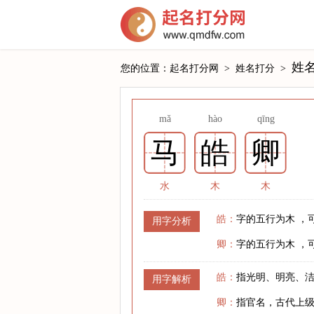
姓
您的位置：
起名打分网
>
姓名打分
>
mǎ
hào
qīng
马
皓
卿
水
木
木
皓：
字的五行为木 ，
用字分析
卿：
字的五行为木 ，
皓：
指光明、明亮、
用字解析
卿：
指官名，古代上