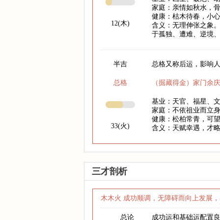
家庭：亲情如秋水，
健康：枯木待春，小心
12(木)
含义：无理伸张之象。
于孤独、遭难、逆境
半吉
总格又称后运，影响人
总格
（掘藏得金）家门余
基业：天官、福星、
家庭：不依祖业而立
健康：松柏常青，可
33(火)
含义：天赋幸遇，才
三才剖析
木木火 成功顺调，无障碍而向上发展，
总论
成功运和基础运配置