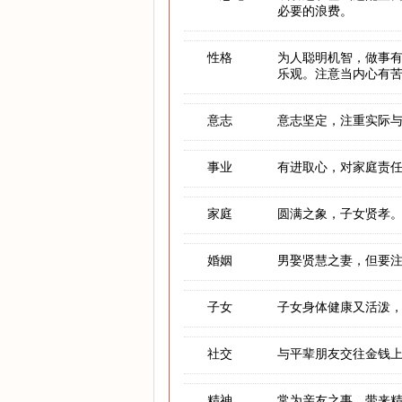
必要的浪费。
性格
为人聪明机智，做事
乐观。注意当内心有
意志
意志坚定，注重实际
事业
有进取心，对家庭责
家庭
圆满之象，子女贤孝
婚姻
男娶贤慧之妻，但要
子女
子女身体健康又活泼
社交
与平辈朋友交往金钱
精神
常为亲友之事，带来