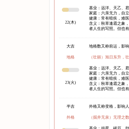
基业：远洋、天乙、
家庭：六亲无力，自
健康：常有暗疾，难
22(木)
含义：秋草逢霜之象
者人生的写照。但也
大吉
地格数又称前运，影响
地格
（壮丽）旭日东升，
基业：远洋、天乙、
家庭：六亲无力，自
健康：常有暗疾，难
23(火)
含义：秋草逢霜之象
者人生的写照。但也
半吉
外格又称变格，影响
外格
（掘井无泉）无理之
基业：凶星、破厄、