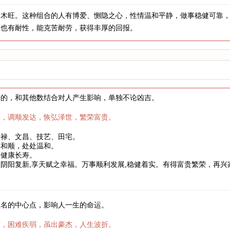
，木旺。这种组合的人有博爱、恻隐之心，性情温和平静，做事稳健可靠
，也有耐性，能克苦耐劳，获得丰厚的回报。
来的，和其他数结合对人产生影响，单独不论凶吉。
新，调顺发达，恢弘泽世，繁荣富贵。
暗禄、文昌、技艺、田宅。
事和顺，处处温和。
望健康长寿。
阴阳复新,享天赋之幸福。万事顺利发展,稳健着实。有得富贵繁荣，再
姓名的中心点，影响人一生的命运。
霜，困难疾弱，虽出豪杰，人生波折。