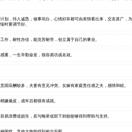
有计划，待人诚恳，做事坦白，心情好坏都可由表情看出来，交友甚广，
苦恼时要调节好。
与工作，耐性亦佳，能克苦耐劳，创立属于自己的事业。
任感重，一生辛勤奋发，很容易功成名就。
。
注意因应酬较多，夫妻有意见冲突。女嫁有家庭责任感之夫，感情和睦。
，稍嫌顽皮，成年后都很有成就。
上容易浪费或损失，若与晚辈或部下则较能够得到帮助与支持。
精神困扰，其他大致能得到相当安慰。