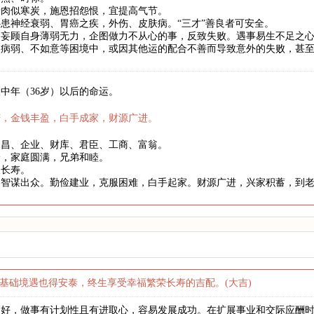
骨肉似寒炭，施恩招怨恨，宜提高气节。
患神经衰弱、胃癌之疾，外伤、皮肤病。“三才”善良者可安全。
妄顾自身薄弱无力，企图做力不从心的事，反致失败。遇事易生不足之心
、病弱、不如意等困境中，或因其他运的配合不善而导致意外的失败，甚
中年（36岁）以后的命运。
庆，金钱丰盈，白手成家，财源广进。
文昌、企业、财库、君臣、工商、富翁。
身，家庭圆满，兄弟和睦。
望长寿。
略智谋出众。勤俭建业，克服困难，白手起家。财源广进，兴家积蓄，到
基础境遇也得安泰，终生享受幸福繁荣长寿的吉配。(大吉)
良好，做事有计划性且有进取心，容易发展成功。在扩展事业和交际应酬