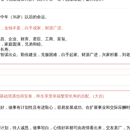
中年（36岁）以后的命运。
庆，金钱丰盈，白手成家，财源广进。
文昌、企业、财库、君臣、工商、富翁。
身，家庭圆满，兄弟和睦。
望长寿。
略智谋出众。勤俭建业，克服困难，白手起家。财源广进，兴家积蓄，到
基础境遇也得安泰，终生享受幸福繁荣长寿的吉配。(大吉)
良好，做事有计划性且有进取心，容易发展成功。在扩展事业和交际应酬
有计划，待人诚恳，做事坦白，心情好坏都可由表情看出来，交友甚广，