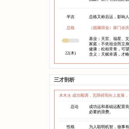
半吉
总格又称后运，影响人
总格
（掘藏得金）家门余
基业：天官、福星、
家庭：不依祖业而立
健康：松柏常青，可
22(木)
含义：天赋幸遇，才
三才剖析
木木火 成功顺调，无障碍而向上发展，
总论
成功运和基础运配置
必要的浪费。
性格
为人聪明机智，做事