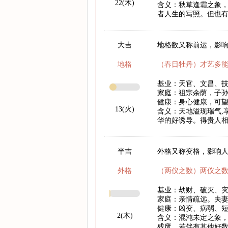
22(木)
含义：秋草逢霜之象
者人生的写照。但也
大吉
地格数又称前运，影响
地格
（春日牡丹）才艺多
基业：天官、文昌、
家庭：祖宗余荫，子
健康：身心健康，可
13(火)
含义：天地溢现瑞气,
华的好诱导。得贵人相
半吉
外格又称变格，影响
外格
（两仪之数）两仪之
基业：劫财、破灭、
家庭：亲情疏远。夫
健康：凶变、病弱、
2(木)
含义：混沌未定之象
残废。若伴有其他好