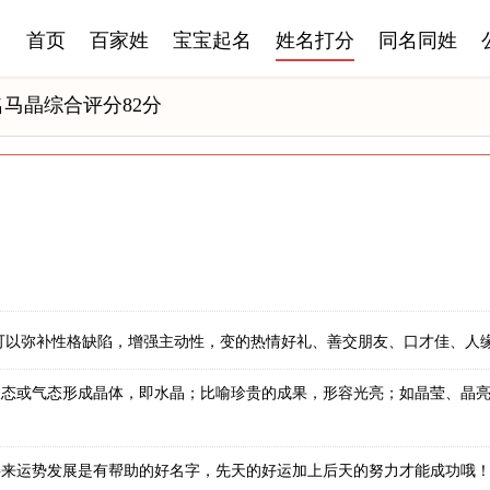
首页
百家姓
宝宝起名
姓名打分
同名同姓
名马晶综合评分82分
可以弥补性格缺陷，增强主动性，变的热情好礼、善交朋友、口才佳、人
液态或气态形成晶体，即水晶；比喻珍贵的成果，形容光亮；如晶莹、晶
将来运势发展是有帮助的好名字，先天的好运加上后天的努力才能成功哦