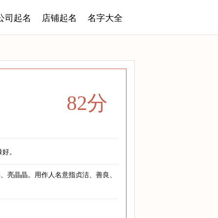
公司起名
店铺起名
名字大全
82分
缘好。
亮、亮晶晶。用作人名意指贞洁、善良、
！