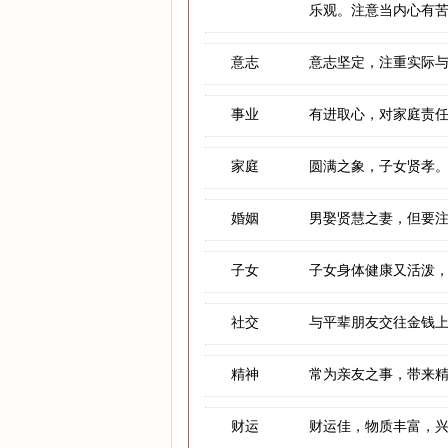
乐观。注意当内心有
意志
意志坚定，注重实际
事业
有进取心，对家庭责
家庭
圆满之象，子女贤孝
婚姻
男娶贤慧之妻，但要
子女
子女身体健康又活泼
社交
与平辈朋友交往金钱
精神
常为亲友之事，带来
财运
财运佳，物质丰富，