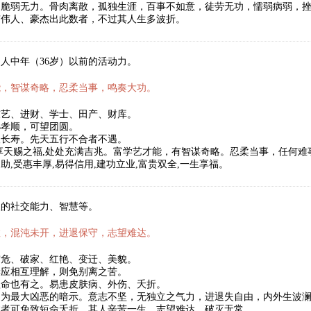
，脆弱无力。骨肉离散，孤独生涯，百事不如意，徒劳无功，懦弱病弱，
有伟人、豪杰出此数者，不过其人生多波折。
人中年（36岁）以前的活动力。
能，智谋奇略，忍柔当事，鸣奏大功。
技艺、进财、学士、田产、财库。
孙孝顺，可望团圆。
望长寿。先天五行不合者不遇。
享天赐之福,处处充满吉兆。富学艺才能，有智谋奇略。忍柔当事，任何
助,受惠丰厚,易得信用,建功立业,富贵双全,一生享福。
人的社交能力、智慧等。
数，混沌未开，进退保守，志望难达。
灾危、破家、红艳、变迁、美貌。
妻应相互理解，则免别离之苦。
短命也有之。易患皮肤病、外伤、夭折。
，为最大凶恶的暗示。意志不坚，无独立之气力，进退失自由，内外生波
数者可免致短命夭折。其人辛苦一生，志望难达，破灭无常。