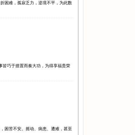
挫折困难，孤寂乏力，逆境不平，为此数
难事皆巧于措置而奏大功，为得享福贵荣
澜，困苦不安。摇动、病患、遭难，甚至