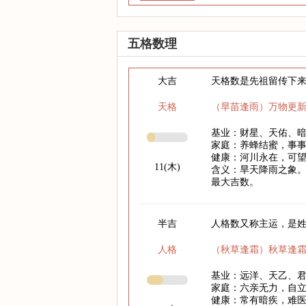
五格数理
大吉
天格数是先祖留传下
天格
（旱苗逢雨）万物更
基业：财星、天佑、
家庭：养蜂结蜜，事
健康：河川永在，可
11(木)
含义：旱天降雨之象。
最大吉数。
半吉
人格数又称主运，是
人格
（秋草逢霜）秋草逢
基业：远洋、天乙、
家庭：六亲无力，自
健康：常有暗疾，难