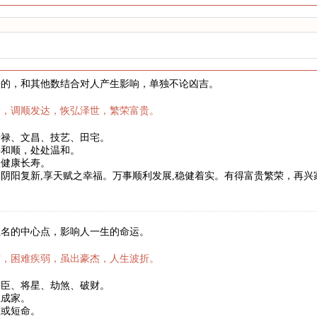
来的，和其他数结合对人产生影响，单独不论凶吉。
新，调顺发达，恢弘泽世，繁荣富贵。
暗禄、文昌、技艺、田宅。
事和顺，处处温和。
望健康长寿。
阴阳复新,享天赋之幸福。万事顺利发展,稳健着实。有得富贵繁荣，再
姓名的中心点，影响人一生的命运。
霜，困难疾弱，虽出豪杰，人生波折。
君臣、将星、劫煞、破财。
立成家。
医或短命。