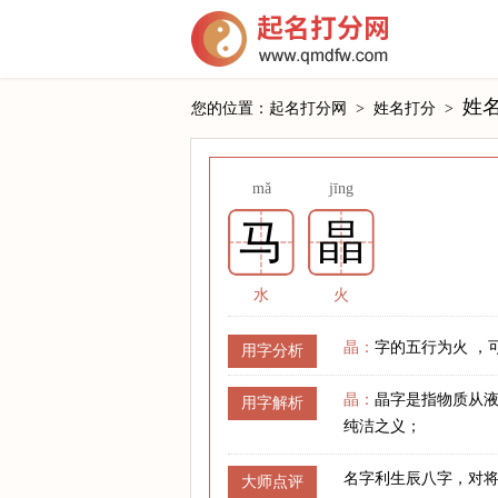
姓
您的位置：
起名打分网
>
姓名打分
>
mǎ
jīng
马
晶
水
火
晶：
字的五行为火 ，
用字分析
晶：
晶字是指物质从
用字解析
纯洁之义；
名字利生辰八字，对
大师点评