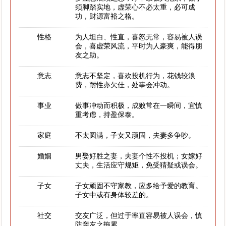
须脚踏实地，虚荣心不必太重，必可成
功，财源富裕之格。
性格
为人坦白、性直，喜怒无常，容易被人误
会，喜虚荣风流，平时为人豪爽，能得朋
友之助。
意志
意志不坚定，喜欢投机行为，花钱较浪
费，耐性亦欠佳，处事会冲动。
事业
做事冲动而积极，成败常在一瞬间，宜慎
重考虑，持盈保泰。
家庭
不太圆满，子女又顽固，夫妻多争吵。
婚姻
男娶好胜之妻，夫妻个性不投机；女嫁好
丈夫，生活应守规矩，免受猜疑或误会。
子女
子女顽固不守家教，应多给予爱的教育。
子女中或有身体较差的。
社交
交友广泛，但过于率直容易被人误会，慎
防亲友之拖累。