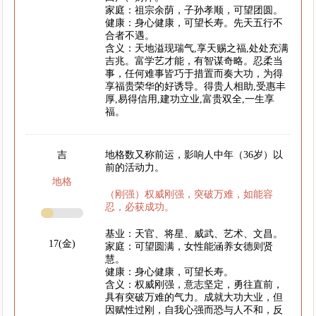
家庭：祖宗余荫，子孙孝顺，可望团圆。
健康：身心健康，可望长寿。先天五行不
合者不遇。
含义：天地溢现瑞气,享天赐之福,处处充满
吉兆。富学艺才能，有智谋奇略。忍柔当
事，任何难事皆巧于措置而奏大功，为得
享福贵荣华的好诱导。得贵人相助,受惠丰
厚,易得信用,建功立业,富贵双全,一生享
福。
吉
地格数又称前运，影响人中年（36岁）以
前的活动力。
地格
（刚强）权威刚强，突破万难，如能容
忍，必获成功。
基业：天官、将星、威武、艺术、文昌。
17(金)
家庭：可望圆满，女性能涵养女德则贤
慧。
健康：身心健康，可望长寿。
含义：权威刚强，意志坚定，勇往直前，
具有突破万难的气力。成就大功大业，但
因赋性过刚，自我心强而恐与人不和，反