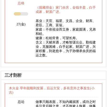
总格
（掘藏得金）家门余庆，金钱丰盈，白手
成家，财源广进。
基业：天官、福星、文昌、企业、财库、
27(金)
君臣、工商、富翁。
家庭：不依祖业而立身，家庭圆满，兄弟
和睦。
健康：松柏常青，可望长寿。
含义：天赋幸遇，才略智谋出众。勤俭建
业，克服困难，白手起家。财源广进，兴
家积蓄，到老愈丰，为子孙继承余庆的福
运之数。
三才剖析
木火金 早年能顺利发展，后运欠安，多有意外之事发生(小
吉)
总论
做事只顾表面，不知内藏祸害，成功之时
多注意后顾之患，才不致被人拖累，做事