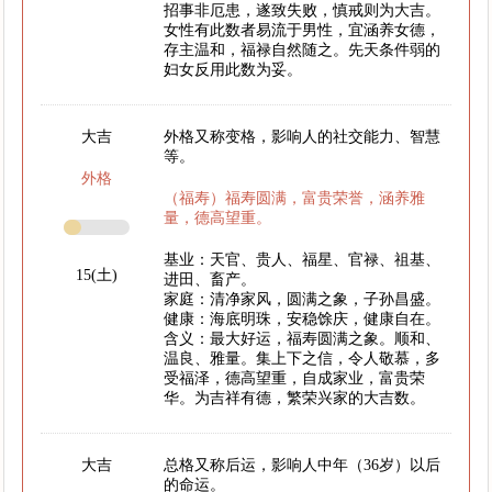
招事非厄患，遂致失败，慎戒则为大吉。
女性有此数者易流于男性，宜涵养女德，
存主温和，福禄自然随之。先天条件弱的
妇女反用此数为妥。
大吉
外格又称变格，影响人的社交能力、智慧
等。
外格
（福寿）福寿圆满，富贵荣誉，涵养雅
量，德高望重。
基业：天官、贵人、福星、官禄、祖基、
15(土)
进田、畜产。
家庭：清净家风，圆满之象，子孙昌盛。
健康：海底明珠，安稳馀庆，健康自在。
含义：最大好运，福寿圆满之象。顺和、
温良、雅量。集上下之信，令人敬慕，多
受福泽，德高望重，自成家业，富贵荣
华。为吉祥有德，繁荣兴家的大吉数。
大吉
总格又称后运，影响人中年（36岁）以后
的命运。