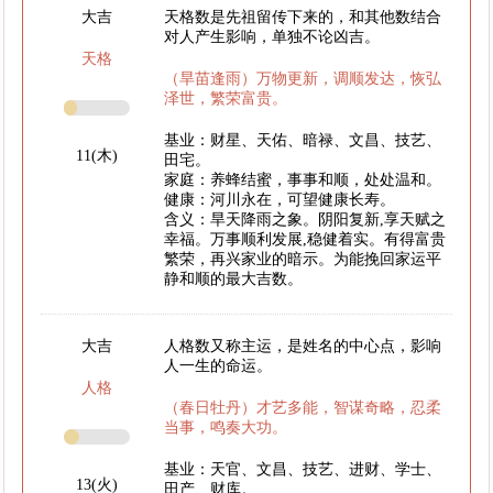
大吉
天格数是先祖留传下来的，和其他数结合
对人产生影响，单独不论凶吉。
天格
（旱苗逢雨）万物更新，调顺发达，恢弘
泽世，繁荣富贵。
基业：财星、天佑、暗禄、文昌、技艺、
11(木)
田宅。
家庭：养蜂结蜜，事事和顺，处处温和。
健康：河川永在，可望健康长寿。
含义：旱天降雨之象。阴阳复新,享天赋之
幸福。万事顺利发展,稳健着实。有得富贵
繁荣，再兴家业的暗示。为能挽回家运平
静和顺的最大吉数。
大吉
人格数又称主运，是姓名的中心点，影响
人一生的命运。
人格
（春日牡丹）才艺多能，智谋奇略，忍柔
当事，鸣奏大功。
基业：天官、文昌、技艺、进财、学士、
13(火)
田产、财库。