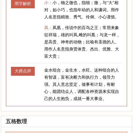
小：
小，物之微也，指细；微，与“大”相
用字解析
对，如小巧，也指年幼的人和谦词。用作
人名意指精致、秀气、伶俐、小心谨慎。
凤：
凤凰，传说中的百鸟之王；常用来象
征祥瑞，雄的叫凤,雌的叫凰；与龙一样，
是高贵、神奇的动物；比喻有圣德的人。
用作人名意指身贤体贵、杰出、优雅、大
富大贵；
金水组合，金生水，水旺。这种组合的人
大师点评
有智谋，富有决断力和执行力，领导力
强。其人意志坚定，做事有计划，有耐
心，能团结众人，调配各种资源来实现自
己的人生抱负，成就一番大事业。
五格数理