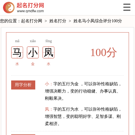
您的位置：
起名打分网
>
姓名打分
>
姓名马小凤综合评分100分
mǎ
xiǎo
fèng
100分
马
小
凤
水
金
水
小：
字的五行为金 ，可以弥补性格缺陷，
用字分析
增强决断力，变的行动稳健、办事认真、
刚毅果决。
凤：
字的五行为水 ，可以弥补性格缺陷，
增强智慧，变的聪明好学、足智多谋、刚
柔相济。