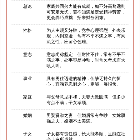
总论
家庭共同努力能有成就，如不好高骛远则
可安定无忧，若不知满足定受精神劳苦，
更会弄巧成拙，招来财务困难。
性格
为人主观又好胜，竞争心理强烈，外表乐
观，内则空虚，常有不平不满之事，有风
流之性，应留心色难。
意志
意志尚称坚定，但耐性不佳，常有不平不
满之事，处事容易冲动，时常欠考虑而大
吼大叫。
事业
具有勇往迈进的精神，但缺乏持久的恒
心，宜涵养忍耐之心，定能一展报负。
家庭
与父母意见不和，夫妻大致圆满，但多少
有点不满，子女孝顺。
婚姻
男娶贤淑之妻，但婚后常有争吵；女嫁顽
强之夫，婚姻不太美满。
子女
子女都有责任感，长大能孝顺，且能在社
会上有所成就。