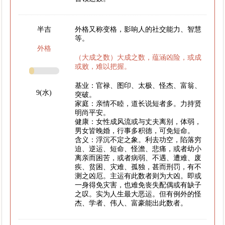
半吉
外格又称变格，影响人的社交能力、智慧
等。
外格
（大成之数）大成之数，蕴涵凶险，或成
或败，难以把握。
基业：官禄、图印、太极、怪杰、富翁、
9(水)
突破。
家庭：亲情不睦，道长说短者多。力持贤
明尚平安。
健康：女性成风流或与丈夫离别，体弱，
男女皆晚婚，行事多积德，可免短命。
含义：浮沉不定之象。利去功空，陷落穷
迫、逆运、短命、怪澹、悲痛，或者幼小
离亲而困苦，或者病弱、不遇、遭难、废
疾、贫困、灾难、孤独，甚而刑罚，有不
测之凶厄。主运有此数者则为大凶。即或
一身得免灾害，也难免丧失配偶或有缺子
之叹。实为人生最大恶运。但有例外的怪
杰、学者、伟人、富豪能出此数者。