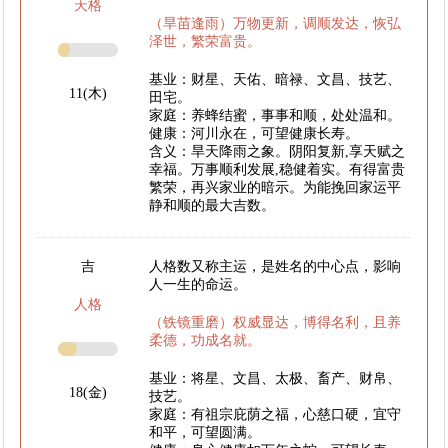
天格
（旱苗逢雨）万物更新，调顺发达，恢弘
泽世，繁荣富贵。
基业：财星、天佑、暗禄、文昌、技艺、
11(木)
田宅。
家庭：养蜂结蜜，事事和顺，处处温和。
健康：河川永在，可望健康长寿。
含义：旱天降雨之象。阴阳复新,享天赋之
幸福。万事顺利发展,稳健着实。有得富贵
繁荣，再兴家业的暗示。为能挽回家运平
静和顺的最大吉数。
吉
人格数又称主运，是姓名的中心点，影响
人一生的命运。
人格
（铁镜重磨）权威显达，博得名利，且养
柔德，功成名就。
基业：将星、文昌、太极、畜产、财帛、
18(金)
技艺。
家庭：有祖宗庇荫之福，心慈口硬，宜守
和平，可望圆满。