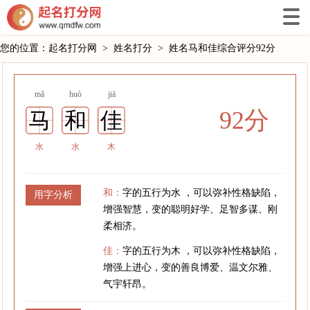
您的位置：
起名打分网
>
姓名打分
>
姓名马和佳综合评分92分
mǎ
huò
jiā
92分
马
和
佳
水
水
木
和：
字的五行为水 ，可以弥补性格缺陷，
用字分析
增强智慧，变的聪明好学、足智多谋、刚
柔相济。
佳：
字的五行为木 ，可以弥补性格缺陷，
增强上进心，变的善良博爱、温文尔雅、
气宇轩昂。