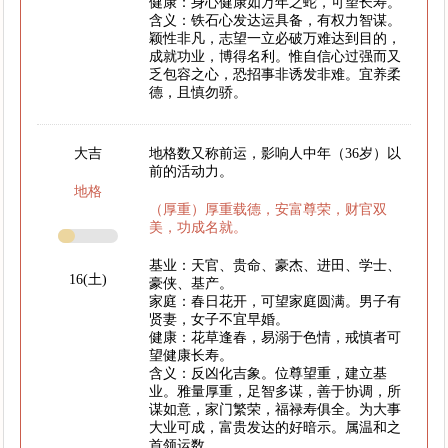
健康：身心健康如万年之蛇，可望长寿。
含义：铁石心发达运具备，有权力智谋。
颖性非凡，志望一立必破万难达到目的，
成就功业，博得名利。惟自信心过强而又
乏包容之心，恐招事非诱发非难。宜养柔
德，且慎勿骄。
大吉
地格数又称前运，影响人中年（36岁）以
前的活动力。
地格
（厚重）厚重载德，安富尊荣，财官双
美，功成名就。
基业：天官、贵命、豪杰、进田、学士、
16(土)
豪侠、基产。
家庭：春日花开，可望家庭圆满。男子有
贤妻，女子不宜早婚。
健康：花草逢春，易溺于色情，戒慎者可
望健康长寿。
含义：反凶化吉象。位尊望重，建立基
业。雅量厚重，足智多谋，善于协调，所
谋如意，家门繁荣，福禄寿俱全。为大事
大业可成，富贵发达的好暗示。属温和之
首领运数。