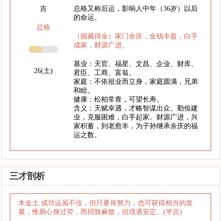
吉
总格又称后运，影响人中年（36岁）以后
的命运。
总格
（掘藏得金）家门余庆，金钱丰盈，白手
成家，财源广进。
基业：天官、福星、文昌、企业、财库、
26(土)
君臣、工商、富翁。
家庭：不依祖业而立身，家庭圆满，兄弟
和睦。
健康：松柏常青，可望长寿。
含义：天赋幸遇，才略智谋出众。勤俭建
业，克服困难，白手起家。财源广进，兴
家积蓄，到老愈丰，为子孙继承余庆的福
运之数。
三才剖析
木金土 成功运虽不佳，但只要肯努力，也可获得相当的发
展，惟易心身过劳，而招致麻烦，但境遇安定。(半吉)