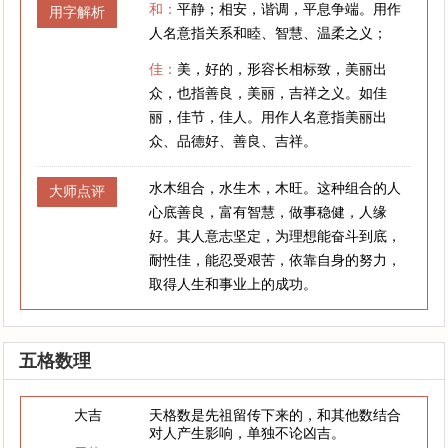
和：
平静；相安，谐调，平息争端。用作
用字解析
人名意指关系和睦、智慧、温柔之义；
佳：
美，好的，形容长相标致，美丽出
众，也指善良，美丽，吉祥之义。如佳
丽，佳节，佳人。用作人名意指美丽出
众、品德好、善良、吉祥。
水木组合，水生木，木旺。这种组合的人
大师点评
心底善良，富有智慧，做事稳健，人缘
好。其人意志坚定，为理想能奋斗到底，
耐性佳，能忍受艰苦，依靠自身的努力，
取得人生和事业上的成功。
五格数理
大吉
天格数是先祖留传下来的，和其他数结合
对人产生影响，单独不论凶吉。