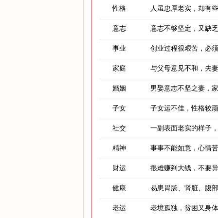
性格
人虽忠厚老实，却有
意志
意志不够坚定，又缺
事业
创业过程很艰苦，必
家庭
与父母意见不和，夫
婚姻
男娶意志不坚之妻，
子女
子女运不佳，性格较
社交
一副表面老实的样子
精神
事事不能如意，心情
财运
很难赚到大钱，不要
健康
易患胃肠、肾脏、腹
老运
老境孤独，贫困又身