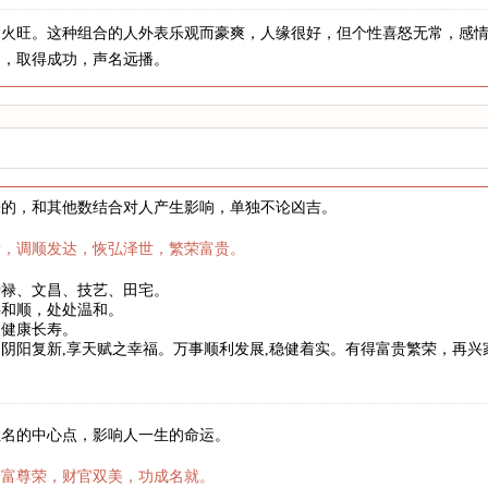
，火旺。这种组合的人外表乐观而豪爽，人缘很好，但个性喜怒无常，感
力，取得成功，声名远播。
来的，和其他数结合对人产生影响，单独不论凶吉。
新，调顺发达，恢弘泽世，繁荣富贵。
暗禄、文昌、技艺、田宅。
事和顺，处处温和。
望健康长寿。
阴阳复新,享天赋之幸福。万事顺利发展,稳健着实。有得富贵繁荣，再
姓名的中心点，影响人一生的命运。
安富尊荣，财官双美，功成名就。