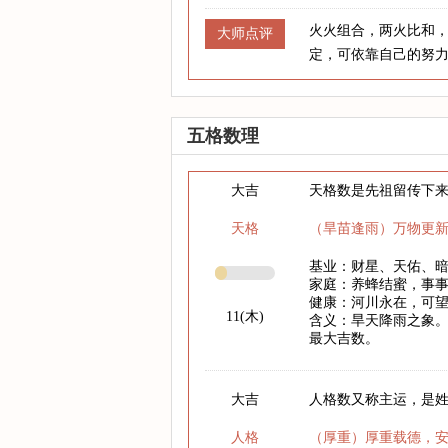
火火组合，两火比和
大师点评
定，可依靠自己的努
五格数理
大吉
天格数是先祖留传下
天格
（旱苗逢雨）万物更
基业：财星、天佑、
家庭：养蜂结蜜，事
健康：河川永在，可
11(木)
含义：旱天降雨之象。
最大吉数。
大吉
人格数又称主运，是
人格
（厚重）厚重载德，