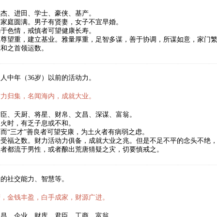
豪杰、进田、学士、豪侠、基产。
望家庭圆满。男子有贤妻，女子不宜早婚。
溺于色情，戒慎者可望健康长寿。
位尊望重，建立基业。雅量厚重，足智多谋，善于协调，所谋如意，家门
温和之首领运数。
人中年（36岁）以前的活动力。
财力归集，名闻海内，成就大业。
君臣、天厨、将星、财帛、文昌、深谋、富翁。
为火时，有乏子息或不和。
而“三才”善良者可望安康，为土火者有病弱之虑。
受福之数。财力活动力俱备，成就大业之兆。但是不足不平的念头不绝，
数者都流于男性，或者酿出荒唐猜疑之灾，切要慎戒之。
人的社交能力、智慧等。
庆，金钱丰盈，白手成家，财源广进。
文昌、企业、财库、君臣、工商、富翁。