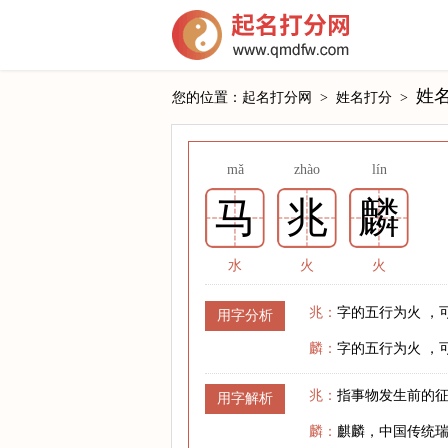
姓名
您的位置：
起名打分网
>
姓名打分
>
mǎ
zhào
lín
马
兆
麟
水
火
火
兆：
字的五行为火 ，
用字分析
麟：
字的五行为火 ，
兆：
指事物发生前的
用字解析
麟：
麒麟，中国传统