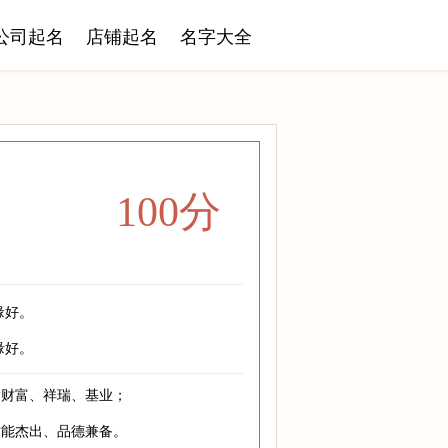
公司起名
店铺起名
名字大全
100分
缘好。
缘好。
指财富、祥瑞、基业；
才能杰出、品德兼备。