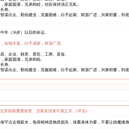
身，家庭圆满，兄弟和睦，但应保持清正无私。
望长寿。
略智谋出众。勤俭建业，克服困难，白手起家。财源广进，兴家积蓄，到
中年（36岁）以后的命运。
庆，金钱丰盈，白手成家，财源广进。
文昌、企业、财库、君臣、工商、富翁。
身，家庭圆满，兄弟和睦。
望长寿。
略智谋出众。勤俭建业，克服困难，白手起家。财源广进，兴家积蓄，到
尤其容易遭遇急变、没落及招来不测之灾。(半吉)
好保守点去领薪水，免得精神及物质损失，保重身体为要，不要让病魔缠