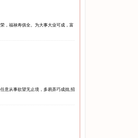
繁荣，福禄寿俱全。为大事大业可成，富
任意从事欲望无止境，多易弄巧成拙,招