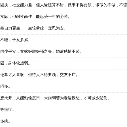
些固执，社交能力差，但人缘还算不错，做事不得要领，该做的不做，不
乏实际，但耐性尚佳，能忍受一生的劳苦。
须靠自力更生，一生较劳碌，宜忍为安。
妻不睦，子女多累。
家内少平安；女嫁好胜好强之夫，婚后感情不睦。
顽固，身体较虚弱。
，还算讨人喜欢，但待人不得要领，交友不广。
苦闷多。
异想天开，只能勤俭度日，未雨绸缪为老运设想，才可减少悲伤。
部等病症。
体多病。