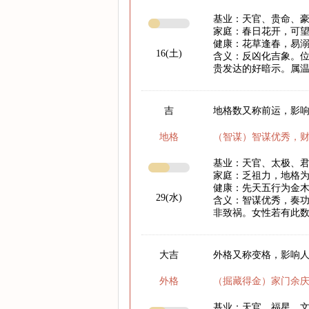
基业：天官、贵命、
家庭：春日花开，可
健康：花草逢春，易
16(土)
含义：反凶化吉象。
贵发达的好暗示。属
吉
地格数又称前运，影响
地格
（智谋）智谋优秀，
基业：天官、太极、
家庭：乏祖力，地格
健康：先天五行为金木
29(水)
含义：智谋优秀，奏功
非致祸。女性若有此
大吉
外格又称变格，影响
外格
（掘藏得金）家门余
基业：天官、福星、