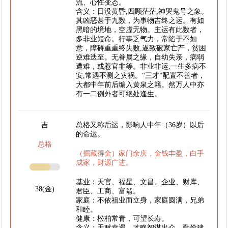
流、心性变态。
含义：日没黄昏,四顾茫茫,神哭鬼号之象。
其凶恶甚于九数，为事物吉终之运。有如
黑暗的境地，空虚无物。主运有此数者，
多非业短命。行事乏气力，常陷于不如
意，障碍重重终失败,遂致破家亡产，贫困
逆难迭至。无眷属之缘，自幼失亲，病弱
遭难，或惹官非等。非业非运,一生多病不
安,常遇不测之灾祸。“三才”配置不善者，
大都中年前后编入黄泉之籍。然万人中亦
有一二例外者可绝处逢生。
吉
总格又称后运，影响人中年（36岁）以后
的命运。
总格
（掘藏得金）家门余庆，金钱丰盈，白手
成家，财源广进。
基业：天官、福星、文昌、企业、财库、
38(金)
君臣、工商、富翁。
家庭：不依祖业而立身，家庭圆满，兄弟
和睦。
健康：松柏常青，可望长寿。
含义：天赋幸遇，才略智谋出众。勤俭建