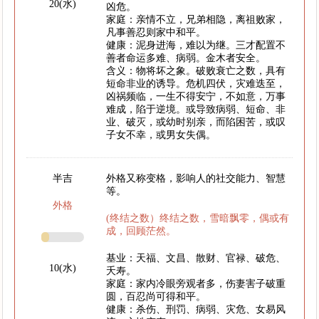
20(水)
凶危。
家庭：亲情不立，兄弟相隐，离祖败家，
凡事善忍则家中和平。
健康：泥身进海，难以为继。三才配置不
善者命运多难、病弱。金木者安全。
含义：物将坏之象。破败衰亡之数，具有
短命非业的诱导。危机四伏，灾难迭至，
凶祸频临，一生不得安宁，不如意，万事
难成，陷于逆境。或导致病弱、短命、非
业、破灭，或幼时别亲，而陷困苦，或叹
子女不幸，或男女失偶。
半吉
外格又称变格，影响人的社交能力、智慧
等。
外格
(终结之数）终结之数，雪暗飘零，偶或有
成，回顾茫然。
基业：天福、文昌、散财、官禄、破危、
10(水)
夭寿。
家庭：家内冷眼旁观者多，伤妻害子破重
圆，百忍尚可得和平。
健康：杀伤、刑罚、病弱、灾危、女易风