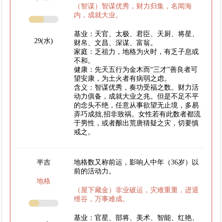
（智谋）智谋优秀，财力归集，名闻海
内，成就大业。
基业：天官、太极、君臣、天厨、将星、
29(水)
财帛、文昌、深谋、富翁。
家庭：乏祖力，地格为火时，有乏子息或
不和。
健康：先天五行为金木而“三才”善良者可
望安康，为土火者有病弱之虑。
含义：智谋优秀，奏功受福之数。财力活
动力俱备，成就大业之兆。但是不足不平
的念头不绝，任意从事欲望无止境，多易
弄巧成拙,招非致祸。女性若有此数者都流
于男性，或者酿出荒唐猜疑之灾，切要慎
戒之。
半吉
地格数又称前运，影响人中年（36岁）以
前的活动力。
地格
（屋下藏金）非业破运，灾难重重，进退
维谷，万事难成。
基业：官星、部将、美术、智能、红艳、