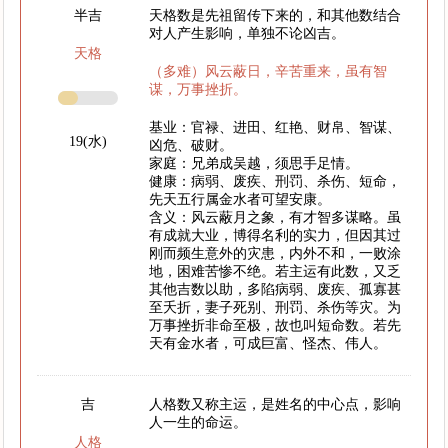
半吉
天格数是先祖留传下来的，和其他数结合
对人产生影响，单独不论凶吉。
天格
（多难）风云蔽日，辛苦重来，虽有智
谋，万事挫折。
基业：官禄、进田、红艳、财帛、智谋、
19(水)
凶危、破财。
家庭：兄弟成吴越，须思手足情。
健康：病弱、废疾、刑罚、杀伤、短命，
先天五行属金水者可望安康。
含义：风云蔽月之象，有才智多谋略。虽
有成就大业，博得名利的实力，但因其过
刚而频生意外的灾患，内外不和，一败涂
地，困难苦惨不绝。若主运有此数，又乏
其他吉数以助，多陷病弱、废疾、孤寡甚
至夭折，妻子死别、刑罚、杀伤等灾。为
万事挫折非命至极，故也叫短命数。若先
天有金水者，可成巨富、怪杰、伟人。
吉
人格数又称主运，是姓名的中心点，影响
人一生的命运。
人格