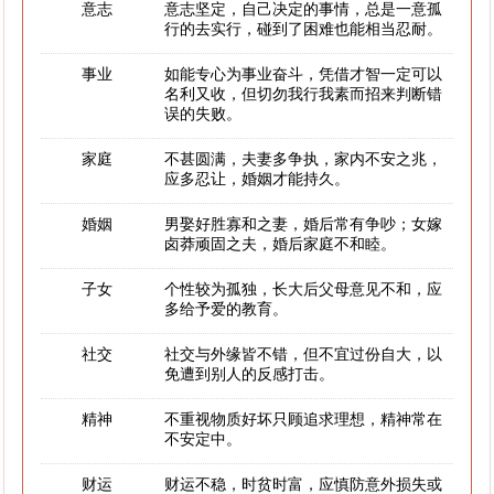
意志
意志坚定，自己决定的事情，总是一意孤
行的去实行，碰到了困难也能相当忍耐。
事业
如能专心为事业奋斗，凭借才智一定可以
名利又收，但切勿我行我素而招来判断错
误的失败。
家庭
不甚圆满，夫妻多争执，家内不安之兆，
应多忍让，婚姻才能持久。
婚姻
男娶好胜寡和之妻，婚后常有争吵；女嫁
卤莽顽固之夫，婚后家庭不和睦。
子女
个性较为孤独，长大后父母意见不和，应
多给予爱的教育。
社交
社交与外缘皆不错，但不宜过份自大，以
免遭到别人的反感打击。
精神
不重视物质好坏只顾追求理想，精神常在
不安定中。
财运
财运不稳，时贫时富，应慎防意外损失或