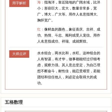
海：
指海洋，靠近陆地的广阔水域，比洋
用字解析
小；形容巨大，宏大，数量非常多，宽
广，博大，广大等。用作人名意指博大、
胸怀宽广。
红：
像鲜血的颜色，象征喜庆、吉祥、成
功、热情、斗志、顺利或受人宠信。用作
人名意指成功、祥瑞、成就辉煌。
水水组合，两水比和，水旺。这种组合的
大师点评
人有智谋，有才华，做事都能经过仔细考
虑，观察力强。其人意志坚定，为自己理
想不断奋斗，耐性佳，能忍受艰苦，若能
团结和信任他人，则必定会取得大的成
功。
五格数理