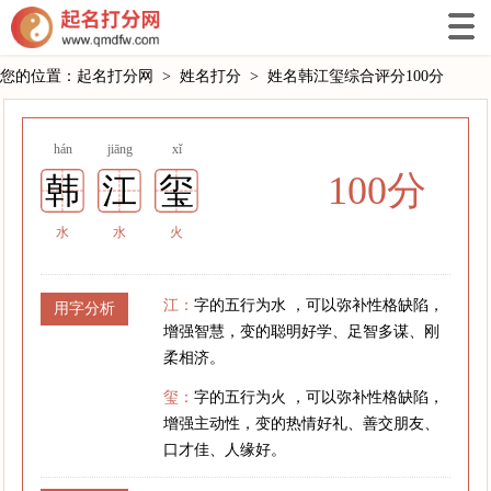
您的位置：
起名打分网
>
姓名打分
>
姓名韩江玺综合评分100分
hán
jiāng
xǐ
100分
韩
江
玺
水
水
火
江：
字的五行为水 ，可以弥补性格缺陷，
用字分析
增强智慧，变的聪明好学、足智多谋、刚
柔相济。
玺：
字的五行为火 ，可以弥补性格缺陷，
增强主动性，变的热情好礼、善交朋友、
口才佳、人缘好。