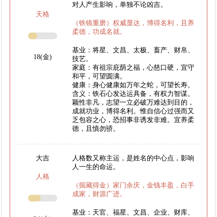
对人产生影响，单独不论凶吉。
天格
（铁镜重磨）权威显达，博得名利，且养
柔德，功成名就。
基业：将星、文昌、太极、畜产、财帛、
18(金)
技艺。
家庭：有祖宗庇荫之福，心慈口硬，宜守
和平，可望圆满。
健康：身心健康如万年之蛇，可望长寿。
含义：铁石心发达运具备，有权力智谋。
颖性非凡，志望一立必破万难达到目的，
成就功业，博得名利。惟自信心过强而又
乏包容之心，恐招事非诱发非难。宜养柔
德，且慎勿骄。
大吉
人格数又称主运，是姓名的中心点，影响
人一生的命运。
人格
（掘藏得金）家门余庆，金钱丰盈，白手
成家，财源广进。
基业：天官、福星、文昌、企业、财库、