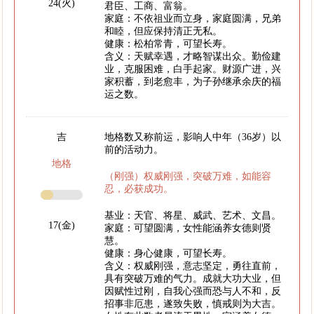
24(火)
君臣、工商、富翁。
家庭：不依祖业而立身，家庭圆满，兄弟
和睦，但应保持清正无私。
健康：松柏常青，可望长寿。
含义：天赋幸遇，才略智谋出众。勤俭建
业，克服困难，白手起家。财源广进，兴
家积蓄，到老愈丰，为子孙继承余庆的福
运之数。
吉
地格数又称前运，影响人中年（36岁）以
前的活动力。
地格
（刚强）权威刚强，突破万难，如能容
忍，必获成功。
基业：天官、将星、威武、艺术、文昌。
17(金)
家庭：可望圆满，女性能涵养女德则贤
慧。
健康：身心健康，可望长寿。
含义：权威刚强，意志坚定，勇往直前，
具有突破万难的气力。成就大功大业，但
因赋性过刚，自我心强而恐与人不和，反
招事非厄患，遂致失败，慎戒则为大吉。