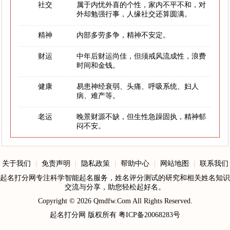
社交
属于内忧外喜的个性，家内不平不和，对
外却勉强行事，人缘社交还算圆满。
精神
内部多劳多争，精神不安定。
财运
中年后财运尚佳，但须戒风流成性，浪费
时间和金钱。
健康
易患神经衰弱、头痛、呼吸系统、妇人
病、难产等。
老运
晚景财源不缺，但生性急躁固执，精神郁
闷不安。
关于我们
|
免责声明
|
隐私政策
|
帮助中心
|
网站地图
|
联系我们
起名打分网专注科学智能起名服务，姓名评分测试的研究和相关姓名知识
交流与分享，助您轻松起好名。
Copyright © 2026
Qmdfw.Com
All Rights Reserved.
起名打分网
版权所有
粤ICP备20068283号