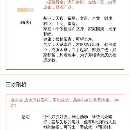
（掘藏得金）家门余庆，金钱丰盈，白手
成家，财源广进。
基业：天官、福星、文昌、企业、财库、
34(火)
君臣、工商、富翁。
家庭：不依祖业而立身，家庭圆满，兄弟
和睦。
健康：松柏常青，可望长寿。
含义：天赋幸遇，才略智谋出众。勤俭建
业，克服困难，白手起家。财源广进，兴
家积蓄，到老愈丰，为子孙继承余庆的福
运之数。
三才剖析
金火金 成功运被压抑，不能成功，易生心身过劳及病难。(半
吉)
总论
个性好胜好强，雄心勃勃，终致到处碰
壁，尝尽失败的滋味，但有时也有出人意
料的绝招，可闯出一番成就，得到财利