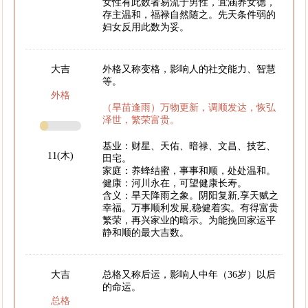
女性有此数者易流于男性，宜涵养女德，
存主温和，福禄自然随之。先天条件弱的
妇女反用此数为妥。
大吉
外格又称变格，影响人的社交能力、智慧
等。
外格
（旱苗逢雨）万物更新，调顺发达，恢弘
泽世，繁荣富贵。
基业：财星、天佑、暗禄、文昌、技艺、
11(木)
田宅。
家庭：养蜂结蜜，事事和顺，处处温和。
健康：河川永在，可望健康长寿。
含义：旱天降雨之象。阴阳复新,享天赋之
幸福。万事顺利发展,稳健着实。有得富贵
繁荣，再兴家业的暗示。为能挽回家运平
静和顺的最大吉数。
大吉
总格又称后运，影响人中年（36岁）以后
的命运。
总格