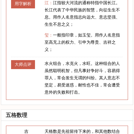
江：
江指较大河流的通称特指中国长江。
用字解析
长江代表了中华民族的智慧，向征生生不
息。用作人名意指志向远大、意志坚强、
生生不息之义；
玺：
一般指印章，如玉玺。用作人名意指
至高无上的权力、引申为尊贵、吉祥之
义；
水火组合，水克火，水旺。这种组合的人
大师点评
虽然聪明机智，但凡事好争好斗，容易得
罪人，常会发生无谓的纠纷。其人意志不
坚定，易受迷惑，耐性也不佳，常会遭受
意外的失败和打击。
五格数理
吉
天格数是先祖留传下来的，和其他数结合