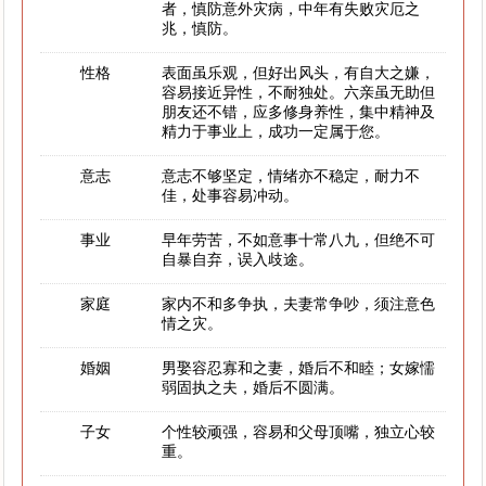
者，慎防意外灾病，中年有失败灾厄之
兆，慎防。
性格
表面虽乐观，但好出风头，有自大之嫌，
容易接近异性，不耐独处。六亲虽无助但
朋友还不错，应多修身养性，集中精神及
精力于事业上，成功一定属于您。
意志
意志不够坚定，情绪亦不稳定，耐力不
佳，处事容易冲动。
事业
早年劳苦，不如意事十常八九，但绝不可
自暴自弃，误入歧途。
家庭
家内不和多争执，夫妻常争吵，须注意色
情之灾。
婚姻
男娶容忍寡和之妻，婚后不和睦；女嫁懦
弱固执之夫，婚后不圆满。
子女
个性较顽强，容易和父母顶嘴，独立心较
重。