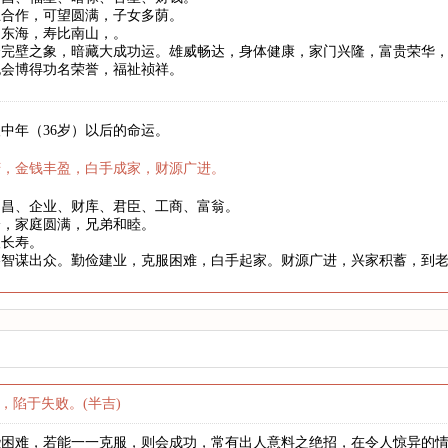
互合作，可望圆满，子女多荫。
如东海，寿比南山，。
合完壁之象，暗藏大成功运。雄威畅达，身体健康，家门兴隆，富贵荣华
也会博得功名荣誉，福祉祯祥。
中年（36岁）以后的命运。
庆，金钱丰盈，白手成家，财源广进。
文昌、企业、财库、君臣、工商、富翁。
身，家庭圆满，兄弟和睦。
望长寿。
略智谋出众。勤俭建业，克服困难，白手起家。财源广进，兴家积蓄，到
，陷于失败。(半吉)
些困难，若能一一克服，则会成功，常有出人意料之绝招，在令人惊异的