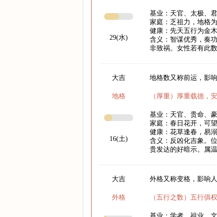
基业：天官、太极、
家庭：乏祖力，地格
健康：先天五行为金木
29(水)
含义：智谋优秀，奏功
非致祸。女性若有此
大吉
地格数又称前运，影响
地格
（厚重）厚重载德，
基业：天官、贵命、
家庭：春日花开，可
健康：花草逢春，易
16(土)
含义：反凶化吉象。
贵发达的好暗示。属
大吉
外格又称变格，影响
外格
（五行之数）五行俱
基业：学者、祖业、