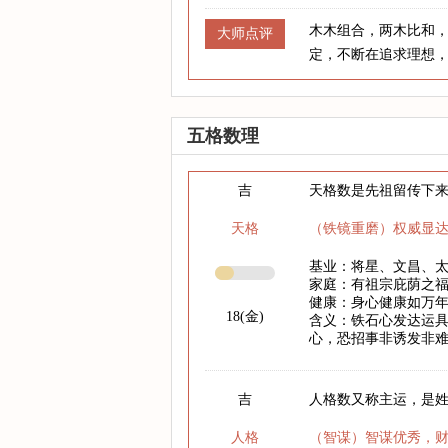
木木组合，两木比和
大师点评
定，不断在追求理想
五格数理
吉
天格数是先祖留传下
天格
（铁镜重磨）权威显
基业：将星、文昌、
家庭：有祖宗庇荫之
健康：身心健康如万
18(金)
含义：铁石心发达运
心，恐招事非诱发非
吉
人格数又称主运，是
人格
（智谋）智谋优秀，