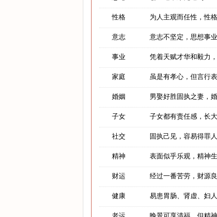
性格
为人主观而任性，性
意志
意志不坚定，思想事
事业
凭着天赋才华和毅力
家庭
虽是有孝心，但言行
婚姻
男娶好胜固执之妻，
子女
子女都有责任感，长
社交
固执己见，容易得罪
精神
表面似乎乐观，精神
财运
经过一番苦劳，财源
健康
易患胃肠、肾虚、妇
老运
晚景可享清福，但精