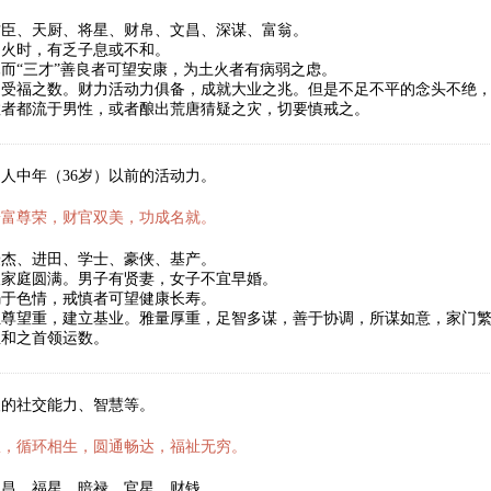
君臣、天厨、将星、财帛、文昌、深谋、富翁。
为火时，有乏子息或不和。
而“三才”善良者可望安康，为土火者有病弱之虑。
受福之数。财力活动力俱备，成就大业之兆。但是不足不平的念头不绝，
数者都流于男性，或者酿出荒唐猜疑之灾，切要慎戒之。
人中年（36岁）以前的活动力。
安富尊荣，财官双美，功成名就。
豪杰、进田、学士、豪侠、基产。
望家庭圆满。男子有贤妻，女子不宜早婚。
溺于色情，戒慎者可望健康长寿。
位尊望重，建立基业。雅量厚重，足智多谋，善于协调，所谋如意，家门
温和之首领运数。
人的社交能力、智慧等。
权，循环相生，圆通畅达，福祉无穷。
文昌、福星、暗禄、官星、财钱。