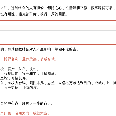
，木旺。这种组合的人有博爱、恻隐之心，性情温和平静，做事稳健可靠
，也有耐性，能克苦耐劳，获得丰厚的回报。
来的，和其他数结合对人产生影响，单独不论凶吉。
达，博得名利，且养柔德，功成名就。
太极、畜产、财帛、技艺。
福，心慈口硬，宜守和平，可望圆满。
年之蛇，可望长寿。
具备，有权力智谋。颖性非凡，志望一立必破万难达到目的，成就功业，
难。宜养柔德，且慎勿骄。
姓名的中心点，影响人一生的命运。
财力归集，名闻海内，成就大业。