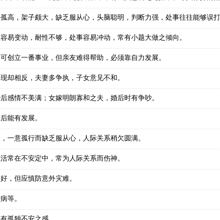
格孤高，架子颇大，缺乏服从心，头脑聪明，判断力强，处事往往能够误
业容易变动，耐性不够，处事容易冲动，常有小题大做之倾向。
，可创立一番事业，但亲友难得帮助，必须靠自力发展。
表现却相反，夫妻多争执，子女意见不和。
婚后感情不美满；女嫁明朗寡和之夫，婚后时有争吵。
大后能有发展。
人，一意孤行而缺乏服从心，人际关系稍欠圆满。
生活常在不安定中，常为人际关系而伤神。
良好，但应慎防意外灾难。
人病等。
神有孤独不安之感。