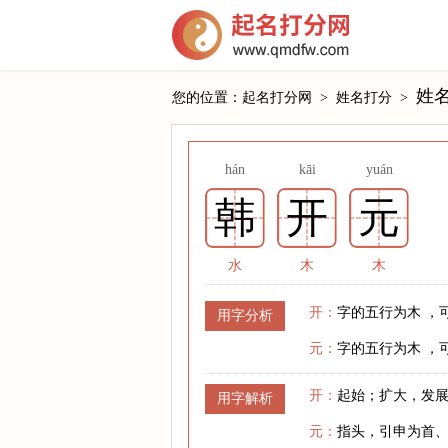
姓
您的位置：
起名打分网
>
姓名打分
>
hán
kāi
yuán
韩
开
元
水
木
木
开：
字的五行为木 ，
用字分析
元：
字的五行为木 ，
开：
起始；扩大，发
用字解析
元：
指头，引申为首