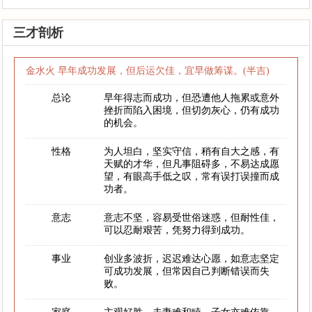
三才剖析
金水火 早年成功发展，但后运欠佳，宜早做筹谋。(半吉)
总论
早年得志而成功，但恐遭他人拖累或意外
挫折而陷入困境，但切勿灰心，仍有成功
的机会。
性格
为人坦白，坚实守信，稍有自大之感，有
天赋的才华，但凡事阻碍多，不易达成愿
望，有眼高手低之叹，常有误打误撞而成
功者。
意志
意志不坚，容易受世俗迷惑，但耐性佳，
可以忍耐艰苦，凭努力得到成功。
事业
创业多波折，迟迟难达心愿，如意志坚定
可成功发展，但常因自己判断错误而失
败。