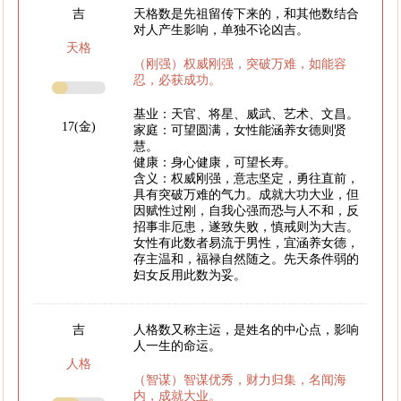
吉
天格数是先祖留传下来的，和其他数结合
对人产生影响，单独不论凶吉。
天格
（刚强）权威刚强，突破万难，如能容
忍，必获成功。
基业：天官、将星、威武、艺术、文昌。
17(金)
家庭：可望圆满，女性能涵养女德则贤
慧。
健康：身心健康，可望长寿。
含义：权威刚强，意志坚定，勇往直前，
具有突破万难的气力。成就大功大业，但
因赋性过刚，自我心强而恐与人不和，反
招事非厄患，遂致失败，慎戒则为大吉。
女性有此数者易流于男性，宜涵养女德，
存主温和，福禄自然随之。先天条件弱的
妇女反用此数为妥。
吉
人格数又称主运，是姓名的中心点，影响
人一生的命运。
人格
（智谋）智谋优秀，财力归集，名闻海
内，成就大业。