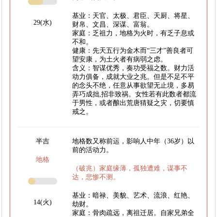
基业：天官、太极、君臣、天厨、将星、
29(水)
财帛、文昌、深谋、富翁。
家庭：乏祖力，地格为火时，有乏子息或
不和。
健康：先天五行为金木而“三才”善良者可
望安康，为土火者有病弱之虑。
含义：智谋优秀，奏功受福之数。财力活
动力俱备，成就大业之兆。但是不足不平
的念头不绝，任意从事欲望无止境，多易
弄巧成拙,招非致祸。女性若有此数者都流
于男性，或者酿出荒唐猜疑之灾，切要慎
戒之。
半吉
地格数又称前运，影响人中年（36岁）以
前的活动力。
地格
（破兆）家庭缘薄，孤独遭难，谋事不
达，悲惨不测。
基业：暗禄、美貌、艺术、流浪、红艳、
14(火)
劫财。
家庭：骨肉疏远，离祖迁居。自家兄弟全