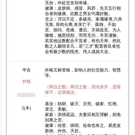
无份，外处交友却有缘。
健康：皮肤病、感冒、风邪，先天五行相
合者则健康。此数之男女均属好貌。
含义：浮沉不定，多破兆。家属缘薄,六亲
无靠, 骨肉分离,丧亲亡子、孤独、不如
意、烦闷、危难、遭厄、灾祸迭至。为人
慷慨，施恩招怨，劳而无功，辛苦凄惨。
若其他运数配合不宜者，有伤天寿。然此
数之人颖悟非凡，若“三才”配置善良者也
会有极少数的怪杰、伟人成就大业。
半吉
外格又称变格，影响人的社交能力、智慧
等。
外格
（两仪之数）两仪之数，混沌未开，进退
保守，志望难达。
基业：劫财、破灭、灾危、破家、红艳、
2(木)
变迁、美貌。
家庭：亲情疏远。夫妻应相互理解，则免
别离之苦。
健康：凶变、病弱、短命也有之。易患皮
肤病、外伤、夭折。