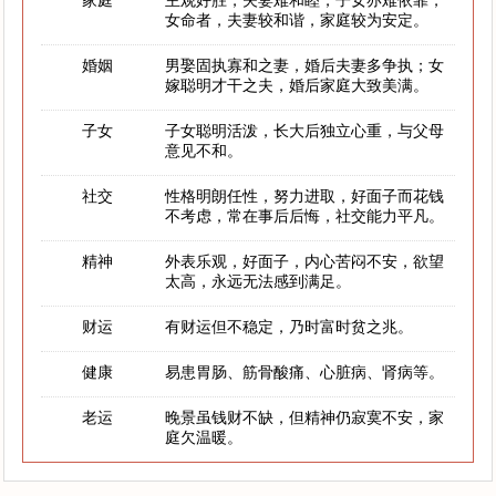
家庭
主观好胜，夫妻难和睦，子女亦难依靠，
女命者，夫妻较和谐，家庭较为安定。
婚姻
男娶固执寡和之妻，婚后夫妻多争执；女
嫁聪明才干之夫，婚后家庭大致美满。
子女
子女聪明活泼，长大后独立心重，与父母
意见不和。
社交
性格明朗任性，努力进取，好面子而花钱
不考虑，常在事后后悔，社交能力平凡。
精神
外表乐观，好面子，内心苦闷不安，欲望
太高，永远无法感到满足。
财运
有财运但不稳定，乃时富时贫之兆。
健康
易患胃肠、筋骨酸痛、心脏病、肾病等。
老运
晚景虽钱财不缺，但精神仍寂寞不安，家
庭欠温暖。