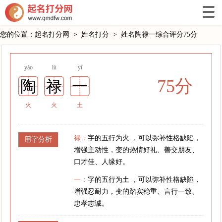
您的位置：
起名打分网
>
姓名打分
>
姓名陶禄一综合评分75分
yáo
lù
yī
75分
陶
禄
一
火
火
土
禄：
字的五行为火 ，可以弥补性格缺陷，
用字分析
增强主动性，变的热情好礼、善交朋友、
口才佳、人缘好。
一：
字的五行为土 ，可以弥补性格缺陷，
增强忍耐力，变的踏实稳重、言行一致、
忠孝志诚。