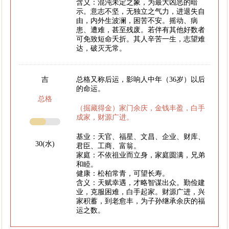
含义：混沌未定之象，为最大凶恶的暗
示。意志不坚，无独立之气力，进退失自
由，内外生波澜，困苦不安。摇动、病
患、遭难，甚至残废。若伴有其他好数者
可免致短命夭折。其人辛苦一生，志望难
达，破灭无常。
吉
总格又称后运，影响人中年（36岁）以后
的命运。
总格
（掘藏得金）家门余庆，金钱丰盈，白手
成家，财源广进。
基业：天官、福星、文昌、企业、财库、
30(水)
君臣、工商、富翁。
家庭：不依祖业而立身，家庭圆满，兄弟
和睦。
健康：松柏常青，可望长寿。
含义：天赋幸遇，才略智谋出众。勤俭建
业，克服困难，白手起家。财源广进，兴
家积蓄，到老愈丰，为子孙继承余庆的福
运之数。