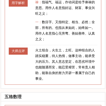
禄：
指福气、福运，作动词是给予俸禄的
用字解析
意思。用作人名意指好运、财富、事业兴
旺之义；
一：
数目字。又指特定、相当、必然；全
部，所有的。也指从来如此，始终如一。
用作人名意指心无旁骛、善始善终、认真
之义；
火土组合，火生土，土旺。这种组合的人
大师点评
踏实稳重，待人热情，做事主动，能承受
大的压力。其人意志坚定，在恶劣环境中
也能随遇而安，能忍受艰苦，常有贵人相
助，能靠自身的努力开辟一番属于自己的
事业。
五格数理