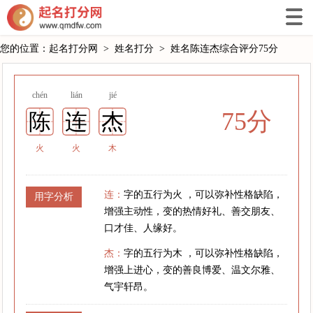
您的位置：
起名打分网
>
姓名打分
>
姓名陈连杰综合评分75分
chén
lián
jié
75分
陈
连
杰
火
火
木
连：
字的五行为火 ，可以弥补性格缺陷，
用字分析
增强主动性，变的热情好礼、善交朋友、
口才佳、人缘好。
杰：
字的五行为木 ，可以弥补性格缺陷，
增强上进心，变的善良博爱、温文尔雅、
气宇轩昂。