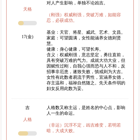
对人产生影响，单独不论凶吉。
天格
（刚强）权威刚强，突破万难，如能容
忍，必获成功。
基业：天官、将星、威武、艺术、文昌。
17(金)
家庭：可望圆满，女性能涵养女德则贤
慧。
健康：身心健康，可望长寿。
含义：权威刚强，意志坚定，勇往直前，
具有突破万难的气力。成就大功大业，但
因赋性过刚，自我心强而恐与人不和，反
招事非厄患，遂致失败，慎戒则为大吉。
女性有此数者易流于男性，宜涵养女德，
存主温和，福禄自然随之。先天条件弱的
妇女反用此数为妥。
吉
人格数又称主运，是姓名的中心点，影响
人一生的命运。
人格
（非运）沉浮不定，凶吉难变，若明若
暗，大成大败。