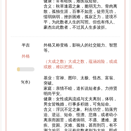
健康：常有暗疾，难医或短命。
含义：秋草逢霜之象，脆弱无力。骨肉离
散，孤独生涯，百事不如意，徒劳无功，
懦弱病弱，挫折困难，孤寂乏力，逆境不
平，为此数者人生的写照。但也有伟人、
豪杰出此数者，不过其人生多波折。
半吉
外格又称变格，影响人的社交能力、智慧
等。
外格
（大成之数）大成之数，蕴涵凶险，或成
或败，难以把握。
基业：官禄、图印、太极、怪杰、富翁、
9(水)
突破。
家庭：亲情不睦，道长说短者多。力持贤
明尚平安。
健康：女性成风流或与丈夫离别，体弱，
男女皆晚婚，行事多积德，可免短命。
含义：浮沉不定之象。利去功空，陷落穷
迫、逆运、短命、怪澹、悲痛，或者幼小
离亲而困苦，或者病弱、不遇、遭难、废
疾、贫困、灾难、孤独，甚而刑罚，有不
测之凶厄。主运有此数者则为大凶。即或