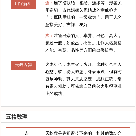
连：
连字指联结、相结、连续等，形容关
用字解析
系密切；古代婚姻关系结成的亲戚称为
连；军队里排的上一级称为连。用于人名
意指美好、吉祥、友好；
杰：
才智出众的人、卓异、出色，高大，
超过一般，如俊杰，杰出。用作人名意指
才能、智慧、品性等方面的出类拔萃。
火木组合，木生火，火旺。这种组合的人
大师点评
心慈手软，待人诚恳，外表乐观，但有时
容易冲动。其人意志坚定，思想正确，常
有贵人相助，可依靠自己的努力取得事业
上的成功。
五格数理
吉
天格数是先祖留传下来的，和其他数结合