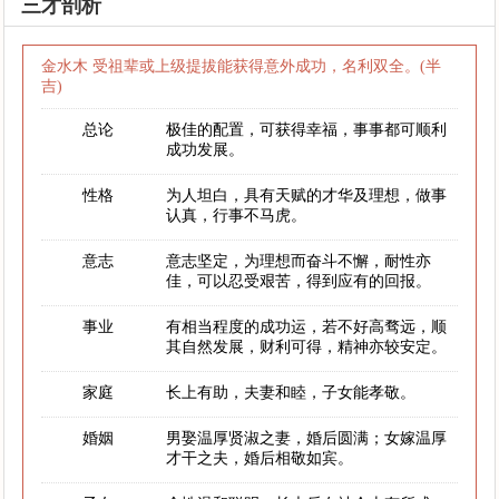
三才剖析
金水木 受祖辈或上级提拔能获得意外成功，名利双全。(半
吉)
总论
极佳的配置，可获得幸福，事事都可顺利
成功发展。
性格
为人坦白，具有天赋的才华及理想，做事
认真，行事不马虎。
意志
意志坚定，为理想而奋斗不懈，耐性亦
佳，可以忍受艰苦，得到应有的回报。
事业
有相当程度的成功运，若不好高骛远，顺
其自然发展，财利可得，精神亦较安定。
家庭
长上有助，夫妻和睦，子女能孝敬。
婚姻
男娶温厚贤淑之妻，婚后圆满；女嫁温厚
才干之夫，婚后相敬如宾。