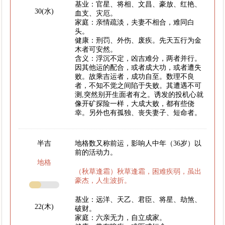
基业：官星、将相、文昌、豪放、红艳、
30(水)
血支、灾厄。
家庭：亲情疏淡，夫妻不相合，难同白
头。
健康：刑罚、外伤、废疾。先天五行为金
木者可安然。
含义：浮沉不定，凶吉难分，两者并行。
因其他运的配合，或者成大功，或者遭失
败。故乘吉运者，成功自至。数理不良
者，不知不觉之间陷于失败。其遭遇不可
测,突然别开生面者有之。诱发的投机心就
像开矿探险一样，大成大败，都有些侥
幸。另外也有孤独、丧失妻子、短命者。
半吉
地格数又称前运，影响人中年（36岁）以
前的活动力。
地格
（秋草逢霜）秋草逢霜，困难疾弱，虽出
豪杰，人生波折。
基业：远洋、天乙、君臣、将星、劫煞、
22(木)
破财。
家庭：六亲无力，自立成家。