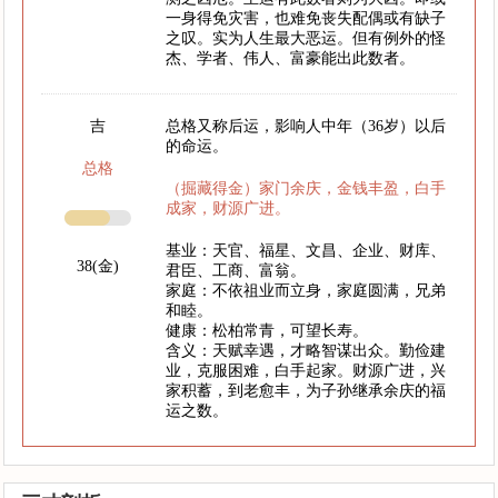
一身得免灾害，也难免丧失配偶或有缺子
之叹。实为人生最大恶运。但有例外的怪
杰、学者、伟人、富豪能出此数者。
吉
总格又称后运，影响人中年（36岁）以后
的命运。
总格
（掘藏得金）家门余庆，金钱丰盈，白手
成家，财源广进。
基业：天官、福星、文昌、企业、财库、
38(金)
君臣、工商、富翁。
家庭：不依祖业而立身，家庭圆满，兄弟
和睦。
健康：松柏常青，可望长寿。
含义：天赋幸遇，才略智谋出众。勤俭建
业，克服困难，白手起家。财源广进，兴
家积蓄，到老愈丰，为子孙继承余庆的福
运之数。