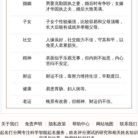
婚姻
男娶克勤固执之妻，婚后时有争吵；女嫁
才华固执之夫，婚后大致美满。
子女
子女个性较顽强，比较容易和父母顶嘴，
长大后能有成就并孝顺父母。
社交
人缘虽好，社交能力不佳，守其和平，以
免受人牵累损失。
精神
表面似乎乐观无事，但内则不如意，内心
苦闷不安定。
财运
财运不佳，靠努力维持生活，辛勤度日。
健康
易患胃肠、妇人病等。
老运
晚景有改善，但精神、财运仍不佳。
关于我们
|
免责声明
|
隐私政策
|
帮助中心
|
网站地图
|
联系我们
起名打分网专注科学智能起名服务，姓名评分测试的研究和相关姓名知识