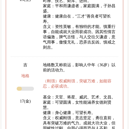
时禄、技艺、财库、进田。
家庭：平和而谦虚者，家庭圆满，子孙昌
盛。
健康：健康自在，“三才”善良者可望长
寿。
含义：资性英敏，有独特的才能。慎重行
事，自能成就大业而获成功。因其性情言
语偏激，脾气古怪，与人交往欠谦虚，意
气用事，傲慢无礼，恐弄吉反凶。慎戒之
则吉。
吉
地格数又称前运，影响人中年（36岁）以
前的活动力。
地格
（刚强）权威刚强，突破万难，如能容
忍，必获成功。
基业：天官、将星、威武、艺术、文昌。
17(金)
家庭：可望圆满，女性能涵养女德则贤
慧。
健康：身心健康，可望长寿。
含义：权威刚强，意志坚定，勇往直前，
具有突破万难的气力。成就大功大业，但
因赋性过刚，自我心强而恐与人不和，反