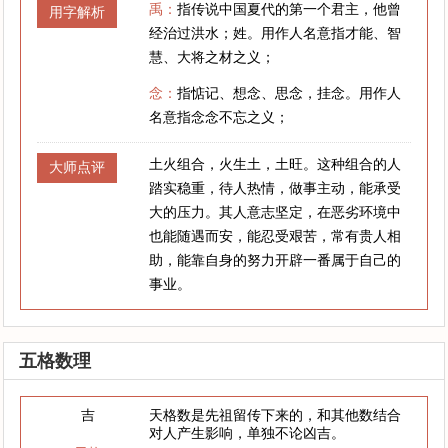
禹：
指传说中国夏代的第一个君主，他曾
用字解析
经治过洪水；姓。用作人名意指才能、智
慧、大将之材之义；
念：
指惦记、想念、思念，挂念。用作人
名意指念念不忘之义；
土火组合，火生土，土旺。这种组合的人
大师点评
踏实稳重，待人热情，做事主动，能承受
大的压力。其人意志坚定，在恶劣环境中
也能随遇而安，能忍受艰苦，常有贵人相
助，能靠自身的努力开辟一番属于自己的
事业。
五格数理
吉
天格数是先祖留传下来的，和其他数结合
对人产生影响，单独不论凶吉。