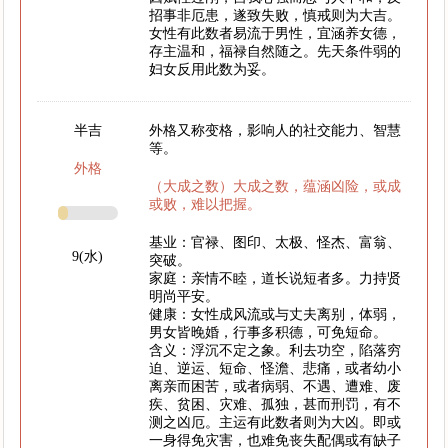
招事非厄患，遂致失败，慎戒则为大吉。
女性有此数者易流于男性，宜涵养女德，
存主温和，福禄自然随之。先天条件弱的
妇女反用此数为妥。
半吉
外格又称变格，影响人的社交能力、智慧
等。
外格
（大成之数）大成之数，蕴涵凶险，或成
或败，难以把握。
基业：官禄、图印、太极、怪杰、富翁、
9(水)
突破。
家庭：亲情不睦，道长说短者多。力持贤
明尚平安。
健康：女性成风流或与丈夫离别，体弱，
男女皆晚婚，行事多积德，可免短命。
含义：浮沉不定之象。利去功空，陷落穷
迫、逆运、短命、怪澹、悲痛，或者幼小
离亲而困苦，或者病弱、不遇、遭难、废
疾、贫困、灾难、孤独，甚而刑罚，有不
测之凶厄。主运有此数者则为大凶。即或
一身得免灾害，也难免丧失配偶或有缺子