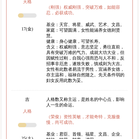
天格
（刚强）权威刚强，突破万难，如能容
忍，必获成功。
基业：天官、将星、威武、艺术、文昌。
17(金)
家庭：可望圆满，女性能涵养女德则贤
慧。
健康：身心健康，可望长寿。
含义：权威刚强，意志坚定，勇往直前，
具有突破万难的气力。成就大功大业，但
因赋性过刚，自我心强而恐与人不和，反
招事非厄患，遂致失败，慎戒则为大吉。
女性有此数者易流于男性，宜涵养女德，
存主温和，福禄自然随之。先天条件弱的
妇女反用此数为妥。
吉
人格数又称主运，是姓名的中心点，影响
人一生的命运。
人格
（荣俊）资性英敏，才能奇特，克服傲
慢，尚可成功。
基业：君臣、首领、福星、文昌、企业、
25(土)