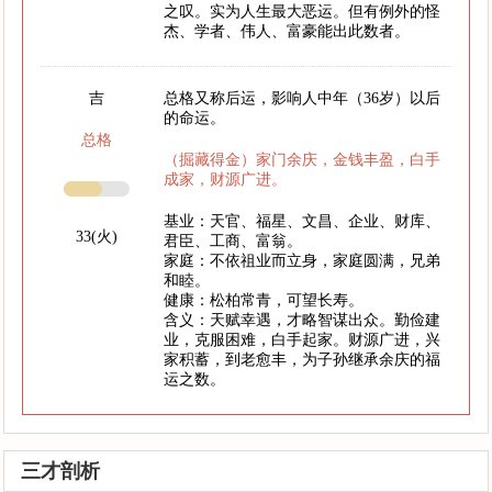
之叹。实为人生最大恶运。但有例外的怪
杰、学者、伟人、富豪能出此数者。
吉
总格又称后运，影响人中年（36岁）以后
的命运。
总格
（掘藏得金）家门余庆，金钱丰盈，白手
成家，财源广进。
基业：天官、福星、文昌、企业、财库、
33(火)
君臣、工商、富翁。
家庭：不依祖业而立身，家庭圆满，兄弟
和睦。
健康：松柏常青，可望长寿。
含义：天赋幸遇，才略智谋出众。勤俭建
业，克服困难，白手起家。财源广进，兴
家积蓄，到老愈丰，为子孙继承余庆的福
运之数。
三才剖析