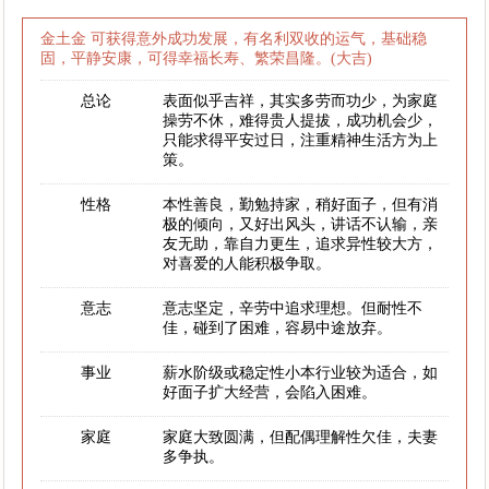
金土金 可获得意外成功发展，有名利双收的运气，基础稳
固，平静安康，可得幸福长寿、繁荣昌隆。(大吉)
总论
表面似乎吉祥，其实多劳而功少，为家庭
操劳不休，难得贵人提拔，成功机会少，
只能求得平安过日，注重精神生活方为上
策。
性格
本性善良，勤勉持家，稍好面子，但有消
极的倾向，又好出风头，讲话不认输，亲
友无助，靠自力更生，追求异性较大方，
对喜爱的人能积极争取。
意志
意志坚定，辛劳中追求理想。但耐性不
佳，碰到了困难，容易中途放弃。
事业
薪水阶级或稳定性小本行业较为适合，如
好面子扩大经营，会陷入困难。
家庭
家庭大致圆满，但配偶理解性欠佳，夫妻
多争执。