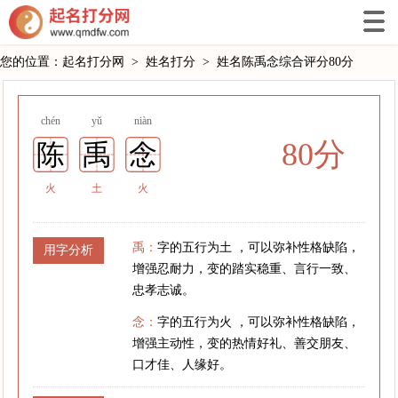
您的位置：
起名打分网
>
姓名打分
>
姓名陈禹念综合评分80分
chén
yǔ
niàn
80分
陈
禹
念
火
土
火
禹：
字的五行为土 ，可以弥补性格缺陷，
用字分析
增强忍耐力，变的踏实稳重、言行一致、
忠孝志诚。
念：
字的五行为火 ，可以弥补性格缺陷，
增强主动性，变的热情好礼、善交朋友、
口才佳、人缘好。