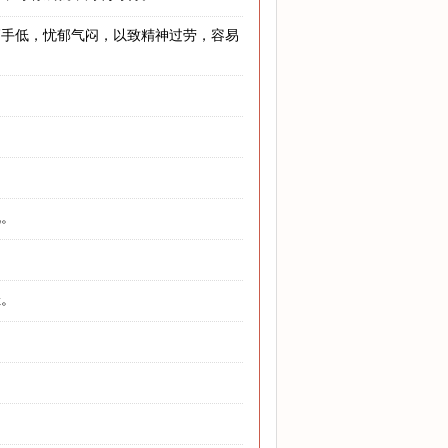
高手低，忧郁气闷，以致精神过劳，容易
机。
佳。