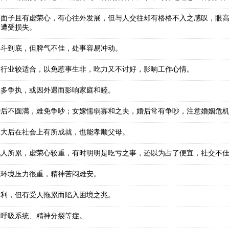
好面子且有虚荣心，有心往外发展，但与人交往却有格格不入之感叹，眼
白遭受损失。
奋斗到底，但脾气不佳，处事容易冲动。
的行业较适合，以免惹事生非，吃力又不讨好，影响工作心情。
妻多争执，或因外遇而影响家庭和睦。
婚后不圆满，难免争吵；女嫁懦弱寡和之夫，婚后常有争吵，注意婚姻危
长大后在社会上有所成就，也能孝顺父母。
他人所累，虚荣心较重，有时明明是吃亏之事，还以为占了便宜，社交不
但环境压力很重，精神苦闷难安。
财利，但有受人拖累而陷入困境之兆。
、呼吸系统、精神分裂等症。