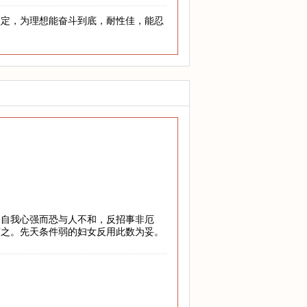
坚定，为理想能奋斗到底，耐性佳，能忍
，自我心强而恐与人不和，反招事非厄
随之。先天条件弱的妇女反用此数为妥。