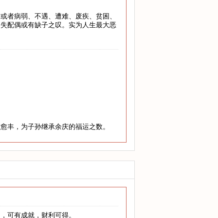
，或者病弱、不遇、遭难、废疾、贫困、
丧失配偶或有缺子之叹。实为人生最大恶
老愈丰，为子孙继承余庆的福运之数。
和，可有成就，财利可得。