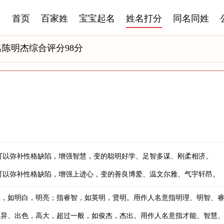
首页
百家姓
宝宝起名
姓名打分
同名同姓
名陈明杰综合评分98分
可以弥补性格缺陷，增强智慧，变的聪明好学、足智多谋、刚柔相济。
可以弥补性格缺陷，增强上进心，变的善良博爱、温文尔雅、气宇轩昂。
得，如明白，明亮；指睿智，如英明，贤明。用作人名意指明理、明智、
卓异、出色，高大，超过一般，如俊杰，杰出。用作人名意指才能、智慧