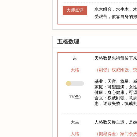
水木组合，水生木，
大师点评
受艰苦，依靠自身的
五格数理
吉
天格数是先祖留传下
天格
（刚强）权威刚强，
基业：天官、将星、
家庭：可望圆满，女
健康：身心健康，可
17(金)
含义：权威刚强，意
患，遂致失败，慎戒
大吉
人格数又称主运，是
人格
（掘藏得金）家门余