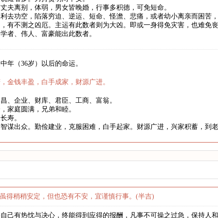
与丈夫离别，体弱，男女皆晚婚，行事多积德，可免短命。
。利去功空，陷落穷迫、逆运、短命、怪澹、悲痛，或者幼小离亲而困苦
罚，有不测之凶厄。主运有此数者则为大凶。即或一身得免灾害，也难免
、学者、伟人、富豪能出此数者。
中年（36岁）以后的命运。
庆，金钱丰盈，白手成家，财源广进。
文昌、企业、财库、君臣、工商、富翁。
身，家庭圆满，兄弟和睦。
望长寿。
略智谋出众。勤俭建业，克服困难，白手起家。财源广进，兴家积蓄，到
虽得稍稍安定，但也恐有不安，宜谨慎行事。(半吉)
要自己有热忱与决心，终能得到应得的报酬，凡事不可操之过急，保持人