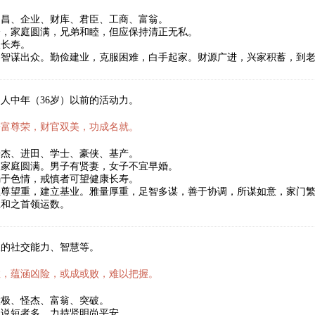
文昌、企业、财库、君臣、工商、富翁。
身，家庭圆满，兄弟和睦，但应保持清正无私。
望长寿。
略智谋出众。勤俭建业，克服困难，白手起家。财源广进，兴家积蓄，到
人中年（36岁）以前的活动力。
安富尊荣，财官双美，功成名就。
豪杰、进田、学士、豪侠、基产。
望家庭圆满。男子有贤妻，女子不宜早婚。
溺于色情，戒慎者可望健康长寿。
位尊望重，建立基业。雅量厚重，足智多谋，善于协调，所谋如意，家门
温和之首领运数。
人的社交能力、智慧等。
数，蕴涵凶险，或成或败，难以把握。
太极、怪杰、富翁、突破。
长说短者多。力持贤明尚平安。