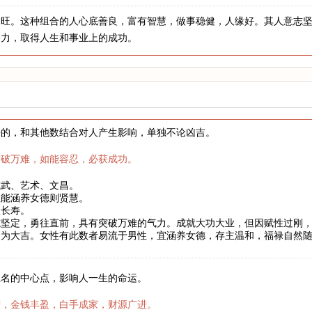
木旺。这种组合的人心底善良，富有智慧，做事稳健，人缘好。其人意志
努力，取得人生和事业上的成功。
来的，和其他数结合对人产生影响，单独不论凶吉。
突破万难，如能容忍，必获成功。
威武、艺术、文昌。
性能涵养女德则贤慧。
望长寿。
志坚定，勇往直前，具有突破万难的气力。成就大功大业，但因赋性过刚
则为大吉。女性有此数者易流于男性，宜涵养女德，存主温和，福禄自然
姓名的中心点，影响人一生的命运。
庆，金钱丰盈，白手成家，财源广进。