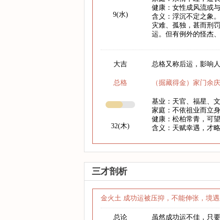
健康：女性成风流或
9(水)
含义：浮沉不定之象
灾难、孤独，甚而刑
运。但有例外的怪杰
大吉
总格又称后运，影响人
总格
（掘藏得金）家门余
基业：天官、福星、
家庭：不依祖业而立
健康：松柏常青，可
32(木)
含义：天赋幸遇，才
三才剖析
金火土 成功运被压抑，不能伸张，境遇
总论
虽然成功运不佳，只