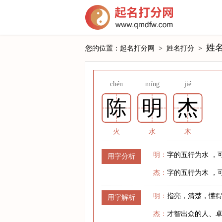
姓
您的位置：
起名打分网
>
姓名打分
>
chén
míng
jié
陈
明
杰
火
水
木
明：
字的五行为水 ，
用字分析
杰：
字的五行为木 ，
明：
指亮，清楚，懂
用字解析
杰：
才智出众的人、