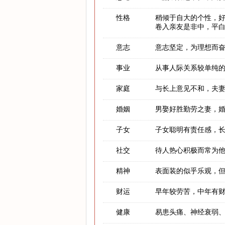
性格
稍倾于自大的个性，
卷入亲友是非中，平
意志
意志坚定，为理想而
事业
从事人际关系较单纯
家庭
与长上意见不和，夫
婚姻
男娶好胜勤劳之妻，
子女
子女聪明有责任感，
社交
待人热心积极而常为
精神
表面装的似乎乐观，
财运
早年较劳苦，中年有
健康
易患头痛、神经衰弱