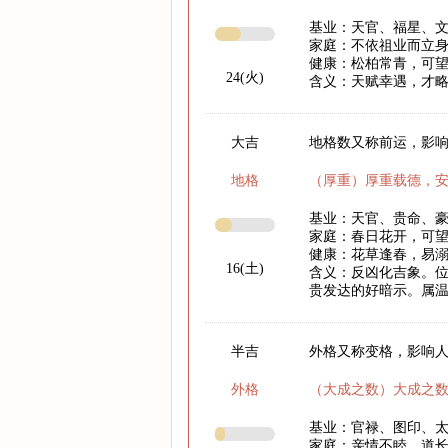
基业：天官、福星、
家庭：不依祖业而立
健康：松柏常青，可
24(火)
含义：天赋幸遇，才
大吉
地格数又称前运，影响
地格
（厚重）厚重载德，
基业：天官、贵命、
家庭：春日花开，可
健康：花草逢春，易
16(土)
含义：反凶化吉象。
贵发达的好暗示。属
半吉
外格又称变格，影响
外格
（大成之数）大成之
基业：官禄、图印、
家庭：亲情不睦，道