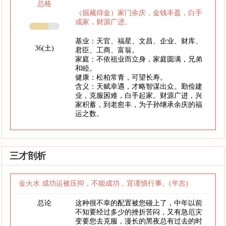
总格
（掘藏得金）家门余庆，金钱丰盈，白手
成家，财源广进。
基业：天官、福星、文昌、企业、财库、
36(土)
君臣、工商、富翁。
家庭：不依祖业而立身，家庭圆满，兄弟
和睦。
健康：松柏常青，可望长寿。
含义：天赋幸遇，才略智谋出众。勤俭建
业，克服困难，白手起家。财源广进，兴
家积蓄，到老愈丰，为子孙继承余庆的福
运之数。
三才剖析
金火水 成功运被压抑，不能成功，宜谨慎行事。(半吉)
总论
这种很不幸的配置被您碰上了，中年以前
不知要经过多少的挫折苦闷，又有急厄灾
变要您去克服，漫长的黑夜总有过去的时