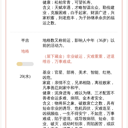
健康：松柏常青，可望长寿。
含义：天赋幸遇，才略智谋出众。勤俭建
业，克服困难，白手起家。财源广进，兴
家积蓄，到老愈丰，为子孙继承余庆的福
运之数。
半吉
地格数又称前运，影响人中年（36岁）以
前的活动力。
地格
（屋下藏金）非业破运，灾难重重，进退
维谷，万事难成。
基业：官星、部将、美术、智能、红艳、
20(水)
凶危。
家庭：亲情不立，兄弟相隐，离祖败家，
凡事善忍则家中和平。
健康：泥身进海，难以为继。三才配置不
善者命运多难、病弱。金木者安全。
含义：物将坏之象。破败衰亡之数，具有
短命非业的诱导。危机四伏，灾难迭至，
凶祸频临，一生不得安宁，不如意，万事
难成，陷于逆境。或导致病弱、短命、非
业、破灭，或幼时别亲，而陷困苦，或叹