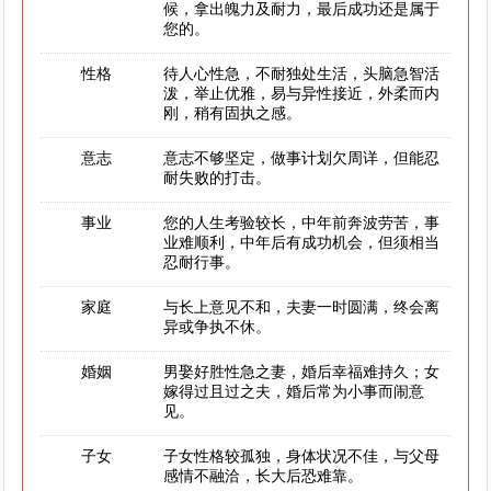
候，拿出魄力及耐力，最后成功还是属于
您的。
性格
待人心性急，不耐独处生活，头脑急智活
泼，举止优雅，易与异性接近，外柔而内
刚，稍有固执之感。
意志
意志不够坚定，做事计划欠周详，但能忍
耐失败的打击。
事业
您的人生考验较长，中年前奔波劳苦，事
业难顺利，中年后有成功机会，但须相当
忍耐行事。
家庭
与长上意见不和，夫妻一时圆满，终会离
异或争执不休。
婚姻
男娶好胜性急之妻，婚后幸福难持久；女
嫁得过且过之夫，婚后常为小事而闹意
见。
子女
子女性格较孤独，身体状况不佳，与父母
感情不融洽，长大后恐难靠。