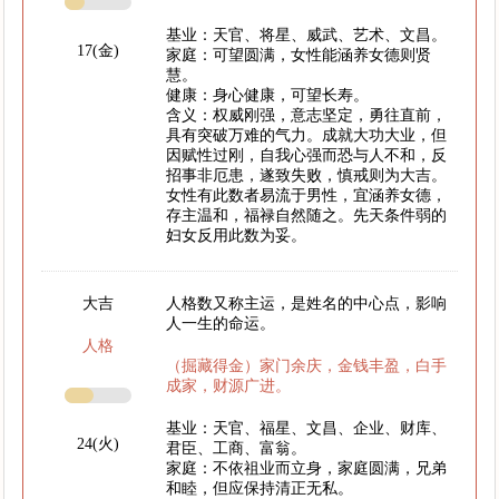
基业：天官、将星、威武、艺术、文昌。
17(金)
家庭：可望圆满，女性能涵养女德则贤
慧。
健康：身心健康，可望长寿。
含义：权威刚强，意志坚定，勇往直前，
具有突破万难的气力。成就大功大业，但
因赋性过刚，自我心强而恐与人不和，反
招事非厄患，遂致失败，慎戒则为大吉。
女性有此数者易流于男性，宜涵养女德，
存主温和，福禄自然随之。先天条件弱的
妇女反用此数为妥。
大吉
人格数又称主运，是姓名的中心点，影响
人一生的命运。
人格
（掘藏得金）家门余庆，金钱丰盈，白手
成家，财源广进。
基业：天官、福星、文昌、企业、财库、
24(火)
君臣、工商、富翁。
家庭：不依祖业而立身，家庭圆满，兄弟
和睦，但应保持清正无私。