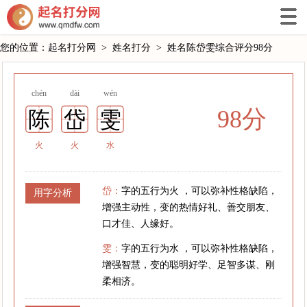
您的位置：
起名打分网
>
姓名打分
>
姓名陈岱雯综合评分98分
chén
dài
wén
98分
陈
岱
雯
火
火
水
岱：
字的五行为火 ，可以弥补性格缺陷，
用字分析
增强主动性，变的热情好礼、善交朋友、
口才佳、人缘好。
雯：
字的五行为水 ，可以弥补性格缺陷，
增强智慧，变的聪明好学、足智多谋、刚
柔相济。