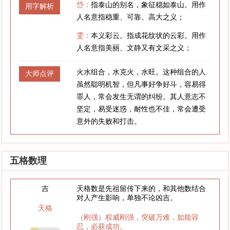
岱：
指泰山的别名，象征稳如泰山。用作
用字解析
人名意指稳重、可靠、高大之义；
雯：
本义彩云。指成花纹状的云彩。用作
人名意指美丽、文静又有文采之义；
火水组合，水克火，水旺。这种组合的人
大师点评
虽然聪明机智，但凡事好争好斗，容易得
罪人，常会发生无谓的纠纷。其人意志不
坚定，易受迷惑，耐性也不佳，常会遭受
意外的失败和打击。
五格数理
吉
天格数是先祖留传下来的，和其他数结合
对人产生影响，单独不论凶吉。
天格
（刚强）权威刚强，突破万难，如能容
忍，必获成功。