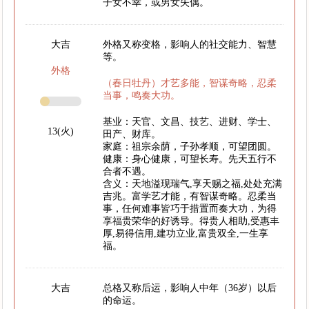
子女不幸，或男女失偶。
大吉
外格又称变格，影响人的社交能力、智慧
等。
外格
（春日牡丹）才艺多能，智谋奇略，忍柔
当事，鸣奏大功。
基业：天官、文昌、技艺、进财、学士、
13(火)
田产、财库。
家庭：祖宗余荫，子孙孝顺，可望团圆。
健康：身心健康，可望长寿。先天五行不
合者不遇。
含义：天地溢现瑞气,享天赐之福,处处充满
吉兆。富学艺才能，有智谋奇略。忍柔当
事，任何难事皆巧于措置而奏大功，为得
享福贵荣华的好诱导。得贵人相助,受惠丰
厚,易得信用,建功立业,富贵双全,一生享
福。
大吉
总格又称后运，影响人中年（36岁）以后
的命运。