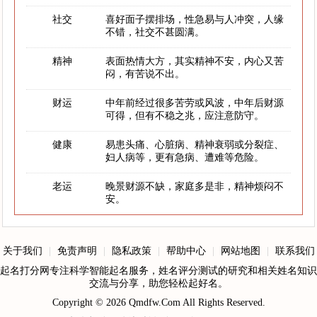
社交
喜好面子摆排场，性急易与人冲突，人缘
不错，社交不甚圆满。
精神
表面热情大方，其实精神不安，内心又苦
闷，有苦说不出。
财运
中年前经过很多苦劳或风波，中年后财源
可得，但有不稳之兆，应注意防守。
健康
易患头痛、心脏病、精神衰弱或分裂症、
妇人病等，更有急病、遭难等危险。
老运
晚景财源不缺，家庭多是非，精神烦闷不
安。
关于我们
|
免责声明
|
隐私政策
|
帮助中心
|
网站地图
|
联系我们
起名打分网专注科学智能起名服务，姓名评分测试的研究和相关姓名知识
交流与分享，助您轻松起好名。
Copyright © 2026
Qmdfw.Com
All Rights Reserved.