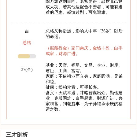
除万难达到目的。名实两得，忍耐克己逐
成大功。若其他运配合不善者，可能有遭
难的厄患。戒慎过刚，可免遭难。
吉
总格又称后运，影响人中年（36岁）以后
的命运。
总格
（掘藏得金）家门余庆，金钱丰盈，白手
成家，财源广进。
基业：天官、福星、文昌、企业、财库、
37(金)
君臣、工商、富翁。
家庭：不依祖业而立身，家庭圆满，兄弟
和睦。
健康：松柏常青，可望长寿。
含义：天赋幸遇，才略智谋出众。勤俭建
业，克服困难，白手起家。财源广进，兴
家积蓄，到老愈丰，为子孙继承余庆的福
运之数。
三才剖析