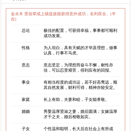
金水木 受祖辈或上级提拔能获得意外成功，名利双全。(半
吉)
总论
极佳的配置，可获得幸福，事事都可顺利
成功发展。
性格
为人坦白，具有天赋的才华及理想，做事
认真，行事不马虎。
意志
意志坚定，为理想而奋斗不懈，耐性亦
佳，可以忍受艰苦，得到应有的回报。
事业
有相当程度的成功运，若不好高骛远，顺
其自然发展，财利可得，精神亦较安定。
家庭
长上有助，夫妻和睦，子女能孝敬。
婚姻
男娶温厚贤淑之妻，婚后圆满；女嫁温厚
才干之夫，婚后相敬如宾。
子女
个性温和聪明，长大后在社会上有所成