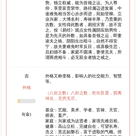
势。独立权威，能为首领之运。为人尊
仰，享受富贵荣华。路径属迈进发展，中
途难免相当苦心步步而进，宛如登梯。立
业兴家，大博名利，寿禄丰厚，乃贵重的
吉数。女性得此数者，易招灾害，故不宜
之。按《易经》观点女性属阴应助男性，
是为先天的补数，如具备首领之运，即妻
凌夫之格。阴阳生出暗斗，自然不得安
宁，故夫妻难免时常反目，或喜极生悲，
且妇德不备，家庭不圆满，妻便克夫，所
谓两虎相斗，必无双全者慎之戒之。
吉
外格又称变格，影响人的社交能力、智慧
等。
外格
（八卦之数）八卦之数，乾坎艮震，巽离
坤兑，无穷无尽。
基业：艺能、美术、学者、官禄、天官、
8(金)
师表、畜产。
家庭：兴家成为达贤者，家境先难后裕。
健康：高山立松，完健自在，可望长寿。
含义：意志如磐石，富于进取的气概。排