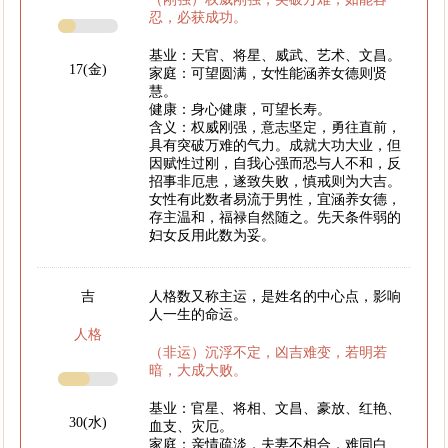
忍，必获成功。
基业：天官、将星、威武、艺术、文昌。
17(金)
家庭：可望圆满，女性能涵养女德则贤
慧。
健康：身心健康，可望长寿。
含义：权威刚强，意志坚定，勇往直前，
具有突破万难的气力。成就大功大业，但
因赋性过刚，自我心强而恐与人不和，反
招事非厄患，遂致失败，慎戒则为大吉。
女性有此数者易流于男性，宜涵养女德，
存主温和，福禄自然随之。先天条件弱的
妇女反用此数为妥。
吉
人格数又称主运，是姓名的中心点，影响
人一生的命运。
人格
（非运）沉浮不定，凶吉难变，若明若
暗，大成大败。
基业：官星、将相、文昌、豪放、红艳、
30(水)
血支、灾厄。
家庭：亲情疏淡，夫妻不相合，难同白