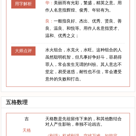
华：
美丽而有光彩，繁盛，精英之意。用
用字解析
作人名意指辉煌、俊秀、年轻有为。
良：
一般指良好、杰出、优秀、贤良、善
良、温良、和悦等。用作人名意指贤才、
温和、优秀之义；
水火组合，水克火，水旺。这种组合的人
大师点评
虽然聪明机智，但凡事好争好斗，容易得
罪人，常会发生无谓的纠纷。其人意志不
坚定，易受迷惑，耐性也不佳，常会遭受
意外的失败和打击。
五格数理
吉
天格数是先祖留传下来的，和其他数结合
对人产生影响，单独不论凶吉。
天格
（刚强）权威刚强，突破万难，如能容