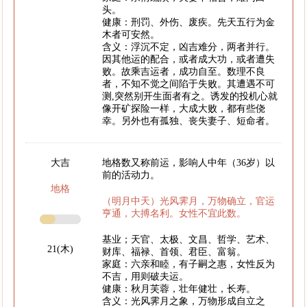
头。
健康：刑罚、外伤、废疾。先天五行为金
木者可安然。
含义：浮沉不定，凶吉难分，两者并行。
因其他运的配合，或者成大功，或者遭失
败。故乘吉运者，成功自至。数理不良
者，不知不觉之间陷于失败。其遭遇不可
测,突然别开生面者有之。诱发的投机心就
像开矿探险一样，大成大败，都有些侥
幸。另外也有孤独、丧失妻子、短命者。
大吉
地格数又称前运，影响人中年（36岁）以
前的活动力。
地格
（明月中天）光风霁月，万物确立，官运
亨通，大搏名利。女性不宜此数。
基业；天官、太极、文昌、哲学、艺术、
21(木)
财库、福禄、首领、君臣、富翁。
家庭：六亲和睦，有子嗣之惠，女性反为
不吉，用则破夫运。
健康：秋月芙蓉，壮年健壮，长寿。
含义：光风霁月之象，万物形成自立之