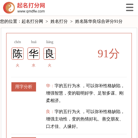
您的位置：
起名打分网
>
姓名打分
>
姓名陈华良综合评分91分
chén
huā
liáng
91分
陈
华
良
火
水
火
华：
字的五行为水 ，可以弥补性格缺陷，
用字分析
增强智慧，变的聪明好学、足智多谋、刚
柔相济。
良：
字的五行为火 ，可以弥补性格缺陷，
增强主动性，变的热情好礼、善交朋友、
口才佳、人缘好。