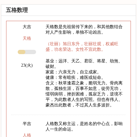
五格数理
大吉
天格数是先祖留传下来的，和其他数结合
对人产生影响，单独不论凶吉。
天格
（壮丽）旭日东升，壮丽壮观，权威旺
盛，功名荣达。女性不宜此数。
基业：远洋、天乙、君臣、将星、劫煞、
23(火)
破财。
家庭：六亲无力，自立成家。
健康：常有暗疾，难医或短命。
含义：秋草逢霜之象，脆弱无力。骨肉离
散，孤独生涯，百事不如意，徒劳无功，
懦弱病弱，挫折困难，孤寂乏力，逆境不
平，为此数者人生的写照。但也有伟人、
豪杰出此数者，不过其人生多波折。
半吉
人格数又称主运，是姓名的中心点，影响
人一生的命运。
人格