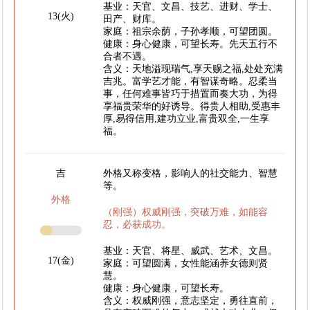
基业：天官、文昌、技艺、进财、学士、
13(火)
田产、财库。
家庭：祖宗余荫，子孙孝顺，可望团圆。
健康：身心健康，可望长寿。先天五行不
合者不遇。
含义：天地溢现瑞气,享天赐之福,处处充满
吉兆。富学艺才能，有智谋奇略。忍柔当
事，任何难事皆巧于措置而奏大功，为得
享福贵荣华的好诱导。得贵人相助,受惠丰
厚,易得信用,建功立业,富贵双全,一生享
福。
吉
外格又称变格，影响人的社交能力、智慧
等。
外格
（刚强）权威刚强，突破万难，如能容
忍，必获成功。
基业：天官、将星、威武、艺术、文昌。
17(金)
家庭：可望圆满，女性能涵养女德则贤
慧。
健康：身心健康，可望长寿。
含义：权威刚强，意志坚定，勇往直前，