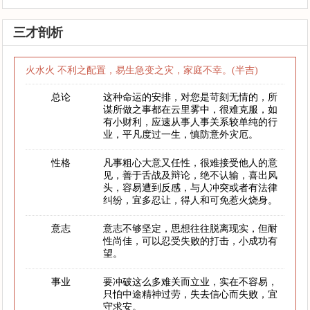
三才剖析
火水火 不利之配置，易生急变之灾，家庭不幸。(半吉)
总论
这种命运的安排，对您是苛刻无情的，所
谋所做之事都在云里雾中，很难克服，如
有小财利，应速从事人事关系较单纯的行
业，平凡度过一生，慎防意外灾厄。
性格
凡事粗心大意又任性，很难接受他人的意
见，善于舌战及辩论，绝不认输，喜出风
头，容易遭到反感，与人冲突或者有法律
纠纷，宜多忍让，得人和可免惹火烧身。
意志
意志不够坚定，思想往往脱离现实，但耐
性尚佳，可以忍受失败的打击，小成功有
望。
事业
要冲破这么多难关而立业，实在不容易，
只怕中途精神过劳，失去信心而失败，宜
守求安。