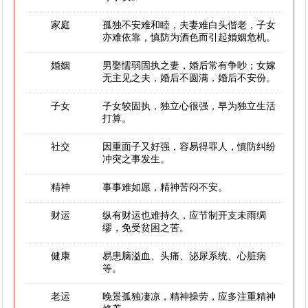
家庭
孤独不安难和睦，夫妻难白头偕老，子女
亦难依靠，慎防为酒色而引起婚姻危机。
婚姻
男娶懦弱固执之妻，婚后常有争吵；女嫁
无主见之夫，婚后不圆满，婚后不安份。
子女
子女较固执，独立心很强，早为独立生活
打算。
社交
因重面子又好强，容易得罪人，慎防纠纷
冲突之事发生。
精神
事事难如愿，精神苦闷不安。
财运
纵有财运也难持久，应节制开支未雨绸
缪，免受贫困之苦。
健康
易患脑溢血、头痛、泌尿系统、心脏病
等。
老运
晚景孤独凄凉，精神操劳，应多注重精神