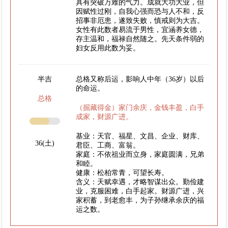
具有突破万难的气力。成就大功大业，但
因赋性过刚，自我心强而恐与人不和，反
招事非厄患，遂致失败，慎戒则为大吉。
女性有此数者易流于男性，宜涵养女德，
存主温和，福禄自然随之。先天条件弱的
妇女反用此数为妥。
半吉
总格又称后运，影响人中年（36岁）以后
的命运。
总格
（掘藏得金）家门余庆，金钱丰盈，白手
成家，财源广进。
基业：天官、福星、文昌、企业、财库、
36(土)
君臣、工商、富翁。
家庭：不依祖业而立身，家庭圆满，兄弟
和睦。
健康：松柏常青，可望长寿。
含义：天赋幸遇，才略智谋出众。勤俭建
业，克服困难，白手起家。财源广进，兴
家积蓄，到老愈丰，为子孙继承余庆的福
运之数。