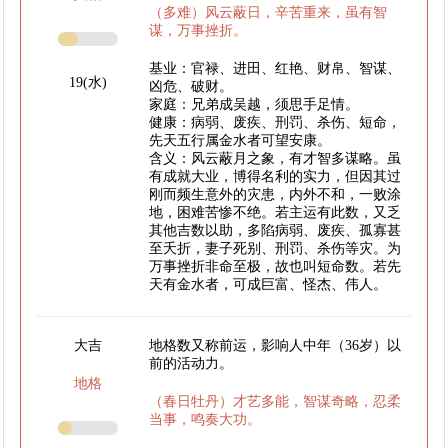
（多难）风云蔽日，辛苦重来，虽有智
谋，万事挫折。
基业：官禄、进田、红艳、财帛、智谋、
19(水)
凶危、破财。
家庭：兄弟成吴越，须思手足情。
健康：病弱、废疾、刑罚、杀伤、短命，
先天五行属金水者可望安康。
含义：风云蔽月之象，有才智多谋略。虽
有成就大业，博得名利的实力，但因其过
刚而频生意外的灾患，内外不和，一败涂
地，困难苦惨不绝。若主运有此数，又乏
其他吉数以助，多陷病弱、废疾、孤寡甚
至夭折，妻子死别、刑罚、杀伤等灾。为
万事挫折非命至极，故也叫短命数。若先
天有金水者，可成巨富、怪杰、伟人。
大吉
地格数又称前运，影响人中年（36岁）以
前的活动力。
地格
（春日牡丹）才艺多能，智谋奇略，忍柔
当事，鸣奏大功。