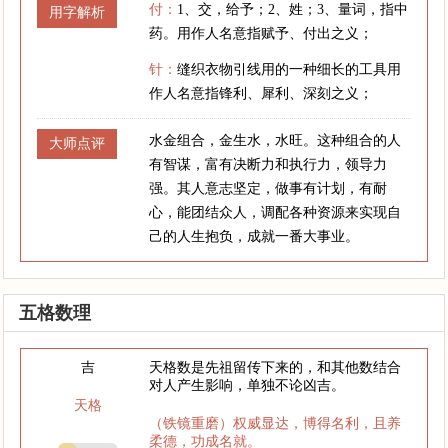
付：
1、交，给予；2、姓；3、量词，指中
用字解析
药。用作人名意指赋予、付出之义；
针：
缝织衣物引线用的一种细长的工具用
作人名意指锋利、犀利、深刻之义；
水金组合，金生水，水旺。这种组合的人
大师点评
有智谋，富有决断力和执行力，领导力
强。其人意志坚定，做事有计划，有耐
心，能团结众人，调配各种资源来实现自
己的人生抱负，成就一番大事业。
五格数理
吉
天格数是先祖留传下来的，和其他数结合
对人产生影响，单独不论凶吉。
天格
（铁镜重磨）权威显达，博得名利，且养
柔德，功成名就。