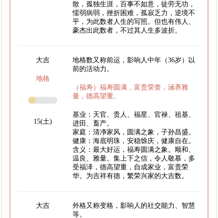
散，孤独生涯，百事不如意，徒劳无功，
懦弱病弱，挫折困难，孤寂乏力，逆境不
平，为此数者人生的写照。但也有伟人、
豪杰出此数者，不过其人生多波折。
大吉
地格数又称前运，影响人中年（36岁）以
前的活动力。
地格
（福寿）福寿圆满，富贵荣誉，涵养雅
量，德高望重。
基业：天官、贵人、福星、官禄、祖基、
15(土)
进田、畜产。
家庭：清净家风，圆满之象，子孙昌盛。
健康：海底明珠，安稳馀庆，健康自在。
含义：最大好运，福寿圆满之象。顺和、
温良、雅量。集上下之信，令人敬慕，多
受福泽，德高望重，自成家业，富贵荣
华。为吉祥有德，繁荣兴家的大吉数。
大吉
外格又称变格，影响人的社交能力、智慧
等。