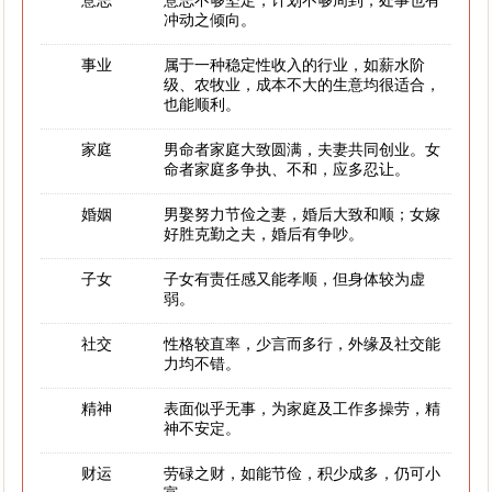
意志
意志不够坚定，计划不够周到，处事也有
冲动之倾向。
事业
属于一种稳定性收入的行业，如薪水阶
级、农牧业，成本不大的生意均很适合，
也能顺利。
家庭
男命者家庭大致圆满，夫妻共同创业。女
命者家庭多争执、不和，应多忍让。
婚姻
男娶努力节俭之妻，婚后大致和顺；女嫁
好胜克勤之夫，婚后有争吵。
子女
子女有责任感又能孝顺，但身体较为虚
弱。
社交
性格较直率，少言而多行，外缘及社交能
力均不错。
精神
表面似乎无事，为家庭及工作多操劳，精
神不安定。
财运
劳碌之财，如能节俭，积少成多，仍可小