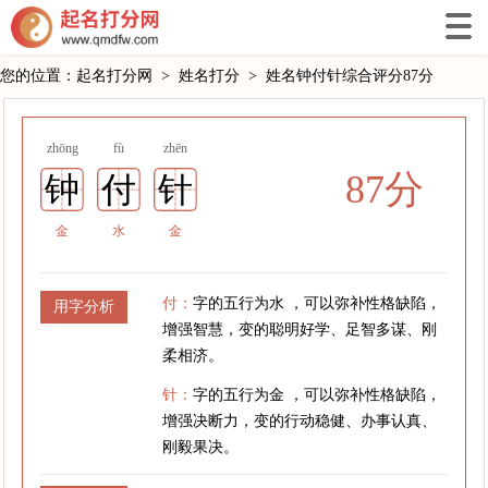
您的位置：
起名打分网
>
姓名打分
>
姓名钟付针综合评分87分
zhōng
fù
zhēn
87分
钟
付
针
金
水
金
付：
字的五行为水 ，可以弥补性格缺陷，
用字分析
增强智慧，变的聪明好学、足智多谋、刚
柔相济。
针：
字的五行为金 ，可以弥补性格缺陷，
增强决断力，变的行动稳健、办事认真、
刚毅果决。