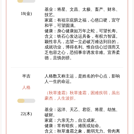
基业：将星、文昌、太极、畜产、财帛、
18(金)
技艺。
家庭：有祖宗庇荫之福，心慈口硬，宜守
和平，可望圆满。
健康：身心健康如万年之蛇，可望长寿。
含义：铁石心发达运具备，有权力智谋。
颖性非凡，志望一立必破万难达到目的，
成就功业，博得名利。惟自信心过强而又
乏包容之心，恐招事非诱发非难。宜养柔
德，且慎勿骄。
半吉
人格数又称主运，是姓名的中心点，影响
人一生的命运。
人格
（秋草逢霜）秋草逢霜，困难疾弱，虽出
豪杰，人生波折。
基业：远洋、天乙、君臣、将星、劫煞、
22(木)
破财。
家庭：六亲无力，自立成家。
健康：常有暗疾，难医或短命。
含义：秋草逢霜之象，脆弱无力。骨肉离