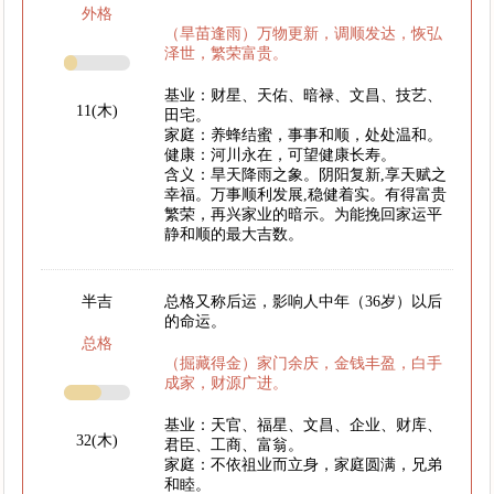
外格
（旱苗逢雨）万物更新，调顺发达，恢弘
泽世，繁荣富贵。
基业：财星、天佑、暗禄、文昌、技艺、
11(木)
田宅。
家庭：养蜂结蜜，事事和顺，处处温和。
健康：河川永在，可望健康长寿。
含义：旱天降雨之象。阴阳复新,享天赋之
幸福。万事顺利发展,稳健着实。有得富贵
繁荣，再兴家业的暗示。为能挽回家运平
静和顺的最大吉数。
半吉
总格又称后运，影响人中年（36岁）以后
的命运。
总格
（掘藏得金）家门余庆，金钱丰盈，白手
成家，财源广进。
基业：天官、福星、文昌、企业、财库、
32(木)
君臣、工商、富翁。
家庭：不依祖业而立身，家庭圆满，兄弟
和睦。