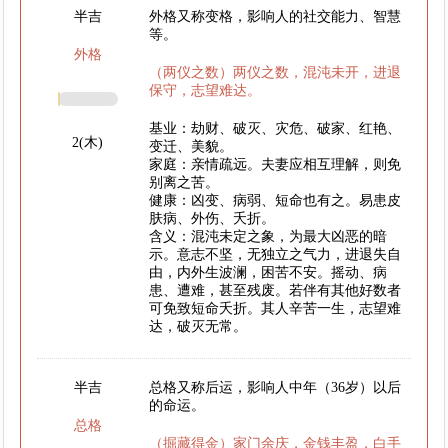
半吉
外格又称变格，影响人的社交能力、智慧
等。
外格
（两仪之数）两仪之数，混沌未开，进退
保守，志望难达。
基业：劫财、破灭、灾危、破家、红艳、
2(木)
变迁、美貌。
家庭：亲情疏远。夫妻应相互理解，则免
别离之苦。
健康：凶变、病弱、短命也有之。易患皮
肤病、外伤、夭折。
含义：混沌未定之象，为最大凶恶的暗
示。意志不坚，无独立之气力，进退失自
由，内外生波澜，困苦不安。摇动、病
患、遭难，甚至残废。若伴有其他好数者
可免致短命夭折。其人辛苦一生，志望难
达，破灭无常。
半吉
总格又称后运，影响人中年（36岁）以后
的命运。
总格
（掘藏得金）家门余庆，金钱丰盈，白手