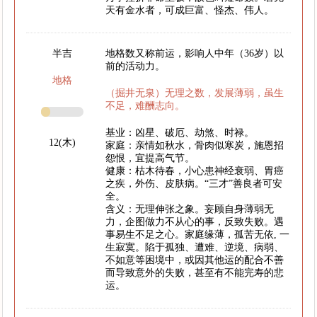
天有金水者，可成巨富、怪杰、伟人。
半吉
地格数又称前运，影响人中年（36岁）以
前的活动力。
地格
（掘井无泉）无理之数，发展薄弱，虽生
不足，难酬志向。
基业：凶星、破厄、劫煞、时禄。
12(木)
家庭：亲情如秋水，骨肉似寒炭，施恩招
怨恨，宜提高气节。
健康：枯木待春，小心患神经衰弱、胃癌
之疾，外伤、皮肤病。“三才”善良者可安
全。
含义：无理伸张之象。妄顾自身薄弱无
力，企图做力不从心的事，反致失败。遇
事易生不足之心。家庭缘薄，孤苦无依, 一
生寂寞。陷于孤独、遭难、逆境、病弱、
不如意等困境中，或因其他运的配合不善
而导致意外的失败，甚至有不能完寿的悲
运。