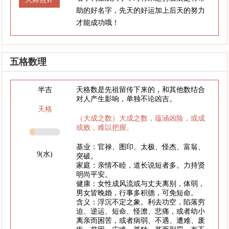
助的好名字，先天的好运加上后天的努力
才能成功哦！
五格数理
半吉
天格数是先祖留传下来的，和其他数结合
对人产生影响，单独不论凶吉。
天格
（大成之数）大成之数，蕴涵凶险，或成
或败，难以把握。
基业：官禄、图印、太极、怪杰、富翁、
9(水)
突破。
家庭：亲情不睦，道长说短者多。力持贤
明尚平安。
健康：女性成风流或与丈夫离别，体弱，
男女皆晚婚，行事多积德，可免短命。
含义：浮沉不定之象。利去功空，陷落穷
迫、逆运、短命、怪澹、悲痛，或者幼小
离亲而困苦，或者病弱、不遇、遭难、废