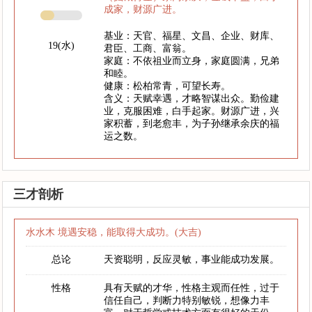
成家，财源广进。
基业：天官、福星、文昌、企业、财库、
19(水)
君臣、工商、富翁。
家庭：不依祖业而立身，家庭圆满，兄弟
和睦。
健康：松柏常青，可望长寿。
含义：天赋幸遇，才略智谋出众。勤俭建
业，克服困难，白手起家。财源广进，兴
家积蓄，到老愈丰，为子孙继承余庆的福
运之数。
三才剖析
水水木 境遇安稳，能取得大成功。(大吉)
总论
天资聪明，反应灵敏，事业能成功发展。
性格
具有天赋的才华，性格主观而任性，过于
信任自己，判断力特别敏锐，想像力丰