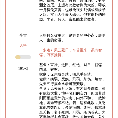
疾、贫困、灾难、孤独，甚而刑罚，有不
测之凶厄。主运有此数者则为大凶。即或
一身得免灾害，也难免丧失配偶或有缺子
之叹。实为人生最大恶运。但有例外的怪
杰、学者、伟人、富豪能出此数者。
半吉
人格数又称主运，是姓名的中心点，影响
人一生的命运。
人格
（多难）风云蔽日，辛苦重来，虽有智
谋，万事挫折。
基业：官禄、进田、红艳、财帛、智谋、
19(水)
凶危、破财。
家庭：兄弟成吴越，须思手足情。
健康：病弱、废疾、刑罚、杀伤、短命，
先天五行属金水者可望安康。
含义：风云蔽月之象，有才智多谋略。虽
有成就大业，博得名利的实力，但因其过
刚而频生意外的灾患，内外不和，一败涂
地，困难苦惨不绝。若主运有此数，又乏
其他吉数以助，多陷病弱、废疾、孤寡甚
至夭折，妻子死别、刑罚、杀伤等灾。为
万事挫折非命至极，故也叫短命数。若先