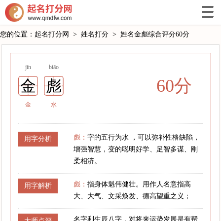
您的位置：
起名打分网
>
姓名打分
>
姓名金彪综合评分60分
jīn
biāo
60分
金
彪
金
水
彪：
字的五行为水 ，可以弥补性格缺陷，
用字分析
增强智慧，变的聪明好学、足智多谋、刚
柔相济。
彪：
指身体魁伟健壮。用作人名意指高
用字解析
大、大气、文采焕发、德高望重之义；
名字利生辰八字，对将来运势发展是有帮
大师点评