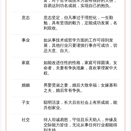
富，对于哲学或技术方面有很好的天份，
容易达到功名成就，实现自己的抱负。
意志
意志坚定，但凡事过于理想化，一生勤
勉，具有坚强的毅力，定能成功发展，名
利双收。
事业
如从事技术或哲学方面的工作可得到发
展，其他行业只要谨慎行事亦可成功，切
忌大意、自大。
家庭
如能改进任性的性格，家庭可得圆满。女
命者，夫妻有争执现象，喜欢掌理家中大
权。
婚姻
男娶贤淑之妻，婚后大致幸福；女嫁寡和
之夫，婚后常有争执。
子女
聪明活泼，长大后在社会上有所成就，能
共创家业。
社交
待人坦诚易怒，守信且乐天助人，外缘及
交际能力皆佳，无论从事任何行业都能得
到支持。