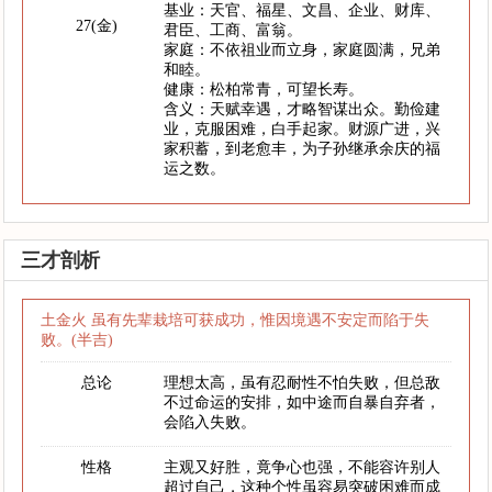
基业：天官、福星、文昌、企业、财库、
27(金)
君臣、工商、富翁。
家庭：不依祖业而立身，家庭圆满，兄弟
和睦。
健康：松柏常青，可望长寿。
含义：天赋幸遇，才略智谋出众。勤俭建
业，克服困难，白手起家。财源广进，兴
家积蓄，到老愈丰，为子孙继承余庆的福
运之数。
三才剖析
土金火 虽有先辈栽培可获成功，惟因境遇不安定而陷于失
败。(半吉)
总论
理想太高，虽有忍耐性不怕失败，但总敌
不过命运的安排，如中途而自暴自弃者，
会陷入失败。
性格
主观又好胜，竟争心也强，不能容许别人
超过自己，这种个性虽容易突破困难而成