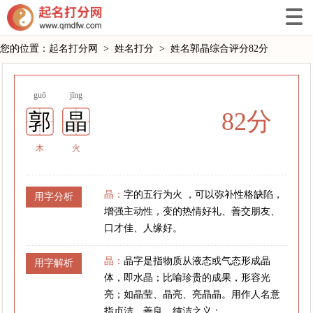
您的位置：
起名打分网
>
姓名打分
>
姓名郭晶综合评分82分
guō
jīng
82分
郭
晶
木
火
晶：
字的五行为火 ，可以弥补性格缺陷，
用字分析
增强主动性，变的热情好礼、善交朋友、
口才佳、人缘好。
晶：
晶字是指物质从液态或气态形成晶
用字解析
体，即水晶；比喻珍贵的成果，形容光
亮；如晶莹、晶亮、亮晶晶。用作人名意
指贞洁、善良、纯洁之义；