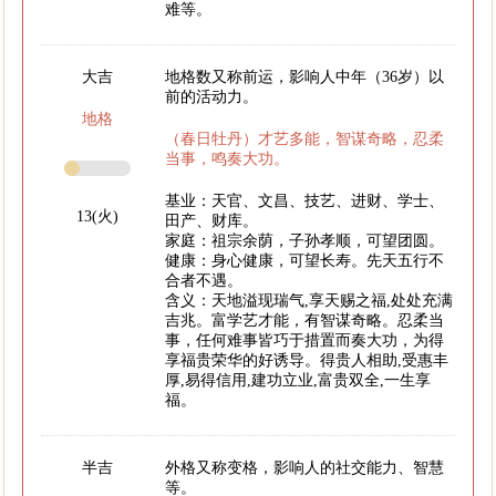
难等。
大吉
地格数又称前运，影响人中年（36岁）以
前的活动力。
地格
（春日牡丹）才艺多能，智谋奇略，忍柔
当事，鸣奏大功。
基业：天官、文昌、技艺、进财、学士、
13(火)
田产、财库。
家庭：祖宗余荫，子孙孝顺，可望团圆。
健康：身心健康，可望长寿。先天五行不
合者不遇。
含义：天地溢现瑞气,享天赐之福,处处充满
吉兆。富学艺才能，有智谋奇略。忍柔当
事，任何难事皆巧于措置而奏大功，为得
享福贵荣华的好诱导。得贵人相助,受惠丰
厚,易得信用,建功立业,富贵双全,一生享
福。
半吉
外格又称变格，影响人的社交能力、智慧
等。