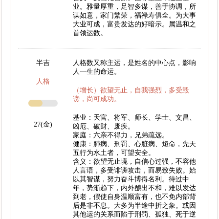
业。雅量厚重，足智多谋，善于协调，所
谋如意，家门繁荣，福禄寿俱全。为大事
大业可成，富贵发达的好暗示。属温和之
首领运数。
半吉
人格数又称主运，是姓名的中心点，影响
人一生的命运。
人格
（增长）欲望无止，自我强烈，多受毁
谤，尚可成功。
基业：天官、将军、师长、学士、文昌、
27(金)
凶厄、破财、废疾。
家庭：六亲不得力，兄弟疏远。
健康：肺病、刑罚、心脏病、短命，先天
五行为水土者，可望安全。
含义：欲望无止境，自信心过强，不容他
人言语，多受诽谤攻击，而易致失败。始
以其智谋，努力奋斗博得名利。待过中
年，势渐趋下，内外酿出不和，难以发达
到老，假使自身温顺富有，也不免内部背
后是非不息。大多为半途中折之象。或因
其他运的关系而陷于刑罚、孤独、死于逆