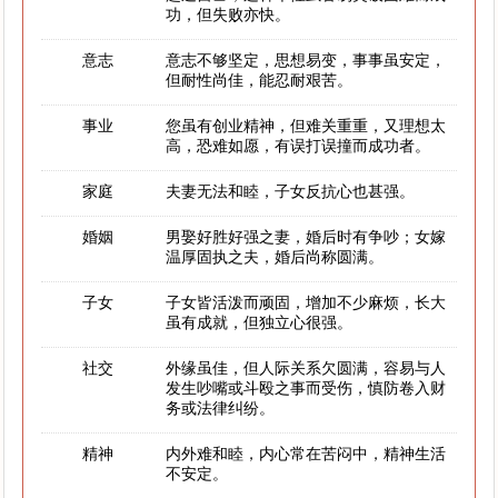
功，但失败亦快。
意志
意志不够坚定，思想易变，事事虽安定，
但耐性尚佳，能忍耐艰苦。
事业
您虽有创业精神，但难关重重，又理想太
高，恐难如愿，有误打误撞而成功者。
家庭
夫妻无法和睦，子女反抗心也甚强。
婚姻
男娶好胜好强之妻，婚后时有争吵；女嫁
温厚固执之夫，婚后尚称圆满。
子女
子女皆活泼而顽固，增加不少麻烦，长大
虽有成就，但独立心很强。
社交
外缘虽佳，但人际关系欠圆满，容易与人
发生吵嘴或斗殴之事而受伤，慎防卷入财
务或法律纠纷。
精神
内外难和睦，内心常在苦闷中，精神生活
不安定。