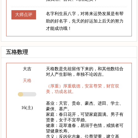
名字利生辰八字，对将来运势发展是有帮
大师点评
助的好名字，先天的好运加上后天的努力
才能成功哦！
五格数理
大吉
天格数是先祖留传下来的，和其他数结合
对人产生影响，单独不论凶吉。
天格
（厚重）厚重载德，安富尊荣，财官双
美，功成名就。
基业：天官、贵命、豪杰、进田、学士、
16(土)
豪侠、基产。
家庭：春日花开，可望家庭圆满。男子有
贤妻，女子不宜早婚。
健康：花草逢春，易溺于色情，戒慎者可
望健康长寿。
含义：反凶化吉象。位尊望重，建立基