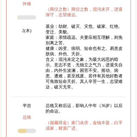
外格
（两仪之数）两仪之数，混沌未开，进退
保守，志望难达。
基业：劫财、破灭、灾危、破家、红艳、
2(木)
变迁、美貌。
家庭：亲情疏远。夫妻应相互理解，则免
别离之苦。
健康：凶变、病弱、短命也有之。易患皮
肤病、外伤、夭折。
含义：混沌未定之象，为最大凶恶的暗
示。意志不坚，无独立之气力，进退失自
由，内外生波澜，困苦不安。摇动、病
患、遭难，甚至残废。若伴有其他好数者
可免致短命夭折。其人辛苦一生，志望难
达，破灭无常。
半吉
总格又称后运，影响人中年（36岁）以后
的命运。
总格
（掘藏得金）家门余庆，金钱丰盈，白手
成家，财源广进。