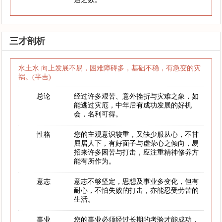
三才剖析
水土水 向上发展不易，困难障碍多，基础不稳，有急变的灾
祸。(半吉)
总论
经过许多艰苦、意外挫折与灾难之象，如
能逃过灾厄，中年后有成功发展的好机
会，名利可得。
性格
您的主观意识较重，又缺少服从心，不甘
屈居人下，有好面子与虚荣心之倾向，易
招来许多困苦与打击，应注重精神修养方
能有所作为。
意志
意志不够坚定，思想及事业多变化，但有
耐心，不怕失败的打击，亦能忍受劳苦的
生活。
事业
您的事业必须经过长期的考验才能成功，