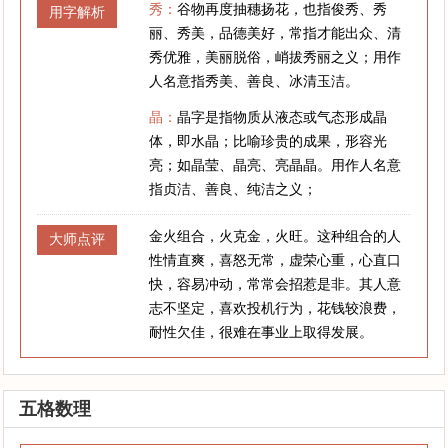
秀：
谷物再度抽穗扬花，也指俊秀、秀
用字解析
丽、秀美，品德美好，常指才能出众、清
秀优雅，美丽脱俗，峭拔秀丽之义；用作
人名意指秀美、善良、冰清玉洁。
晶：
晶字是指物质从液态或气态形成晶
体，即水晶；比喻珍贵的成果，形容光
亮；如晶莹、晶亮、亮晶晶。用作人名意
指贞洁、善良、纯洁之义；
金火组合，火克金，火旺。这种组合的人
大师点评
性情直爽，喜怒无常，虚荣心重，心直口
快，容易冲动，常常会招惹是非。其人意
志不坚定，喜欢投机行为，花钱较浪费，
耐性欠佳，很难在事业上取得发展。
五格数理