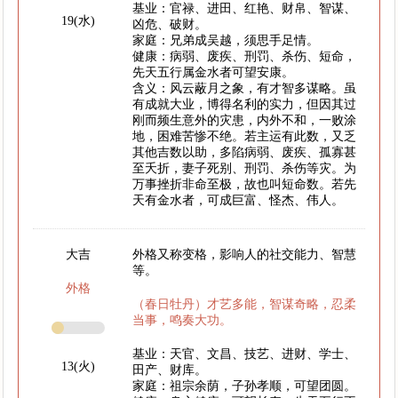
基业：官禄、进田、红艳、财帛、智谋、
19(水)
凶危、破财。
家庭：兄弟成吴越，须思手足情。
健康：病弱、废疾、刑罚、杀伤、短命，
先天五行属金水者可望安康。
含义：风云蔽月之象，有才智多谋略。虽
有成就大业，博得名利的实力，但因其过
刚而频生意外的灾患，内外不和，一败涂
地，困难苦惨不绝。若主运有此数，又乏
其他吉数以助，多陷病弱、废疾、孤寡甚
至夭折，妻子死别、刑罚、杀伤等灾。为
万事挫折非命至极，故也叫短命数。若先
天有金水者，可成巨富、怪杰、伟人。
大吉
外格又称变格，影响人的社交能力、智慧
等。
外格
（春日牡丹）才艺多能，智谋奇略，忍柔
当事，鸣奏大功。
基业：天官、文昌、技艺、进财、学士、
13(火)
田产、财库。
家庭：祖宗余荫，子孙孝顺，可望团圆。