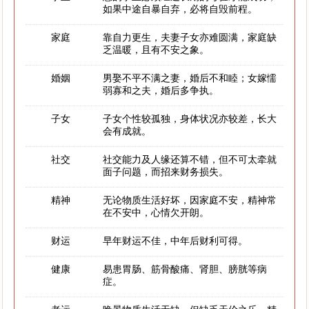
如果中途自暴自弃，必将自毁前程。
家庭
靠自力更生，夫妻子女亦难圆满，家庭缺
乏温暖，且有不安之象。
婚姻
男娶不平不满之妻，婚后不和睦；女嫁懦
弱寡和之夫，婚后多争执。
子女
子女个性较孤独，身体状况亦较差，长大
会有成就。
社交
社交能力及人缘还算不错，但不可太牵就
面子问题，而招来财务损失。
精神
无论物质生活好坏，因家庭不安，精神常
在不安中，心情欠开朗。
财运
早年财运不佳，中年后财利可得。
健康
易患胃肠、筋骨酸痛、肾胆、膀胱等病
症。