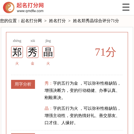
您的位置：
起名打分网
>
姓名打分
>
姓名郑秀晶综合评分71分
zhèng
xiù
jīng
71分
郑
秀
晶
火
金
火
秀：
字的五行为金 ，可以弥补性格缺陷，
用字分析
增强决断力，变的行动稳健、办事认真、
刚毅果决。
晶：
字的五行为火 ，可以弥补性格缺陷，
增强主动性，变的热情好礼、善交朋友、
口才佳、人缘好。