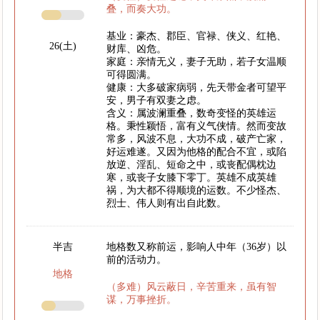
叠，而奏大功。
基业：豪杰、郡臣、官禄、侠义、红艳、
26(土)
财库、凶危。
家庭：亲情无义，妻子无助，若子女温顺
可得圆满。
健康：大多破家病弱，先天带金者可望平
安，男子有双妻之虑。
含义：属波澜重叠，数奇变怪的英雄运
格。秉性颖悟，富有义气侠情。然而变故
常多，风波不息，大功不成，破产亡家，
好运难遂。又因为他格的配合不宜，或陷
放逆、淫乱、短命之中，或丧配偶枕边
寒，或丧子女膝下零丁。英雄不成英雄
祸，为大都不得顺境的运数。不少怪杰、
烈士、伟人则有出自此数。
半吉
地格数又称前运，影响人中年（36岁）以
前的活动力。
地格
（多难）风云蔽日，辛苦重来，虽有智
谋，万事挫折。