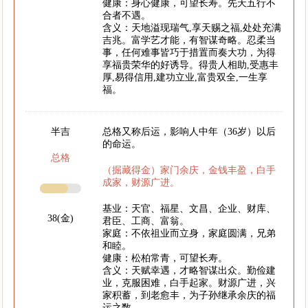
健康：身心健康，可望长寿。先天五行不
合者不遇。
含义：天地溢现瑞气,享天赐之福,处处充满
吉兆。富学艺才能，有智谋奇略。忍柔当
事，任何难事皆巧于措置而奏大功，为得
享福贵荣华的好诱导。得贵人相助,受惠丰
厚,易得信用,建功立业,富贵双全,一生享
福。
半吉
总格又称后运，影响人中年（36岁）以后
的命运。
总格
（掘藏得金）家门余庆，金钱丰盈，白手
成家，财源广进。
基业：天官、福星、文昌、企业、财库、
38(金)
君臣、工商、富翁。
家庭：不依祖业而立身，家庭圆满，兄弟
和睦。
健康：松柏常青，可望长寿。
含义：天赋幸遇，才略智谋出众。勤俭建
业，克服困难，白手起家。财源广进，兴
家积蓄，到老愈丰，为子孙继承余庆的福
运之数。