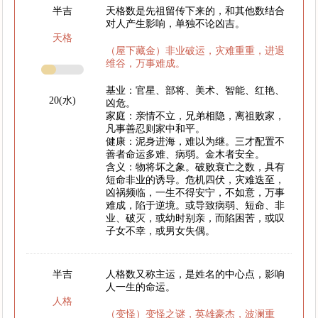
半吉
天格数是先祖留传下来的，和其他数结合
对人产生影响，单独不论凶吉。
天格
（屋下藏金）非业破运，灾难重重，进退
维谷，万事难成。
基业：官星、部将、美术、智能、红艳、
20(水)
凶危。
家庭：亲情不立，兄弟相隐，离祖败家，
凡事善忍则家中和平。
健康：泥身进海，难以为继。三才配置不
善者命运多难、病弱。金木者安全。
含义：物将坏之象。破败衰亡之数，具有
短命非业的诱导。危机四伏，灾难迭至，
凶祸频临，一生不得安宁，不如意，万事
难成，陷于逆境。或导致病弱、短命、非
业、破灭，或幼时别亲，而陷困苦，或叹
子女不幸，或男女失偶。
半吉
人格数又称主运，是姓名的中心点，影响
人一生的命运。
人格
（变怪）变怪之谜，英雄豪杰，波澜重