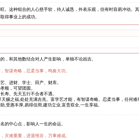
火旺。这种组合的人心慈手软，待人诚恳，外表乐观，但有时容易冲动。
力取得事业上的成功。
来的，和其他数结合对人产生影响，单独不论凶吉。
能，智谋奇略，忍柔当事，鸣奏大功。
技艺、进财、学士、田产、财库。
孙孝顺，可望团圆。
望长寿。先天五行不合者不遇。
享天赐之福,处处充满吉兆。富学艺才能，有智谋奇略。忍柔当事，任何
助,受惠丰厚,易得信用,建功立业,富贵双全,一生享福。
姓名的中心点，影响人一生的命运。
运，灾难重重，进退维谷，万事难成。