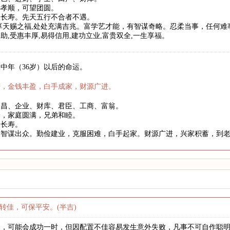
孙孝顺，可望团圆。
望长寿。先天五行不合者不遇。
享天赐之福,处处充满吉兆。富学艺才能，有智谋奇略。忍柔当事，任何
助,受惠丰厚,易得信用,建功立业,富贵双全,一生享福。
中年（36岁）以后的命运。
庆，金钱丰盈，白手成家，财源广进。
文昌、企业、财库、君臣、工商、富翁。
身，家庭圆满，兄弟和睦。
望长寿。
略智谋出众。勤俭建业，克服困难，白手起家。财源广进，兴家积蓄，到
转佳，可保平安。(半吉)
力，可能会成功一时，但因配置不佳容易发生意外失败，凡事不可自作聪