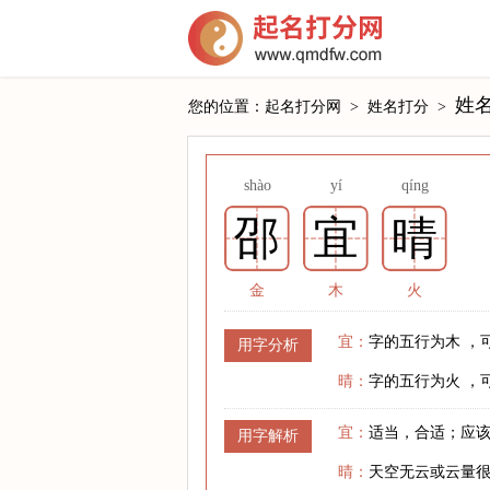
姓
您的位置：
起名打分网
>
姓名打分
>
shào
yí
qíng
邵
宜
晴
金
木
火
宜：
字的五行为木 ，
用字分析
晴：
字的五行为火 ，
宜：
适当，合适；应
用字解析
晴：
天空无云或云量很