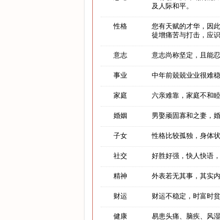
及人际和平。
性格
您有天赋的才华，因此
徒增痛苦与打击，应
意志
意志尚称坚定，且能
事业
中年前兢兢业业很难
家庭
六亲难靠，家庭不和
婚姻
男娶顽固寡和之妻，
子女
性格比较孤独，身体
社交
好胜好强，快人快语
精神
外表若无其事，其实
财运
财运不稳定，时富时
健康
易患头痛、脑疾、风