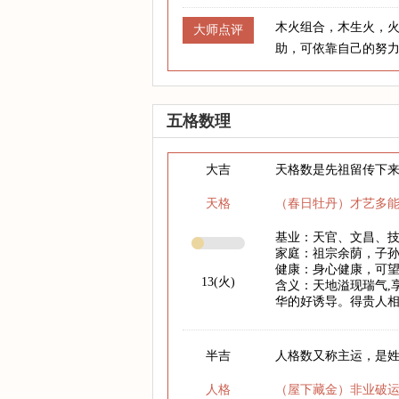
木火组合，木生火，
大师点评
助，可依靠自己的努
五格数理
大吉
天格数是先祖留传下
天格
（春日牡丹）才艺多
基业：天官、文昌、
家庭：祖宗余荫，子
健康：身心健康，可
13(火)
含义：天地溢现瑞气,
华的好诱导。得贵人相
半吉
人格数又称主运，是
人格
（屋下藏金）非业破