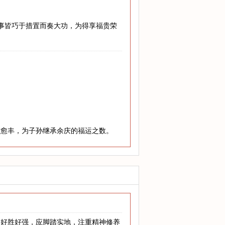
难事皆巧于措置而奏大功，为得享福贵荣
老愈丰，为子孙继承余庆的福运之数。
明好胜好强，应脚踏实地，注重精神修养