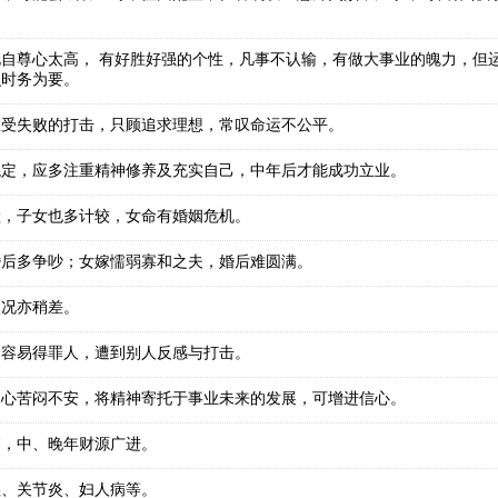
自尊心太高， 有好胜好强的个性，凡事不认输，有做大事业的魄力，但
识时务为要。
忍受失败的打击，只顾追求理想，常叹命运不公平。
稳定，应多注重精神修养及充实自己，中年后才能成功立业。
睦，子女也多计较，女命有婚姻危机。
婚后多争吵；女嫁懦弱寡和之夫，婚后难圆满。
状况亦稍差。
，容易得罪人，遭到别人反感与打击。
内心苦闷不安，将精神寄托于事业未来的发展，可增进信心。
贫，中、晚年财源广进。
湿、关节炎、妇人病等。