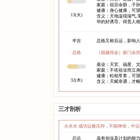
家庭：祖宗余荫，子
健康：身心健康，可
13(火)
含义：天地溢现瑞气,
华的好诱导。得贵人相
半吉
总格又称后运，影响人
总格
（掘藏得金）家门余
基业：天官、福星、
家庭：不依祖业而立
健康：松柏常青，可
32(木)
含义：天赋幸遇，才
三才剖析
火水水 成功运被压抑，不能伸张，中运
总论
虽有创业及计划的能