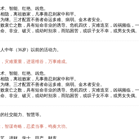
美术、智能、红艳、凶危。
弟相隐，离祖败家，凡事善忍则家中和平。
以为继。三才配置不善者命运多难、病弱。金木者安全。
破败衰亡之数，具有短命非业的诱导。危机四伏，灾难迭至，凶祸频临，
短命、非业、破灭，或幼时别亲，而陷困苦，或叹子女不幸，或男女失偶
人中年（36岁）以前的活动力。
运，灾难重重，进退维谷，万事难成。
美术、智能、红艳、凶危。
弟相隐，离祖败家，凡事善忍则家中和平。
以为继。三才配置不善者命运多难、病弱。金木者安全。
破败衰亡之数，具有短命非业的诱导。危机四伏，灾难迭至，凶祸频临，
短命、非业、破灭，或幼时别亲，而陷困苦，或叹子女不幸，或男女失偶
人的社交能力、智慧等。
能，智谋奇略，忍柔当事，鸣奏大功。
技艺、进财、学士、田产、财库。